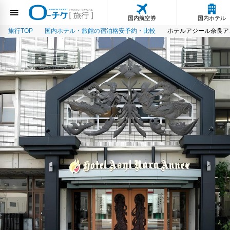
国内航空券
国内ホテル
旅行TOP
国内ホテル・旅館の宿泊格安予約・比較
ホテルアジール奈良ア