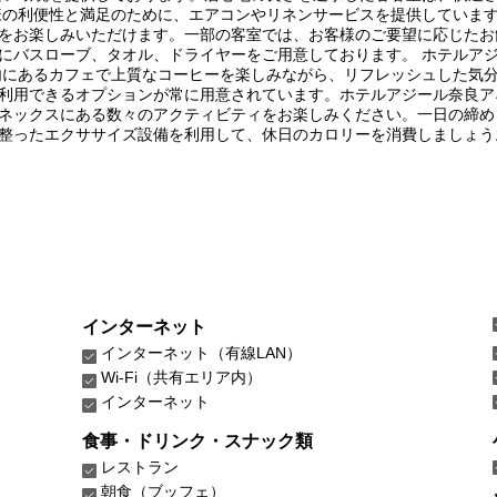
様の利便性と満足のために、エアコンやリネンサービスを提供しています
をお楽しみいただけます。一部の客室では、お客様のご要望に応じたお
にバスローブ、タオル、ドライヤーをご用意しております。 ホテルア
内にあるカフェで上質なコーヒーを楽しみながら、リフレッシュした気分
利用できるオプションが常に用意されています。ホテルアジール奈良ア
ネックスにある数々のアクティビティをお楽しみください。一日の締め
整ったエクササイズ設備を利用して、休日のカロリーを消費しましょう
インターネット
インターネット（有線LAN）
Wi-Fi（共有エリア内）
インターネット
食事・ドリンク・スナック類
レストラン
朝食（ブッフェ）