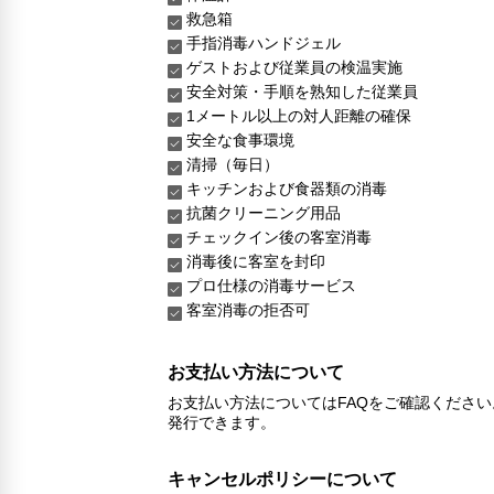
救急箱
手指消毒ハンドジェル
ゲストおよび従業員の検温実施
安全対策・手順を熟知した従業員
1メートル以上の対人距離の確保
安全な食事環境
清掃（毎日）
キッチンおよび食器類の消毒
抗菌クリーニング用品
チェックイン後の客室消毒
消毒後に客室を封印
プロ仕様の消毒サービス
客室消毒の拒否可
お支払い方法について
お支払い方法についてはFAQをご確認くださ
発行できます。
キャンセルポリシーについて