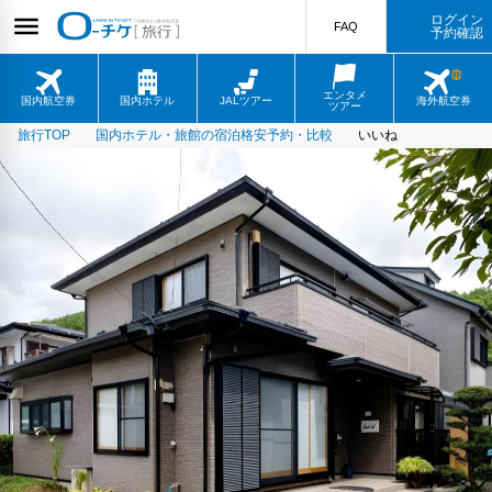
ログイン
FAQ
予約確認
エンタメ
国内航空券
国内ホテル
JALツアー
海外航空券
ツアー
旅行TOP
国内ホテル・旅館の宿泊格安予約・比較
いいね