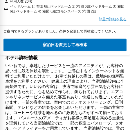
利用人数 20名
ベッドルーム 1: :布団 6組;ベッドルーム 2: :布団 6組;ベッドルーム 3: :布団
6組;ベッドルーム 4: :布団 6組;コモンスペース :布団 2組
部屋の詳細を見る
ご案内できるプランがありません。条件を変更して再検索してください。
宿泊日を変更して再検索
ホテル詳細情報
いいねでは、卓越したサービスと一流のアメニティが、お客様の
思い出に残る体験を演出します。 ご滞在中もインターネットを無
料でご利用いただけます。 お車でお越しの際は、敷地内の無料駐
車場をご利用ください。 健康上の理由により、当宿泊施設内は全
面禁煙です。いいねの客室は、快適で家庭的な雰囲気をお客様に
提供するために、心を込めて作られ、飾られております。エアコ
ンやリネンサービスを備えた客室もあり、快適にお過ごしいただ
けます。一部の客室では、室内でのビデオストリーミング、日刊
新聞、テレビなどの娯楽をお楽しみいただけます。 一部の客室で
は、コーヒーや紅茶を淹れるのに必要なものがすべて揃っており
ます。 バスルームのアメニティがお客様の満足度を高める重要性
を理解している当宿泊施設では、一部の客室にバスローブ、タオ
ル、ヘアドライヤーをご用意しています。 当宿泊施設では、舌の