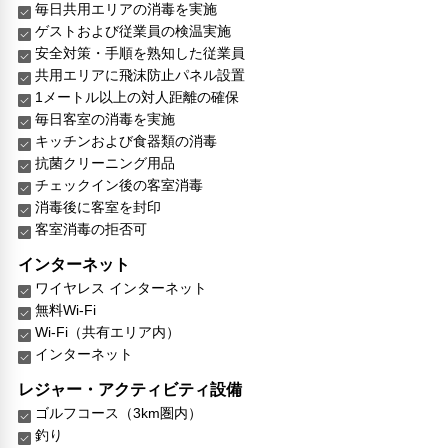
毎日共用エリアの消毒を実施
ゲストおよび従業員の検温実施
安全対策・手順を熟知した従業員
共用エリアに飛沫防止パネル設置
1メートル以上の対人距離の確保
毎日客室の消毒を実施
キッチンおよび食器類の消毒
抗菌クリーニング用品
チェックイン後の客室消毒
消毒後に客室を封印
客室消毒の拒否可
インターネット
ワイヤレス インターネット
無料Wi-Fi
Wi-Fi（共有エリア内）
インターネット
レジャー・アクティビティ設備
ゴルフコース（3km圏内）
釣り