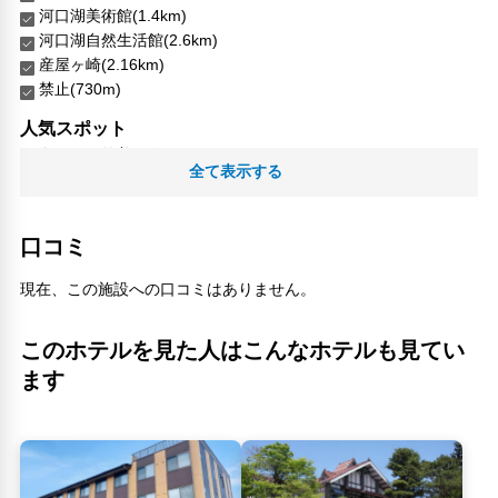
河口湖美術館(1.4km)
河口湖自然生活館(2.6km)
産屋ヶ崎(2.16km)
禁止(730m)
人気スポット
久保田一竹美術館(1.21km)
全て表示する
大石公園(2.6km)
富士芝桜まつり(18.39km)
富岳風穴(11.98km)
口コミ
本栖湖(18.69km)
河口湖大橋(2.76km)
現在、この施設への口コミはありません。
河口湖オルゴールの森(1.11km)
河口湖駅ビル(3.73km)
このホテルを見た人はこんなホテルも見てい
西湖いやしの里根場(10.45km)
青木ヶ原樹海(15.54km)
ます