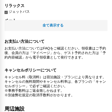
リラックス
ジェットバス
ペット
全て表示する
ペット可
ペットOK（有料）
対応言語
お支払い方法について
英語
お支払い方法についてはFAQをご確認ください。領収書はご予約
日本語
後、会員の方は「マイページ」から、ゲスト予約された方は「予
約内容確認」から電子領収書として発行できます。
その他サービス
トイレタリー
キャンセルポリシーについて
禁煙
キャンセル料（取消料）は宿泊施設・プランにより異なります。
コンタクトレス チェックイン/チェックアウト
キャンセルの無料期間やキャンセル料率は、各プランの「キャン
医師/看護師 オンコール待機
セルポリシー」で必ずご確認ください。
チェックイン/チェックアウト（プライベート）
※事務手数料はご返金致しかねます。
リネン・衣類の湯洗い
※別途弊社規定の取消手数料がかかります。
キャッシュレス支払いサービス
洗濯機
周辺施設
専用ダイニングルーム