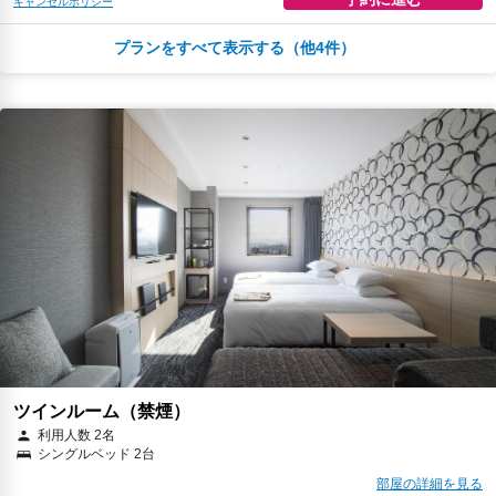
キャンセルポリシー
プランをすべて表示する（他4件）
￥6,818
税・サービス料 ￥630含む
185ポイント
2026年08月25日までキャンセル無料
予約に進む
キャンセルポリシー
朝食
無料WiFi
￥7,101
税・サービス料 ￥1,232含む
176ポイント
2026年08月23日までキャンセル無料
予約に進む
キャンセルポリシー
朝食
無料WiFi
￥8,061
税・サービス料 ￥744含む
219ポイント
ツインルーム（禁煙）
返金不可
利用人数 2名
シングルベッド 2台
予約に進む
キャンセルポリシー
部屋の詳細を見る