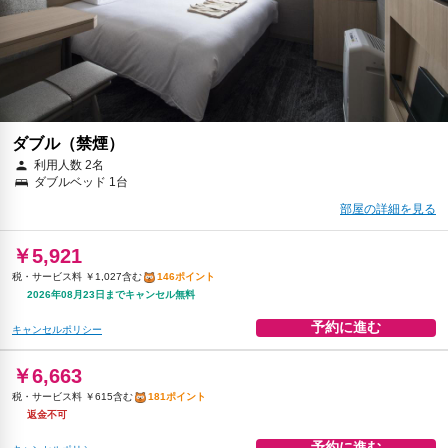
ダブル（禁煙）
利用人数 2名
ダブルベッド 1台
部屋の詳細を見る
￥5,921
税・サービス料 ￥1,027含む
146ポイント
2026年08月23日までキャンセル無料
予約に進む
キャンセルポリシー
￥6,663
税・サービス料 ￥615含む
181ポイント
返金不可
予約に進む