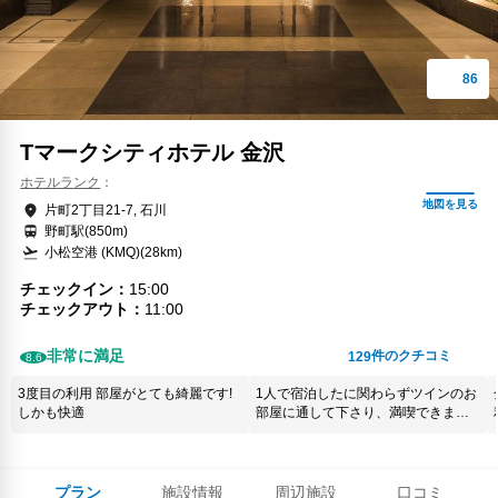
Tマークシティホテル 金沢
ホテルランク
片町2丁目21-7, 石川
野町駅(850m)
小松空港 (KMQ)(28km)
チェックイン
15:00
チェックアウト
11:00
非常に満足
件のクチコミ
129
8.6
3度目の利用 部屋がとても綺麗です!
1人で宿泊したに関わらずツインのお
しかも快適
部屋に通して下さり、満喫できまし
た。
プラン
施設情報
周辺施設
口コミ