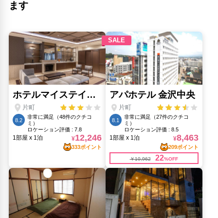
妙立寺(470m)
ます
妙立寺（忍者寺）(470m)
東山旧市街(2.01km)
武家屋敷跡 野村家(540m)
ひがし茶屋街(2.01km)
近江町市場(1.44km)
野村ファミリーサムライハウス(540m)
金沢21世紀美術館(640m)
金沢城(1.07km)
金沢駅ビル(2.17km)
長町武家屋敷跡界隈(500m)
鼓門(2.06km)