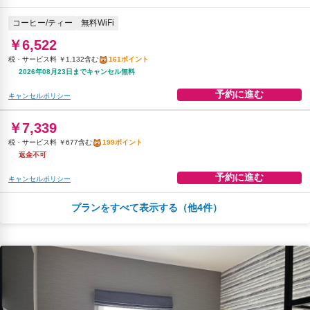
朝食
無料WiFi
コーヒー/ティー
無料WiFi
￥8,177
￥6,522
税・サービス料 ￥755含む
222ポイント
税・サービス料 ￥1,132含む
161ポイント
2026年08月25日までキャンセル無料
2026年08月23日までキャンセル無料
予約に進む
キャンセルポリシー
予約に進む
キャンセルポリシー
￥7,339
税・サービス料 ￥677含む
199ポイント
返金不可
予約に進む
キャンセルポリシー
プランをすべて表示する（他4件）
￥7,509
税・サービス料 ￥693含む
204ポイント
2026年08月25日までキャンセル無料
予約に進む
キャンセルポリシー
朝食
コーヒー/ティー
無料WiFi