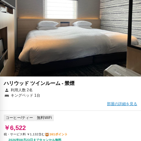
￥7,702
税・サービス料 ￥1,337含む
190ポイント
2026年08月23日までキャンセル無料
予約に進む
キャンセルポリシー
朝食
無料WiFi
￥8,821
税・サービス料 ￥814含む
240ポイント
返金不可
予約に進む
キャンセルポリシー
ハリウッド ツインルーム - 禁煙
朝食
無料WiFi
利用人数 2名
￥8,868
キングベッド 1台
税・サービス料 ￥818含む
241ポイント
部屋の詳細を見る
2026年08月25日までキャンセル無料
コーヒー/ティー
無料WiFi
予約に進む
キャンセルポリシー
￥6,522
税・サービス料 ￥1,132含む
161ポイント
2026年08月23日までキャンセル無料