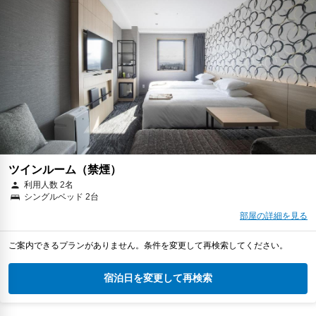
予約に進む
キャンセルポリシー
￥10,375
税・サービス料 ￥958含む
282ポイント
2026年08月25日までキャンセル無料
予約に進む
キャンセルポリシー
朝食
無料WiFi
￥11,537
税・サービス料 ￥1,065含む
314ポイント
ツインルーム（禁煙）
返金不可
利用人数 2名
シングルベッド 2台
予約に進む
キャンセルポリシー
部屋の詳細を見る
朝食
無料WiFi
ご案内できるプランがありません。条件を変更して再検索してください。
￥11,734
税・サービス料 ￥1,083含む
319ポイント
宿泊日を変更して再検索
2026年08月25日までキャンセル無料
予約に進む
キャンセルポリシー