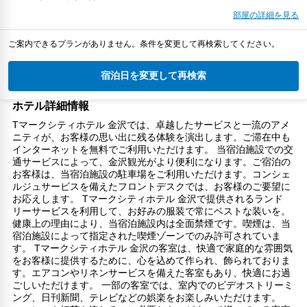
部屋の詳細を見る
ご案内できるプランがありません。条件を変更して再検索してください。
宿泊日を変更して再検索
ホテル詳細情報
Tマークシティホテル 金沢では、卓越したサービスと一流のアメ
ニティが、お客様の思い出に残る体験を演出します。ご滞在中も
インターネットを無料でご利用いただけます。 当宿泊施設での交
通サービスによって、金沢観光がより便利になります。ご宿泊の
お客様は、当宿泊施設の駐車場をご利用いただけます。コンシェ
ルジュサービスを備えたフロントデスクでは、お客様のご要望に
お応えします。 Tマークシティホテル 金沢で提供されるランド
リーサービスを利用して、お好みの服装で常にベストな装いを。
健康上の理由により、当宿泊施設内は全面禁煙です。喫煙は、当
宿泊施設によって指定された喫煙ゾーンでのみ許可されていま
す。 Tマークシティホテル 金沢の客室は、快適で家庭的な雰囲気
をお客様に提供するために、心を込めて作られ、飾られておりま
す。エアコンやリネンサービスを備えた客室もあり、快適にお過
ごしいただけます。 一部の客室では、室内でのビデオストリーミ
ング、日刊新聞、テレビなどの娯楽をお楽しみいただけます。