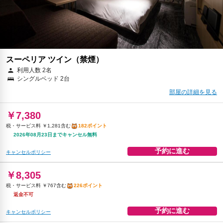
朝食
無料WiFi
￥8,821
税・サービス料 ￥814含む
240ポイント
返金不可
予約に進む
スーペリア ツイン（禁煙）
キャンセルポリシー
利用人数 2名
シングルベッド 2台
朝食
無料WiFi
部屋の詳細を見る
￥8,868
税・サービス料 ￥818含む
241ポイント
￥7,380
2026年08月25日までキャンセル無料
税・サービス料 ￥1,281含む
182ポイント
予約に進む
キャンセルポリシー
2026年08月23日までキャンセル無料
予約に進む
キャンセルポリシー
￥8,305
税・サービス料 ￥767含む
226ポイント
返金不可
予約に進む
キャンセルポリシー