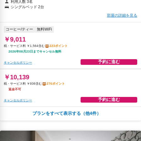
利用人数 3名
￥9,856
シングルベッド 2台
税・サービス料 ￥910含む
268ポイント
部屋の詳細を見る
2026年08月25日までキャンセル無料
コーヒー/ティー
無料WiFi
予約に進む
キャンセルポリシー
￥9,011
税・サービス料 ￥1,564含む
223ポイント
2026年08月23日までキャンセル無料
予約に進む
キャンセルポリシー
￥10,139
税・サービス料 ￥936含む
276ポイント
返金不可
予約に進む
キャンセルポリシー
プランをすべて表示する（他4件）
朝食
コーヒー/ティー
無料WiFi
￥10,191
税・サービス料 ￥1,769含む
252ポイント
2026年08月23日までキャンセル無料