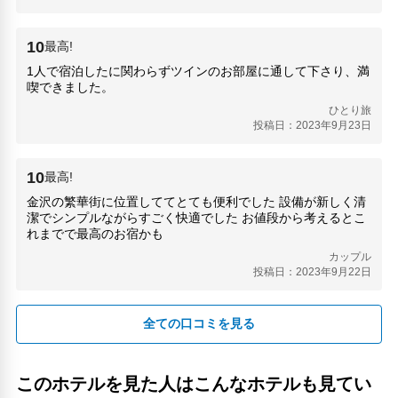
犀川大橋(110m)
玉泉今丸庭園(860m)
10
最高!
矢倉辰巳サイト(900m)
1人で宿泊したに関わらずツインのお部屋に通して下さり、満
石川県立美術館(900m)
喫できました。
石川県立能楽堂(1.07km)
ひとり旅
石田漆器店(40m)
投稿日：2023年9月23日
蛤坂(260m)
しにせ記念館(400m)
金沢九谷しねい堂(410m)
10
最高!
金沢城(1.07km)
金沢の繁華街に位置しててとても便利でした 設備が新しく清
金沢市老舗記念館(380m)
潔でシンプルながらすごく快適でした お値段から考えるとこ
金沢市西茶屋美術館(460m)
れまでで最高のお宿かも
カトリック金沢教会(460m)
カップル
雨宝院(140m)
投稿日：2023年9月22日
鞍月用水(470m)
香林坊東急スクエア(390m)
全ての口コミを見る
香舗 伽羅(800m)
人気スポット
兼六園(1.12km)
このホテルを見た人はこんなホテルも見てい