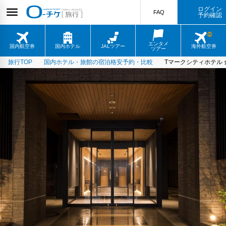
ログイン
FAQ
予約確認
エンタメ
国内航空券
国内ホテル
JALツアー
海外航空券
ツアー
旅行TOP
国内ホテル・旅館の宿泊格安予約・比較
Tマークシティホテル 