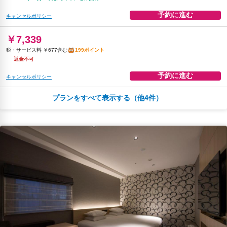
予約に進む
キャンセルポリシー
￥7,339
税・サービス料 ￥677含む
199ポイント
返金不可
予約に進む
キャンセルポリシー
プランをすべて表示する（他4件）
￥7,509
税・サービス料 ￥693含む
204ポイント
2026年08月25日までキャンセル無料
予約に進む
キャンセルポリシー
朝食
コーヒー/ティー
無料WiFi
￥7,702
税・サービス料 ￥1,337含む
190ポイント
2026年08月23日までキャンセル無料
予約に進む
キャンセルポリシー