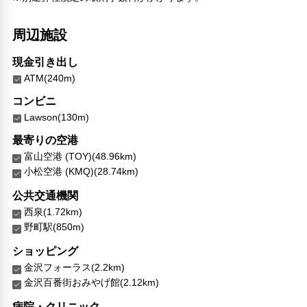
車椅子OK
周辺施設
対応言語
英語
現金引き出し
日本語
ATM(240m)
その他サービス
コンビニ
24時間フロント対応
Lawson(130m)
ドライクリーニング
最寄りの空港
両替
自動販売機
富山空港 (TOY)(48.96km)
禁煙
小松空港 (KMQ)(28.74km)
24時間セキュリティ
公共交通機関
コインランドリー
西泉(1.72km)
リネン・衣類の湯洗い
野町駅(850m)
キャッシュレス支払いサービス
チケットサービス
ショッピング
金沢フォーラス(2.2km)
金沢百番街おみやげ館(2.12km)
病院・クリニック