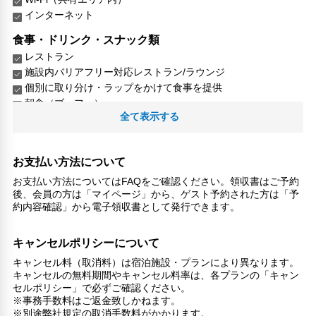
インターネット
食事・ドリンク・スナック類
レストラン
施設内バリアフリー対応レストラン/ラウンジ
個別に取り分け・ラップをかけて食事を提供
朝食（ブッフェ）
全て表示する
朝食（コンチネンタル）
ビジネス
ビジネスセンター（プリントアウト/FAX）
お支払い方法について
お支払い方法についてはFAQをご確認ください。領収書はご予約
リラックス
後、会員の方は「マイページ」から、ゲスト予約された方は「予
喫煙所
約内容確認」から電子領収書として発行できます。
館内施設・便利なサービス
キャンセルポリシーについて
荷物預かりサービス
エレベーター
キャンセル料（取消料）は宿泊施設・プランにより異なります。
ランドリーサービス
キャンセルの無料期間やキャンセル料率は、各プランの「キャン
セルポリシー」で必ずご確認ください。
バリアフリー対応
※事務手数料はご返金致しかねます。
※別途弊社規定の取消手数料がかかります。
バリアフリー設備