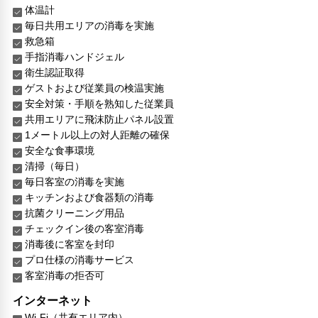
体温計
毎日共用エリアの消毒を実施
救急箱
手指消毒ハンドジェル
衛生認証取得
ゲストおよび従業員の検温実施
安全対策・手順を熟知した従業員
共用エリアに飛沫防止パネル設置
1メートル以上の対人距離の確保
安全な食事環境
清掃（毎日）
毎日客室の消毒を実施
キッチンおよび食器類の消毒
抗菌クリーニング用品
チェックイン後の客室消毒
消毒後に客室を封印
プロ仕様の消毒サービス
客室消毒の拒否可
インターネット
Wi-Fi（共有エリア内）