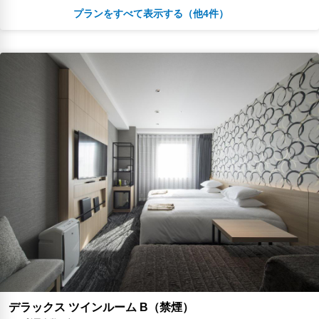
プランをすべて表示する（他4件）
￥8,498
税・サービス料 ￥785含む
231ポイント
2026年08月25日までキャンセル無料
予約に進む
キャンセルポリシー
朝食
無料WiFi
￥8,560
税・サービス料 ￥1,485含む
212ポイント
2026年08月23日までキャンセル無料
予約に進む
キャンセルポリシー
朝食
無料WiFi
￥9,702
税・サービス料 ￥895含む
264ポイント
返金不可
予約に進む
キャンセルポリシー
デラックス ツインルーム B（禁煙）
朝食
無料WiFi