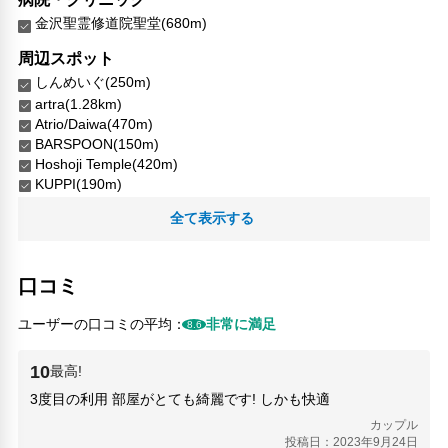
金沢聖霊修道院聖堂(680m)
周辺スポット
しんめいぐ(250m)
artra(1.28km)
Atrio/Daiwa(470m)
BARSPOON(150m)
Hoshoji Temple(420m)
KUPPI(190m)
OVAL Parking(200m)
全て表示する
Tatemachi Parking(270m)
九谷焼窯元鏑木(510m)
人形博物館(430m)
口コミ
兼六園(1.12km)
前田土佐守家資料館(360m)
ユーザーの口コミの平均：
非常に満足
8.6
唐崎の松(1.14km)
妙立寺(470m)
10
最高!
寺町地区(610m)
松月寺(550m)
3度目の利用 部屋がとても綺麗です! しかも快適
片町きらら(200m)
カップル
片町広場(70m)
投稿日：2023年9月24日