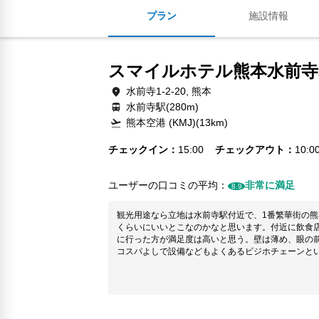
プラン
施設情報
スマイルホテル熊本水前寺
水前寺1-2-20, 熊本
水前寺駅(280m)
熊本空港 (KMJ)(13km)
チェックイン
15:00
チェックアウト
10:0
ユーザーの口コミの平均：
非常に満足
8.9
観光用途なら立地は水前寺駅付近で、1番繁華街の
くらいにいいとこなのかなと思います。付近に飲食
に行った方が満足度は高いと思う。壁は薄め、眼の
コスパよしで設備などもよくあるビジホチェーンと