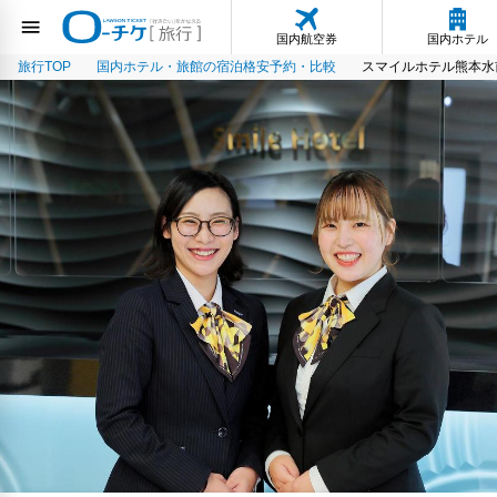
国内航空券
国内ホテル
旅行TOP
国内ホテル・旅館の宿泊格安予約・比較
スマイルホテル熊本水