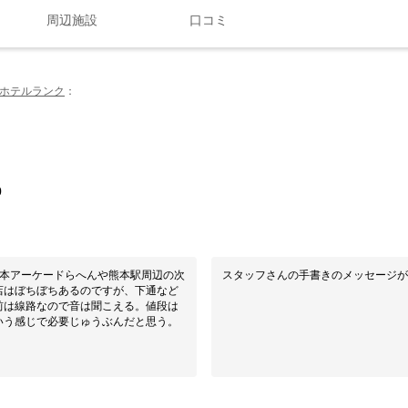
周辺施設
口コミ
ホテルランク
0
熊本アーケードらへんや熊本駅周辺の次
スタッフさんの手書きのメッセージが
店はぼちぼちあるのですが、下通など
前は線路なので音は聞こえる。値段は
いう感じで必要じゅうぶんだと思う。