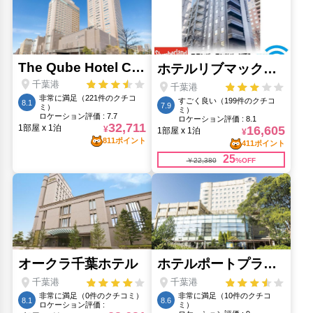
旧神谷伝兵衛稲毛別荘(4.36km)
本千葉(930m)
柏戸病院(1.15km)
リソル生命の森(18.52km)
青葉の森公園(2.8km)
人気スポット
千葉ポートタワー(1.19km)
千葉公園(2.04km)
千葉城遺跡(1.47km)
千葉市動物公園(4.92km)
千葉市科学館(1.27km)
千葉市美術館(1.46km)
千葉神社(1.97km)
昭和の森公園(17.69km)
ホキ美術館(17.7km)
青葉の森公園(2.8km)