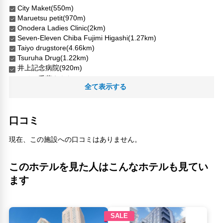
City Maket(550m)
Maruetsu petit(970m)
Onodera Ladies Clinic(2km)
Seven-Eleven Chiba Fujimi Higashi(1.27km)
Taiyo drugstore(4.66km)
Tsuruha Drug(1.22km)
井上記念病院(920m)
ペリエ千葉えきなか(1.2km)
全て表示する
千葉ポートアリーナ(110m)
千葉ショッピングセンターCワン(910m)
千葉ショッピングセンターC･one(910m)
口コミ
千葉中央駅(860m)
千葉公園(2.04km)
現在、この施設への口コミはありません。
千葉城遺跡(1.47km)
千葉市観光案内所(1.26km)
このホテルを見た人はこんなホテルも見てい
千葉県立美術館(830m)
千葉都市モノレール(950m)
ます
千葉みなと駅(960m)
原町つつじ公園(4.57km)
大覚寺山古墳(50m)
市役所前(630m)