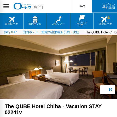
ログイン
FAQ
予約確認
エンタメ
国内航空券
国内ホテル
JALツアー
海外航空券
ツアー
旅行TOP
国内ホテル・旅館の宿泊格安予約・比較
The QUBE Hotel Chiba
The QUBE Hotel Chiba - Vacation STAY
02241v