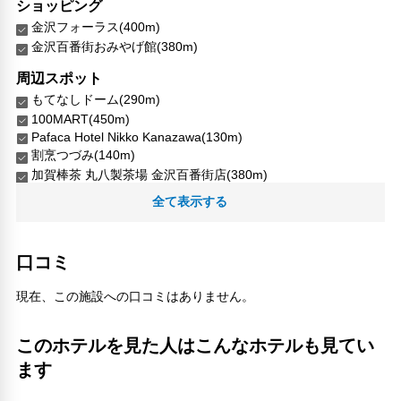
ショッピング
金沢フォーラス(400m)
金沢百番街おみやげ館(380m)
周辺スポット
もてなしドーム(290m)
100MART(450m)
Pafaca Hotel Nikko Kanazawa(130m)
割烹つづみ(140m)
加賀棒茶 丸八製茶場 金沢百番街店(380m)
平岡野神社(420m)
全て表示する
烏鶏庵 百番街店(380m)
石川県立音楽堂(280m)
箔一 金沢駅百番街店(390m)
口コミ
花嫁のれん観光列車(310m)
かなまる酒店(110m)
現在、この施設への口コミはありません。
金沢フォーラス(400m)
金沢百番街 あんと(360m)
このホテルを見た人はこんなホテルも見てい
金沢百番街 Rinto(380m)
ます
金沢駅(350m)
金沢駅観光案内所(390m)