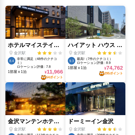
関屋和楽器専門店(250m)
鼓門(270m)
人気スポット
兼六園(1.78km)
妙立寺(2.24km)
妙立寺（忍者寺）(2.24km)
東山旧市街(1.46km)
武家屋敷跡 野村家(1.27km)
ひがし茶屋街(1.46km)
近江町市場(660m)
野村ファミリーサムライハウス(1.27km)
金沢21世紀美術館(1.76km)
金沢城(1.42km)
金沢駅ビル(410m)
長町武家屋敷跡界隈(1.31km)
鼓門(270m)