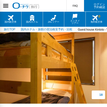
ログイン
FAQ
予約確認
エンタメ
国内航空券
国内ホテル
JALツアー
海外航空券
ツアー
旅行TOP
国内ホテル・旅館の宿泊格安予約・比較
Guest house Kintoto -