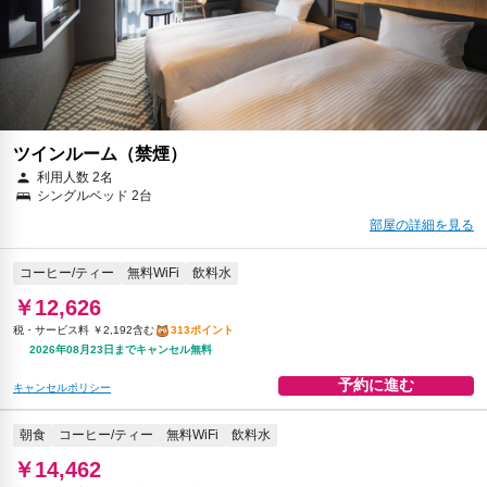
ツインルーム（禁煙）
利用人数 2名
シングルベッド 2台
部屋の詳細を見る
コーヒー/ティー
無料WiFi
飲料水
￥12,626
税・サービス料 ￥2,192含む
313ポイント
2026年08月23日までキャンセル無料
予約に進む
キャンセルポリシー
朝食
コーヒー/ティー
無料WiFi
飲料水
￥14,462