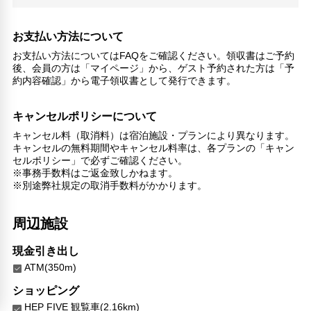
荷物預かりサービス
エレベーター
お支払い方法について
ランドリーサービス
お支払い方法についてはFAQをご確認ください。領収書はご予約
バリアフリー対応
後、会員の方は「マイページ」から、ゲスト予約された方は「予
約内容確認」から電子領収書として発行できます。
バリアフリー設備
車椅子OK
キャンセルポリシーについて
対応言語
キャンセル料（取消料）は宿泊施設・プランにより異なります。
英語
キャンセルの無料期間やキャンセル料率は、各プランの「キャン
日本語
セルポリシー」で必ずご確認ください。
※事務手数料はご返金致しかねます。
その他サービス
※別途弊社規定の取消手数料がかかります。
24時間フロント対応
自動販売機
周辺施設
セーフティボックス（フロント）
禁煙
現金引き出し
24時間セキュリティ
ATM(350m)
コンタクトレス チェックイン/チェックアウト
医師/看護師 オンコール待機
ショッピング
コインランドリー
HEP FIVE 観覧車(2.16km)