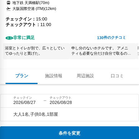
地下鉄 天満橋駅(70m)
大阪国際空港 (ITM)(12km)
チェックイン
15:00
チェックアウト
11:00
非常に満足
件のクチコミ
130
8.3
浴室とトイレが別で、広々としてい
申し分のないホテルです。 アメニ
てゆったりと寛げた。
ティも必要な分だけ自分で取るので
効率的でした。 あえて言うなら空調
調整がむつかしかったです。
プラン
施設情報
周辺施設
口コミ
チェックイン
チェックアウト
2026/08/27
2026/08/28
大人1名,子供0名,1部屋
条件を変更