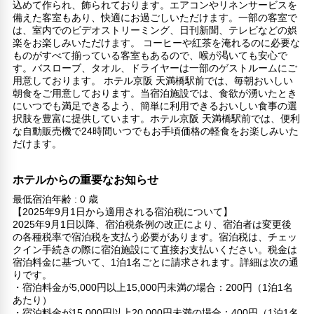
込めて作られ、飾られております。エアコンやリネンサービスを
備えた客室もあり、快適にお過ごしいただけます。一部の客室で
は、室内でのビデオストリーミング、日刊新聞、テレビなどの娯
楽をお楽しみいただけます。 コーヒーや紅茶を淹れるのに必要な
ものがすべて揃っている客室もあるので、喉が渇いても安心で
す。バスローブ、タオル、ドライヤーは一部のゲストルームにご
用意しております。 ホテル京阪 天満橋駅前では、毎朝おいしい
朝食をご用意しております。当宿泊施設では、食欲が湧いたとき
にいつでも満足できるよう、簡単に利用できるおいしい食事の選
択肢を豊富に提供しています。ホテル京阪 天満橋駅前では、便利
な自動販売機で24時間いつでもお手頃価格の軽食をお楽しみいた
だけます。
ホテルからの重要なお知らせ
最低宿泊年齢 : 0 歳
【2025年9月1日から適用される宿泊税について】
2025年9月1日以降、宿泊税条例の改正により、宿泊者は変更後
の各種税率で宿泊税を支払う必要があります。宿泊税は、チェッ
クイン手続きの際に宿泊施設にて直接お支払いください。税金は
宿泊料金に基づいて、1泊1名ごとに請求されます。詳細は次の通
りです。
・宿泊料金が5,000円以上15,000円未満の場合：200円（1泊1名
あたり）
・宿泊料金が15,000円以上20,000円未満の場合：400円（1泊1名