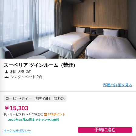
スーペリア ツインルーム（禁煙）
利用人数 2名
シングルベッド 2台
部屋の詳細を見る
コーヒー/ティー
無料WiFi
飲料水
￥15,303
税・サービス料 ￥2,656含む
379ポイント
2026年08月23日までキャンセル無料
予約に進む
キャンセルポリシー