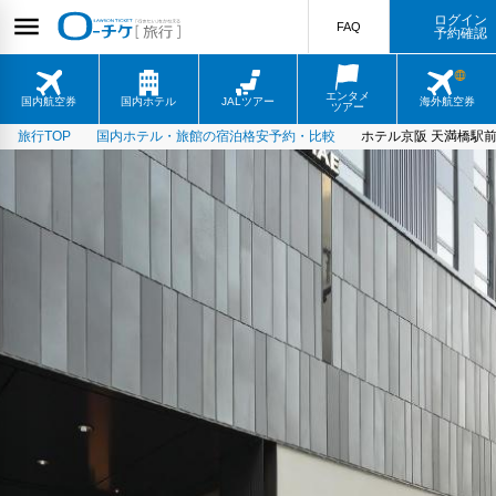
ログイン
FAQ
予約確認
エンタメ
国内航空券
国内ホテル
JALツアー
海外航空券
ツアー
旅行TOP
国内ホテル・旅館の宿泊格安予約・比較
ホテル京阪 天満橋駅