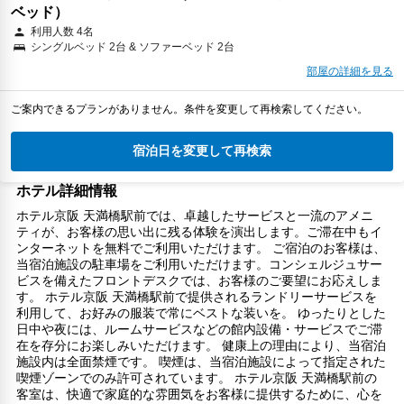
ベッド）
利用人数 4名
シングルベッド 2台 & ソファーベッド 2台
部屋の詳細を見る
ご案内できるプランがありません。条件を変更して再検索してください。
宿泊日を変更して再検索
ホテル詳細情報
ホテル京阪 天満橋駅前では、卓越したサービスと一流のアメニ
ティが、お客様の思い出に残る体験を演出します。ご滞在中もイ
ンターネットを無料でご利用いただけます。 ご宿泊のお客様は、
当宿泊施設の駐車場をご利用いただけます。コンシェルジュサー
ビスを備えたフロントデスクでは、お客様のご要望にお応えしま
す。 ホテル京阪 天満橋駅前で提供されるランドリーサービスを
利用して、お好みの服装で常にベストな装いを。 ゆったりとした
日中や夜には、ルームサービスなどの館内設備・サービスでご滞
在を存分にお楽しみいただけます。 健康上の理由により、当宿泊
施設内は全面禁煙です。 喫煙は、当宿泊施設によって指定された
喫煙ゾーンでのみ許可されています。 ホテル京阪 天満橋駅前の
客室は、快適で家庭的な雰囲気をお客様に提供するために、心を