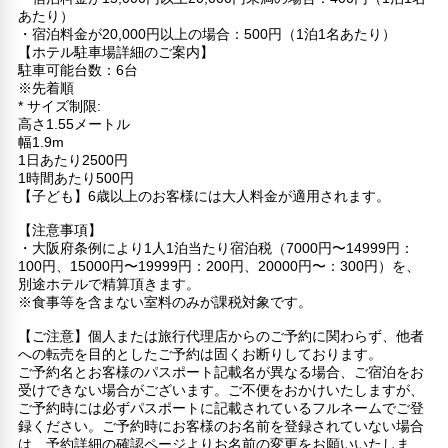
あたり）
・宿泊料金が20,000円以上の場合：500円（1泊1名あたり）
【ホテル駐車場詳細のご案内】
駐車可能台数：6台
※先着順
* サイズ制限:
高さ1.55メートル
幅1.9m
1日あたり2500円
1時間あたり500円
【子ども】6歳以上のお客様には大人料金が適用されます。
【注意事項】
・大阪府条例により1人1泊当たり宿泊税（7000円〜14999円：
100円、15000円〜19999円：200円、20000円〜：300円）を、
別途ホテルで精算頂きます。
※食事等を含まない室料のみが課税対象です。
【ご注意】個人または旅行代理店からのご予約に関わらず、他者
への転売を目的としたご予約は固くお断りしております。
ご予約名とお客様のパスポート記載名が異なる場合、ご宿泊をお
受けできない場合がございます。ご不便をおかけいたしますが、
ご予約時には必ずパスポートに記載されているフルネームでご登
録ください。ご予約時にお客様のお名前を登録されていない場合
は、予約詳細の確認ページよりお名前の変更をお願いいたしま