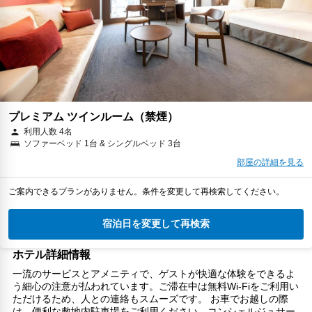
プレミアム ツインルーム（禁煙）
利用人数 4名
ソファーベッド 1台 & シングルベッド 3台
部屋の詳細を見る
ご案内できるプランがありません。条件を変更して再検索してください。
宿泊日を変更して再検索
ホテル詳細情報
一流のサービスとアメニティで、ゲストが快適な体験をできるよ
う細心の注意が払われています。ご滞在中は無料Wi-Fiをご利用い
ただけるため、人との連絡もスムーズです。 お車でお越しの際
は、便利な敷地内駐車場をご利用ください。コンシェルジュサー