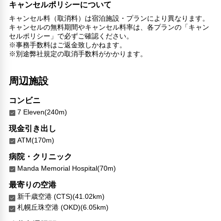
韓国語
キャンセルポリシーについて
北京語
キャンセル料（取消料）は宿泊施設・プランにより異なります。
キャンセルの無料期間やキャンセル料率は、各プランの「キャン
その他サービス
セルポリシー」で必ずご確認ください。
24時間フロント対応
※事務手数料はご返金致しかねます。
ドライクリーニング
※別途弊社規定の取消手数料がかかります。
両替
自動販売機
周辺施設
禁煙
24時間セキュリティ
コンビニ
コインランドリー
7 Eleven(240m)
リネン・衣類の湯洗い
現金引き出し
共用筆記用具の設置なし
キャッシュレス支払いサービス
ATM(170m)
チェックイン（24時間対応）
病院・クリニック
Manda Memorial Hospital(70m)
最寄りの空港
新千歳空港 (CTS)(41.02km)
札幌丘珠空港 (OKD)(6.05km)