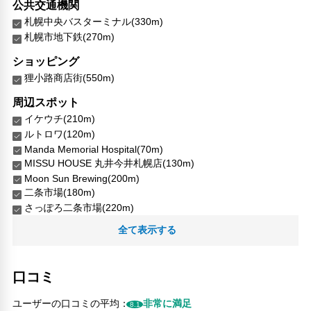
公共交通機関
札幌中央バスターミナル(330m)
札幌市地下鉄(270m)
ショッピング
狸小路商店街(550m)
周辺スポット
イケウチ(210m)
ルトロワ(120m)
Manda Memorial Hospital(70m)
MISSU HOUSE 丸井今井札幌店(130m)
Moon Sun Brewing(200m)
二条市場(180m)
さっぽろ二条市場(220m)
創成川公園(90m)
全て表示する
さっぽろテレビ塔(190m)
希望の像(260m)
札幌研雪のちひ(120m)
口コミ
人気スポット
ユーザーの口コミの平均：
非常に満足
8.1
すすきの(510m)