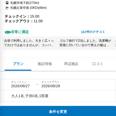
札幌市地下鉄(270m)
札幌丘珠空港 (OKD)(6km)
チェックイン
15:00
チェックアウト
11:00
非常に満足
件のクチコミ
167
8.1
出張で利用しました。大きく広々っ
ゴルフ旅行で2泊しました。洗濯機が
てわけではありませんが、コンパク
部屋に付いているので替えの服は最
トに必要最低限の設備があり、非常
低限の用意で良く、荷物が少なくて
のキレイでした。全室に洗濯機があ
済みました。ロケーションも二条市
るようですがその分クローゼットが
場やススキノに近く、食事に出るの
なく少し不便な気がしました。
も便利でした。
プラン
施設情報
周辺施設
口コミ
チェックイン
チェックアウト
2026/08/27
2026/08/28
大人1名,子供0名,1部屋
条件を変更