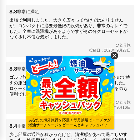
ブラックスライドマントラ(480m)
8.8
非常に満足
北海道大学(1.23km)
出張で利用しました。大きく広々ってわけではありません
北海道庁(880m)
が、コンパクトに必要最低限の設備があり、非常のキレイで
さっぽろテレビ塔(190m)
した。全室に洗濯機があるようですがその分クローゼットが
大通公園(480m)
なく少し不便な気がしました。
山モイワ(4.99km)
ひとり旅
時計台(440m)
投稿日：2023年9月27日
札幌地下歩行者空間(760m)
狸小路商店街(550m)
8.8
白い恋人公園(7.7km)
非常に満足
藻岩山(4.99km)
ゴルフ旅行で2泊しました。洗濯機が部屋に付いているので替
えの服は最低限の用意で良く、荷物が少なくて済みました。
ロケーションも二条市場やススキノに近く、食事に出るのも
便利でした。
ひとり旅
投稿日：2023年9月16日
あなたの海外旅行を応援！毎月抽選でローチケが
8.4
燃油サーチャージをどーーんとキャッシュバッ
非常に満足
ク！
少し部屋の通路が狭かったけど、清潔感があって過ごしやす