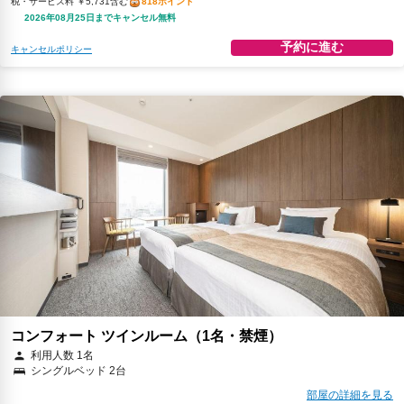
税・サービス料 ￥5,731含む
818ポイント
2026年08月25日までキャンセル無料
予約に進む
キャンセルポリシー
コンフォート ツインルーム（1名・禁煙）
利用人数 1名
シングルベッド 2台
部屋の詳細を見る