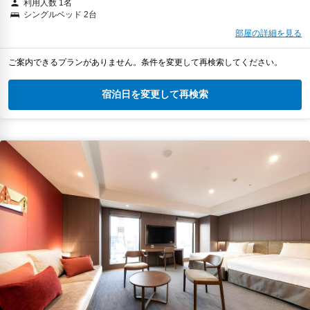
利用人数 1名
シングルベッド 2台
部屋の詳細を見る
ご案内できるプランがありません。条件を変更して再検索してください。
宿泊日を変更して再検索