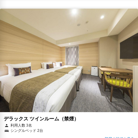
デラックス ツインルーム（禁煙）
利用人数 3名
シングルベッド 2台