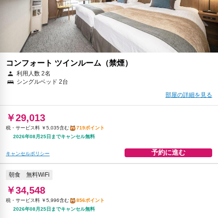
コンフォート ツインルーム（禁煙）
利用人数 2名
シングルベッド 2台
部屋の詳細を見る
￥29,013
税・サービス料 ￥5,035含む
719ポイント
2026年08月25日までキャンセル無料
予約に進む
キャンセルポリシー
朝食
無料WiFi
￥34,548
税・サービス料 ￥5,996含む
856ポイント
2026年08月25日までキャンセル無料