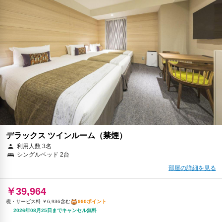
デラックス ツインルーム（禁煙）
利用人数 3名
シングルベッド 2台
部屋の詳細を見る
￥39,964
税・サービス料 ￥6,936含む
990ポイント
2026年08月25日までキャンセル無料