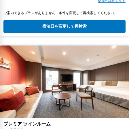
部屋の詳細を見る
ご案内できるプランがありません。条件を変更して再検索してください。
宿泊日を変更して再検索
プレミア ツインルーム