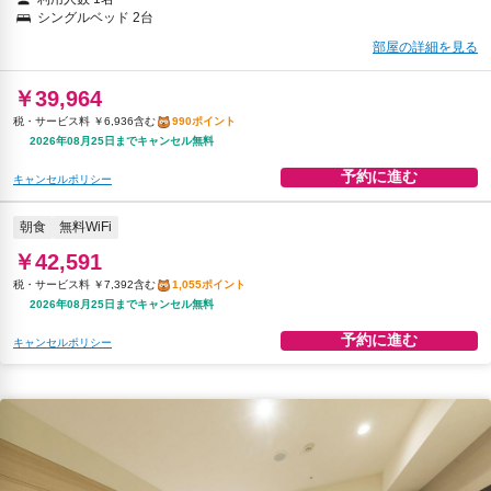
シングルベッド 2台
部屋の詳細を見る
￥39,964
税・サービス料 ￥6,936含む
990ポイント
2026年08月25日までキャンセル無料
予約に進む
キャンセルポリシー
朝食
無料WiFi
￥42,591
税・サービス料 ￥7,392含む
1,055ポイント
2026年08月25日までキャンセル無料
予約に進む
キャンセルポリシー