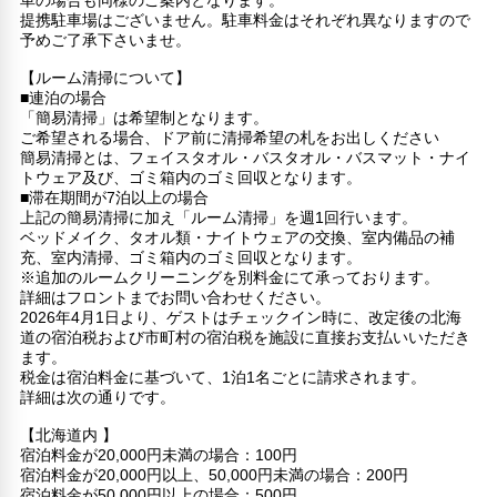
車の場合も同様のご案内となります。
提携駐車場はございません。駐車料金はそれぞれ異なりますので
予めご了承下さいませ。
【ルーム清掃について】
■連泊の場合
「簡易清掃」は希望制となります。
ご希望される場合、ドア前に清掃希望の札をお出しください
簡易清掃とは、フェイスタオル・バスタオル・バスマット・ナイ
トウェア及び、ゴミ箱内のゴミ回収となります。
■滞在期間が7泊以上の場合
上記の簡易清掃に加え「ルーム清掃」を週1回行います。
ベッドメイク、タオル類・ナイトウェアの交換、室内備品の補
充、室内清掃、ゴミ箱内のゴミ回収となります。
※追加のルームクリーニングを別料金にて承っております。
詳細はフロントまでお問い合わせください。
2026年4月1日より、ゲストはチェックイン時に、改定後の北海
道の宿泊税および市町村の宿泊税を施設に直接お支払いいただき
ます。
税金は宿泊料金に基づいて、1泊1名ごとに請求されます。
詳細は次の通りです。
【北海道内 】
宿泊料金が20,000円未満の場合：100円
宿泊料金が20,000円以上、50,000円未満の場合：200円
宿泊料金が50,000円以上の場合：500円