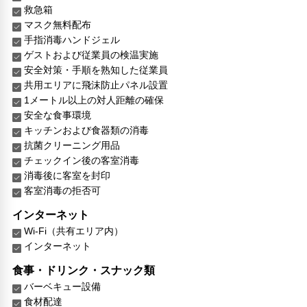
救急箱
マスク無料配布
手指消毒ハンドジェル
ゲストおよび従業員の検温実施
安全対策・手順を熟知した従業員
共用エリアに飛沫防止パネル設置
1メートル以上の対人距離の確保
安全な食事環境
キッチンおよび食器類の消毒
抗菌クリーニング用品
チェックイン後の客室消毒
消毒後に客室を封印
客室消毒の拒否可
インターネット
Wi-Fi（共有エリア内）
インターネット
食事・ドリンク・スナック類
バーベキュー設備
食材配達