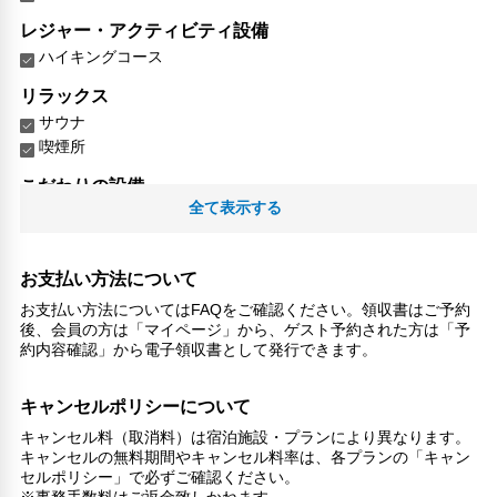
レジャー・アクティビティ設備
ハイキングコース
リラックス
サウナ
喫煙所
こだわりの設備
全て表示する
ガーデン
館内施設・便利なサービス
荷物預かりサービス
お支払い方法について
ツアーデスク
お支払い方法についてはFAQをご確認ください。領収書はご予約
ランドリーサービス
後、会員の方は「マイページ」から、ゲスト予約された方は「予
約内容確認」から電子領収書として発行できます。
対応言語
日本語
キャンセルポリシーについて
その他サービス
キャンセル料（取消料）は宿泊施設・プランにより異なります。
キャンセルの無料期間やキャンセル料率は、各プランの「キャン
共用ラウンジ/TVエリア
セルポリシー」で必ずご確認ください。
セーフティボックス（フロント）
※事務手数料はご返金致しかねます。