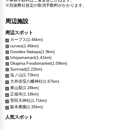
医師/看護師 オンコール待機
※別途弊社規定の取消手数料がかかります。
リネン・衣類の湯洗い
共用筆記用具の設置なし
周辺施設
キャッシュレス支払いサービス
周辺スポット
カーブス(1.46km)
curves(1.46km)
Goodies Nakaya(1.9km)
Ichiyamamart(1.41km)
Okajima Foodsmarket(1.09km)
Sunroad(2.22km)
塩ノ山(1.73km)
大井俣窪八幡神社(1.67km)
東山梨(1.28km)
正福寺(1.18km)
菅田天神社(1.71km)
阪本農園(1.35km)
人気スポット