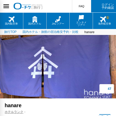
ログイン
FAQ
予約確認
エンタメ
国内航空券
国内ホテル
JALツアー
海外航空券
ツアー
旅行TOP
国内ホテル・旅館の宿泊格安予約・比較
hanare
hanare
ホテルランク