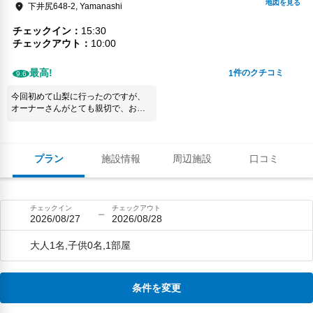
下井尻648-2, Yamanashi
チェックイン
15:30
チェックアウト
10:00
最高!
件のクチコミ
1
9.6
今回初めて山梨に行ったのですが、
オーナーさんがとても親切で、おす
すめの場所や温泉への送迎などして
くれて、とても良い旅行になりまし
た。 BBQやサウナなど、やりたいこ
とを事前に伝えると色々と提案して
プラン
施設情報
周辺施設
口コミ
くれるので、自由度も高いと思いま
す。 忘れ物にも迅速に対応して頂き
ありがたかったです！ またお邪魔し
ます！
チェックイン
チェックアウト
2026/08/27
2026/08/28
大人1名,子供0名,1部屋
条件を変更