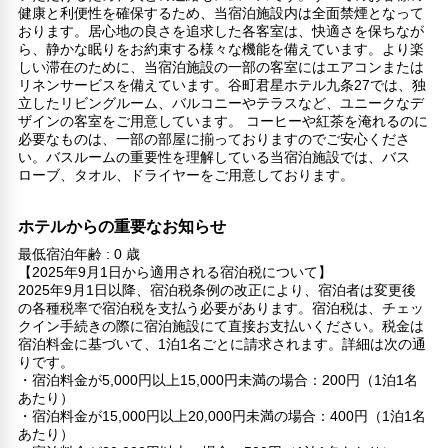
健康と利便性を確保するため、当宿泊施設内は全面禁煙となって
おります。居心地の良さを追求した各客室は、快適さを保ちなが
ら、静かな眠りをお約束する様々な機能を備えています。より楽
しい滞在のために、当宿泊施設の一部の客室にはエアコンまたは
リネンサービスを備えています。谷町君星ホテル九条27では、独
立したリビングルーム、バルコニーやテラスなど、ユニークなデ
ザインの客室をご用意しています。 コーヒーや紅茶を淹れるのに
必要なものは、一部の部屋に揃っておりますのでご安心くださ
い。バスルームの重要性を理解している当宿泊施設では、バス
ローブ、タオル、ドライヤーをご用意しております。
ホテルからの重要なお知らせ
最低宿泊年齢 : 0 歳
【2025年9月1日から適用される宿泊税について】
2025年9月1日以降、宿泊税条例の改正により、宿泊者は変更後
の各種税率で宿泊税を支払う必要があります。宿泊税は、チェッ
クイン手続きの際に宿泊施設にて直接お支払いください。税金は
宿泊料金に基づいて、1泊1名ごとに請求されます。詳細は次の通
りです。
・宿泊料金が5,000円以上15,000円未満の場合：200円（1泊1名
あたり）
・宿泊料金が15,000円以上20,000円未満の場合：400円（1泊1名
あたり）