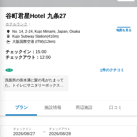
谷町君星Hotel 九条27
ホテルランク
No. 14, 2-24, Kujo Minami, Japan, Osaka
Kujo Subway Station(410m)
大阪国際空港 (ITM)(12km)
チェックイン
15:00
チェックアウト
12:00
件のクチコミ
1
0.0
洗面所の排水溝に髪の毛がたまって
た。トイレにサニタリーボックスが
ない。食器用スポンジはあったけど
食器用洗剤はない。二人で泊まった
のに歯磨き用のコップは１つだけ。
テレビがなくてつまらなかった。も
プラン
施設情報
周辺施設
口コミ
う利用はしないかな。
チェックイン
チェックアウト
2026/08/27
2026/08/28