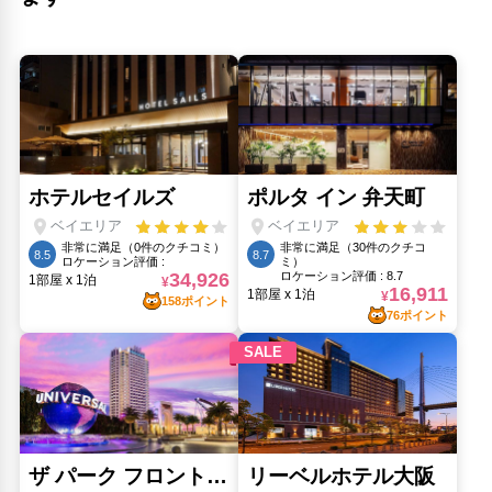
大阪ベイタワー(960m)
弁天町駅(850m)
なにわ病院(1.76km)
筑前橋(2.89km)
舞子屋茶園芸者ハウス(2.24km)
蔦屋(400m)
道頓堀商店街(2.94km)
難波神社(2.76km)
高野寺(2.68km)
人気スポット
ユニバーサル・スタジオ・ジャパン(3.61km)
大阪城(5.88km)
大阪城公園(5.28km)
大阪城天守閣(5.88km)
大阪水族館 海遊館(4.34km)
心斎橋筋(2.5km)
梅田スカイビル 空中庭園展望台(4.04km)
通天閣(3.96km)
道頓堀(2.86km)
ミナミ（難波）(2.78km)