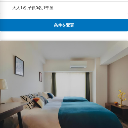
大人1名,子供0名,1部屋
条件を変更