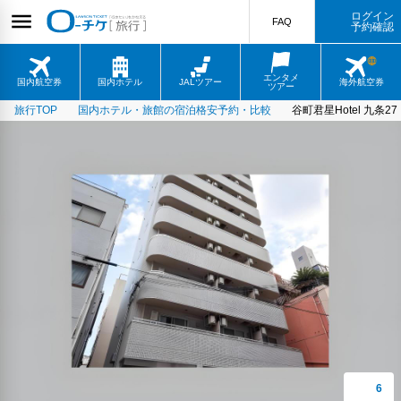
ログイン
FAQ
予約確認
エンタメ
国内航空券
国内ホテル
JALツアー
海外航空券
ツアー
旅行TOP
国内ホテル・旅館の宿泊格安予約・比較
谷町君星Hotel 九条27