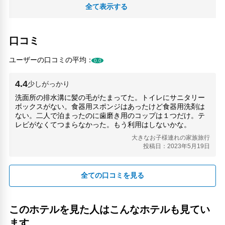
Dome-mae Chiyozaki Subway Station(740m)
全て表示する
emu -USEDCLOTHING-(460m)
Good Park(270m)
Hu + gミュージアム(820m)
口コミ
Kujo Subway Station(410m)
Supermarket Okawa(1.37km)
ユーザーの口コミの平均：
0.0
SystemPark(1km)
TNT(1.07km)
4.4
T.T ボウル(410m)
少しがっかり
T.T Bowl(410m)
洗面所の排水溝に髪の毛がたまってた。トイレにサニタリー
ぶぜんのくに中つはん蔵屋敷マーク(2.82km)
ボックスがない。食器用スポンジはあったけど食器用洗剤は
九条駅(410m)
ない。二人で泊まったのに歯磨き用のコップは１つだけ。テ
レビがなくてつまらなかった。もう利用はしないかな。
交通博物館(840m)
京セラドーム大阪(600m)
大きなお子様連れの家族旅行
投稿日：2023年5月19日
ドーム前千代崎京セラドーム大阪(810m)
ドーム前千代崎駅(740m)
北堀江(1.86km)
全ての口コミを見る
地下鉄 ドーム前千代崎駅(740m)
堂島大橋(2.27km)
イオンモール 大阪ドームシティ(750m)
このホテルを見た人はこんなホテルも見てい
フォレオ大阪ドームシティ(430m)
ます