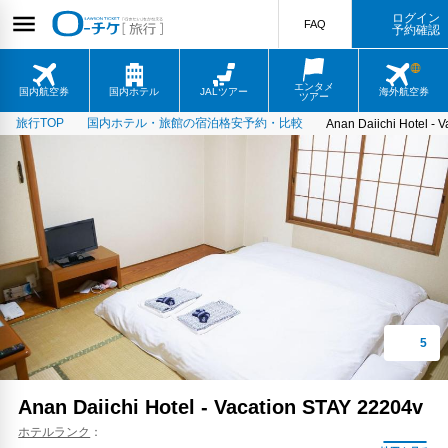
ログイン
FAQ
予約確認
エンタメ
国内航空券
国内ホテル
JALツアー
海外航空券
ツアー
旅行TOP
国内ホテル・旅館の宿泊格安予約・比較
Anan Daiichi Hotel - 
Anan Daiichi Hotel - Vacation STAY 22204v
ホテルランク