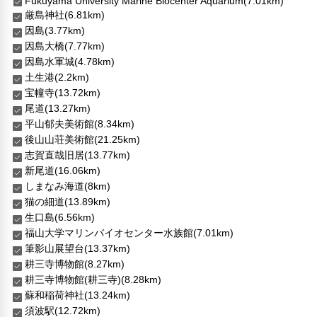
Fukuyama University Marine Biocenter Aquarium(7.01km)
厳島神社(6.81km)
因島(3.77km)
因島大橋(7.77km)
因島水軍城(4.78km)
土生港(2.2km)
宝幢寺(13.72km)
尾道(13.27km)
平山郁夫美術館(8.34km)
後山山荘美術館(21.25km)
志賀直哉旧居(13.77km)
新尾道(16.06km)
しまなみ海道(8km)
猫の細道(13.89km)
生口島(6.56km)
福山大学マリンバイオセンター水族館(7.01km)
筆影山展望台(13.37km)
耕三寺博物館(8.27km)
耕三寺博物館(耕三寺)(8.28km)
蘇和稲荷神社(13.24km)
須波駅(12.72km)