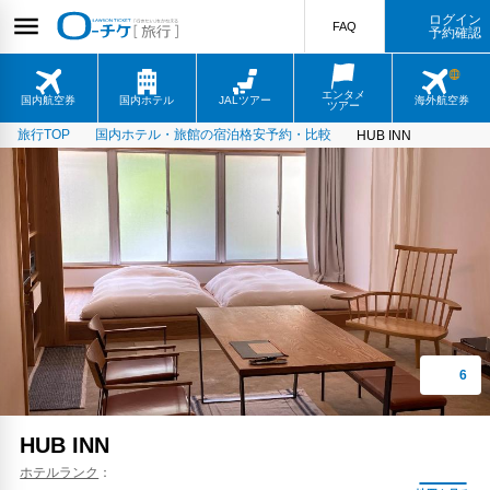
ログイン
FAQ
予約確認
エンタメ
国内航空券
国内ホテル
JALツアー
海外航空券
ツアー
旅行TOP
国内ホテル・旅館の宿泊格安予約・比較
HUB INN
HUB INN
ホテルランク