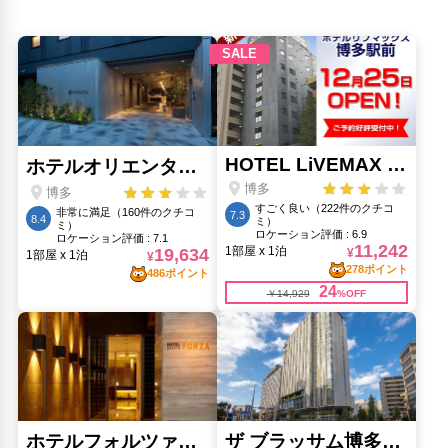
博多駅(640m)
博多駅南公園(670m)
地下鉄 祇園駅(1.12km)
川端飢人地蔵尊(1.16km)
東住吉公園(410m)
つばめの森ひろば(690m)
楽水園(470m)
清流公園(980m)
福岡市交通局(680m)
美野島商店街(580m)
韓国観光公社(760m)
黒田ぶしぞう(790m)
人気スポット
JR博多シティ アミュプラザ博多(660m)
JR博多シティアムプラザ博多(660m)
中洲屋台(1.09km)
博多駅(640m)
大濠公園(3.67km)
天神地下街(1.75km)
東長寺(1.25km)