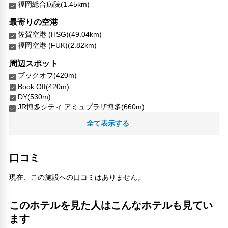
福岡総合病院(1.45km)
最寄りの空港
佐賀空港 (HSG)(49.04km)
福岡空港 (FUK)(2.82km)
周辺スポット
ブックオフ(420m)
Book Off(420m)
DY(530m)
JR博多シティ アミュプラザ博多(660m)
JR博多シティアムプラザ博多(660m)
全て表示する
KITTE博多(610m)
Mr Max Select(590m)
New York Store Sumiyoshi(170m)
口コミ
九州鉄道発祥の地碑(670m)
人参公園(240m)
現在、この施設への口コミはありません。
住吉神社(380m)
八百治の湯温泉(190m)
このホテルを見た人はこんなホテルも見てい
キット博多(610m)
キャンドゥ ヨドバシ博多店(670m)
ます