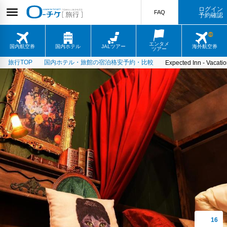
ログイン
FAQ
予約確認
エンタメ
国内航空券
国内ホテル
JALツアー
海外航空券
ツアー
旅行TOP
国内ホテル・旅館の宿泊格安予約・比較
Expected Inn - Vacat