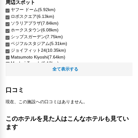
周辺スポット
ヤフー ドーム(5.92km)
ロボスクエア(6.13km)
ソラリアプラザ(7.84km)
ホークスタウン(6.08km)
シップスガーデン(7.75km)
ベジフルスタジアム(5.31km)
ジョイフィット24(10.35km)
Matsumoto Kiyoshi(7.64km)
Myohoji Temple(6.13km)
全て表示する
PARCO福岡ストア(7.66km)
Ugushima Island(4.85km)
Zenshoji Temple(8.3km)
中西商店(7.04km)
口コミ
交流公園(9.14km)
現在、この施設への口コミはありません。
北天神(7.42km)
千早(8.16km)
地下鉄 赤坂駅(7.45km)
このホテルを見た人はこんなホテルも見てい
地行中央公園(6.1km)
ます
大岳ショートコース(1.74km)
志賀島(3.83km)