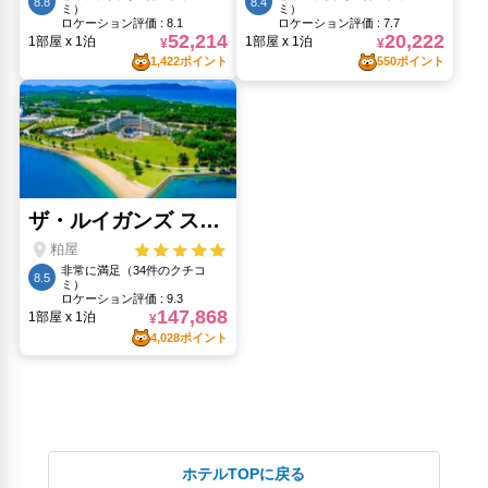
中洲屋台(8.21km)
博多駅(8.94km)
大濠公園(7.14km)
天神地下街(7.78km)
東長寺(8.18km)
櫛田神社(8.14km)
海の中道海浜公園(870m)
福岡タワー(6.07km)
福岡PayPayドーム(福岡ドーム)(5.91km)
ホテルTOPに戻る