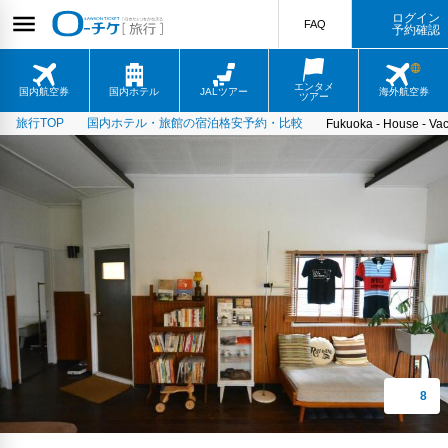
ログイン
FAQ
予約確認
エンタメ
国内航空券
国内ホテル
JALツアー
海外航空券
ツアー
旅行TOP
国内ホテル・旅館の宿泊格安予約・比較
Fukuoka - House - Va