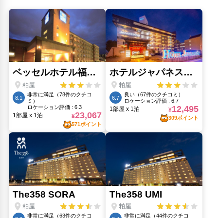
志賀島海水浴場(2.78km)
志賀海神社(4.25km)
マリンワールド海の中道(1.84km)
海の中道海浜公園(870m)
海の中道駅(2.05km)
シーサイドももち海浜公園(5.64km)
福岡PayPayドーム(福岡ドーム)(5.91km)
福岡市フェリーサービス、志賀島ルート(6.52km)
羽島(1.54km)
能古島パーク(5.05km)
西公園(5.9km)
西南学院大学(7km)
西戸崎(580m)
西戸崎シーサイドカントリークラブ(1.9km)
西福岡病院(9.4km)
金印公園(4.93km)
韓国総領事館(6.35km)
人気スポット
JR博多シティ アミュプラザ博多(8.94km)