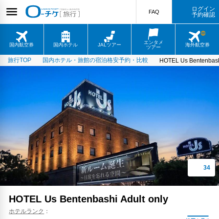
ログイン
FAQ
予約確認
エンタメ
国内航空券
国内ホテル
JALツアー
海外航空券
ツアー
旅行TOP
国内ホテル・旅館の宿泊格安予約・比較
HOTEL Us Bentenbashi
HOTEL Us Bentenbashi Adult only
ホテルランク