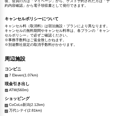
後、会員の方は「マイページ」から、ゲスト予約された方は「予
コンタクトレス チェックイン/チェックアウト
約内容確認」から電子領収書として発行できます。
医師/看護師 オンコール待機
フードデリバリー
キャンセルポリシーについて
リネン・衣類の湯洗い
キャンセル料（取消料）は宿泊施設・プランにより異なります。
共用筆記用具の設置なし
キャンセルの無料期間やキャンセル料率は、各プランの「キャン
セルポリシー」で必ずご確認ください。
※事務手数料はご返金致しかねます。
※別途弊社規定の取消手数料がかかります。
周辺施設
コンビニ
7 Eleven(1.07km)
現金引き出し
ATM(560m)
ショッピング
CoCoLo新潟(2.12km)
万代シテイ(2.81km)