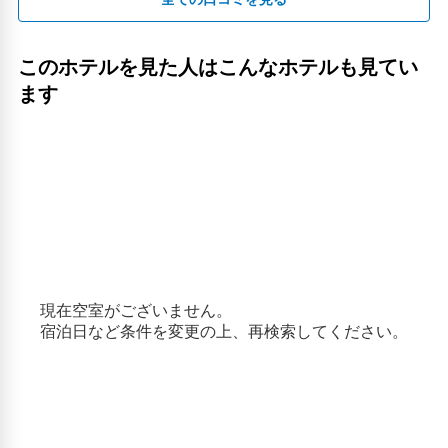
浦浜海水浴場(25.82km)
田ノ浦(31.3km)
自遊空間 新潟駅前店(2.51km)
このホテルを見た人はこんなホテルも見てい
自遊空間 桜木インター店(1.51km)
ます
角田浜(24.14km)
越前浜(21.65km)
越後石山(2.05km)
ゆうちょ銀行新潟支店(2.52km)
関谷浜ビーチ(5.34km)
青山海岸(7.49km)
人気スポット
ピアバンダイ(3.32km)
Befcoばかうけ展望室(3.56km)
今代司酒造(2.34km)
新潟日報メディアシップ(2.97km)
新潟せんべい王国(8.96km)
マリンピア日本海(5.02km)
朱鷺メッセ：新潟コンベンションセンター(3.72km)
東北電力ビッグスワンスタジアム(1.73km)