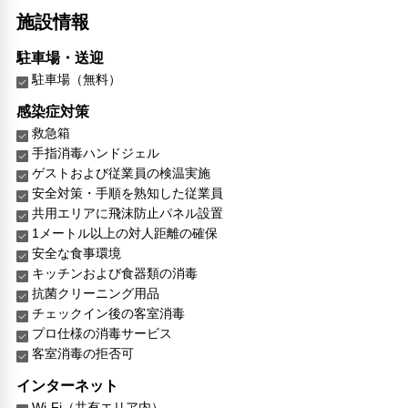
施設情報
駐車場・送迎
駐車場（無料）
感染症対策
救急箱
手指消毒ハンドジェル
ゲストおよび従業員の検温実施
安全対策・手順を熟知した従業員
共用エリアに飛沫防止パネル設置
1メートル以上の対人距離の確保
安全な食事環境
キッチンおよび食器類の消毒
抗菌クリーニング用品
チェックイン後の客室消毒
プロ仕様の消毒サービス
客室消毒の拒否可
インターネット
Wi-Fi（共有エリア内）