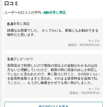
SPACE(2.04km)
口コミ
Tジョイ新潟万代(2.93km)
万代口観光案内センター(2.25km)
ユーザーの口コミの平均：
非常に満足
8.8
内野浜海水浴場(13.62km)
大阪屋古町本店(3.88km)
8.8
非常に満足
峯村醸造所(2.53km)
綺麗なお部屋でした。 カップルにも、家族にもお勧めできる
市川屋(3.66km)
物件だと思います。
ヤスラギ帝(2.96km)
カップル
快活CLUB 新潟桜木店(1.98km)
投稿日：2023年8月12日
ハードオフエコスタジアム新潟(1.7km)
新潟交通(2.04km)
イオンモール新潟南(2.22km)
3.6
少しがっかり
新潟市マンガの家(3.75km)
長岡花火で利用したので普段の倍以上の金額がかかるのは仕
新潟県立自然科学館(2km)
方ないと理解していたけど、精算の時に現金のみしか対応し
ていないと言われたので、車に取りに行くと、その5分くらい
新潟県記念館(3.55km)
を延長料金取りますと言われ、そのまま延長料金を追加で払
新潟駅(2.13km)
うことに…。もう少し融通きかせても良い気がしました。
新潟駅万代口観光案内所(2.18km)
カップル
新潟高速バスターミナル(2.39km)
投稿日：2022年8月5日
朱鷺メッセ：新潟コンベンションセンター(3.72km)
東北電力ビッグスワンスタジアム(1.73km)
東新潟病院(1.35km)
全ての口コミを見る