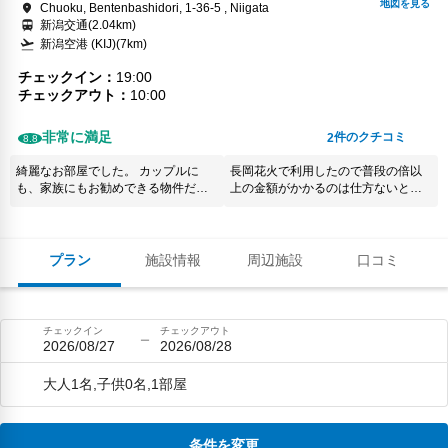
Chuoku, Bentenbashidori, 1-36-5 , Niigata
新潟交通(2.04km)
新潟空港 (KIJ)(7km)
チェックイン
19:00
チェックアウト
10:00
非常に満足
件のクチコミ
2
8.8
綺麗なお部屋でした。 カップルに
長岡花火で利用したので普段の倍以
も、家族にもお勧めできる物件だと
上の金額がかかるのは仕方ないと理
思います。
解していたけど、精算の時に現金の
みしか対応していないと言われたの
で、車に取りに行くと、その5分くら
いを延長料金取りますと言われ、そ
プラン
施設情報
周辺施設
口コミ
のまま延長料金を追加で払うこと
に…。もう少し融通きかせても良い
気がしました。
チェックイン
チェックアウト
2026/08/27
2026/08/28
大人1名,子供0名,1部屋
条件を変更