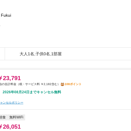
 Fukui
0
大人1名,子供0名,1部屋
￥23,791
税・サービス料 ￥2,182含む
108ポイント
2026年08月24日までキャンセル無料
ャンセルポリシー
朝食
無料WiFi
￥26,051