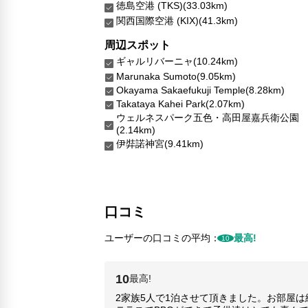
徳島空港 (TKS)(33.03km)
関西国際空港 (KIX)(41.3km)
周辺スポット
ギャルリバーニャ(10.24km)
Marunaka Sumoto(9.05km)
Okayama Sakaefukuji Temple(8.28km)
Takataya Kahei Park(2.07km)
ウェルネスパーク五色・高田屋嘉兵衛公園
(2.14km)
伊弉諾神宮(9.41km)
口コミ
ユーザーの口コミの平均：
最高!
10
10
最高!
2家族5人で1泊させて頂きました。お部屋