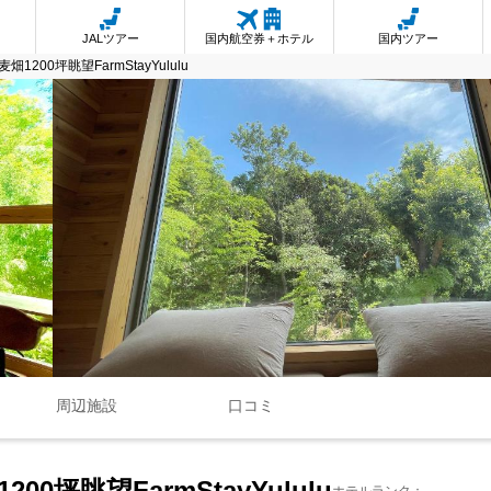
JALツアー
国内航空券＋ホテル
国内ツアー
200坪眺望FarmStayYululu
周辺施設
口コミ
坪眺望FarmStayYululu
ホテルランク