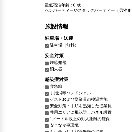
最低宿泊年齢 : 0 歳
ヘンパーティーやスタッグパーティー（男性ま
施設情報
駐車場・送迎
駐車場（無料）
安全対策
煙感知器
消火器
感染症対策
救急箱
手指消毒ハンドジェル
ゲストおよび従業員の検温実施
安全対策・手順を熟知した従業員
共用エリアに飛沫防止パネル設置
1メートル以上の対人距離の確保
安全な食事環境
キッチンおよび食器類の消毒