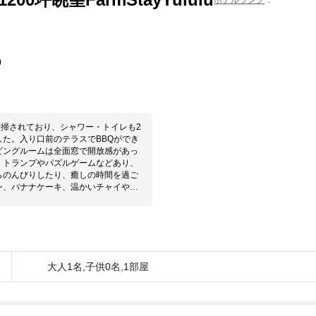
0
清掃されており、シャワー・トイレも2
た。入り口前のテラスでBBQができ
ビングルームは全面窓で開放感があっ
。トランプやパズルゲームなどあり、
らのんびりしたり、癒しの時間を過ご
ン、バナナケーキ、温かいチャイや季
ナーご夫婦もとても親切でまた絶対宿泊
大人1名,子供0名,1部屋