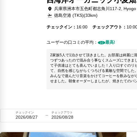
兵庫県洲本市五色町都志角川117-2, Hyogo
徳島空港 (TKS)(33km)
チェックイン
16:00
チェックアウト
10:0
ユーザーの口コミの平均：
最高!
10
2家族5人で1泊させて頂きました。お部屋は綺麗に
つずつあったので混み合う事なくスムーズにできまし
て子供達はとても喜んでいました！入り口すぐのリ
て、自然を感じながらくつろげる素敵な空間でした
みんなで遊んだり音楽をかけてコーヒーを飲みなが
せました。朝食オーダーしましたが、焼きたてのパ
節の果物など全て美味しくて大満足でした^ ^オー
したいと思いました！ありがとうございました！
チェックイン
チェックアウト
2026/08/27
2026/08/28