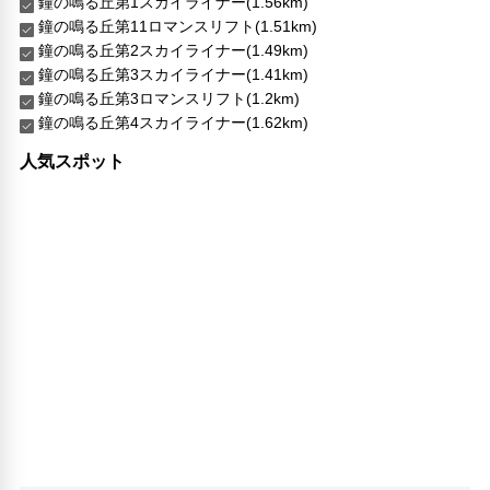
鐘の鳴る丘第1スカイライナー(1.56km)
ランドリーサービス
鐘の鳴る丘第11ロマンスリフト(1.51km)
バリアフリー対応
鐘の鳴る丘第2スカイライナー(1.49km)
車椅子OK
鐘の鳴る丘第3スカイライナー(1.41km)
鐘の鳴る丘第3ロマンスリフト(1.2km)
対応言語
鐘の鳴る丘第4スカイライナー(1.62km)
英語
日本語
人気スポット
その他サービス
24時間フロント対応
自動販売機
共用ラウンジ/TVエリア
セーフティボックス（フロント）
暖炉
コインランドリー
郵便サービス
キャッシュレス支払いサービス
チケットサービス