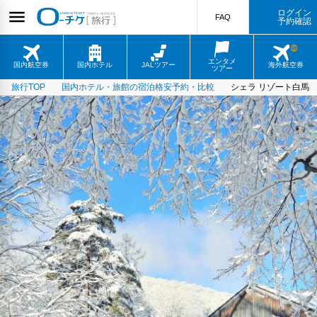
ログイン
FAQ
予約確認
エンタメ
国内航空券
国内ホテル
JALツアー
海外航空券
ツアー
旅行TOP
国内ホテル・旅館の宿泊格安予約・比較
シェラ リゾート白馬