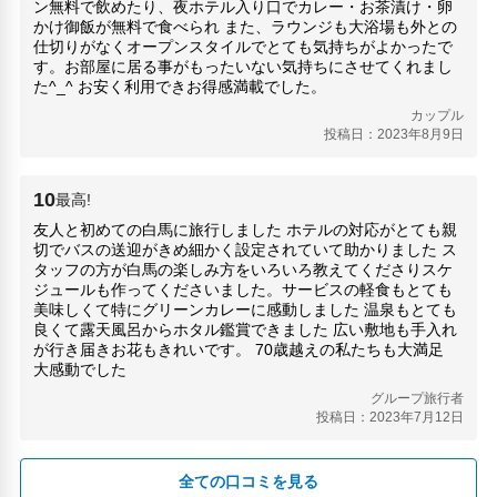
ン無料で飲めたり、夜ホテル入り口でカレー・お茶漬け・卵
かけ御飯が無料で食べられ また、ラウンジも大浴場も外との
仕切りがなくオープンスタイルでとても気持ちがよかったで
す。お部屋に居る事がもったいない気持ちにさせてくれまし
た^_^ お安く利用できお得感満載でした。
カップル
投稿日：2023年8月9日
10
最高!
友人と初めての白馬に旅行しました ホテルの対応がとても親
切でバスの送迎がきめ細かく設定されていて助かりました ス
タッフの方が白馬の楽しみ方をいろいろ教えてくださりスケ
ジュールも作ってくださいました。サービスの軽食もとても
美味しくて特にグリーンカレーに感動しました 温泉もとても
良くて露天風呂からホタル鑑賞できました 広い敷地も手入れ
が行き届きお花もきれいです。 70歳越えの私たちも大満足
大感動でした
グループ旅行者
投稿日：2023年7月12日
全ての口コミを見る