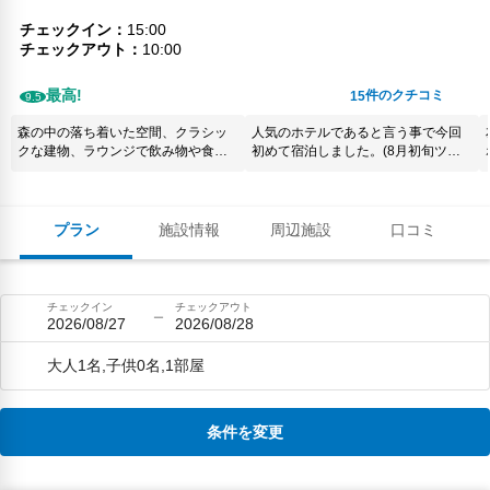
チェックイン
15:00
チェックアウト
10:00
最高!
件のクチコミ
15
9.5
森の中の落ち着いた空間、クラシッ
人気のホテルであると言う事で今回
クな建物、ラウンジで飲み物や食べ
初めて宿泊しました。(8月初旬ツイ
物が無料、ビリヤードやダーツ、卓
ン1泊) 私が気に入ったところは、ラ
球、ハンドホッケーなどで遊べる、
ウンジでワイン無料で飲めたり、夜
３つの貸切風呂が当日予約できる、
ホテル入り口でカレー・お茶漬け・
送迎バスを呼んだら来てくれる、朝
卵かけ御飯が無料で食べられ また、
プラン
施設情報
周辺施設
口コミ
食も夜のフレンチも美味しかった、
ラウンジも大浴場も外との仕切りが
など全てにおいて素晴らしかったの
なくオープンスタイルでとても気持
でまた泊まりたいです。
ちがよかったです。お部屋に居る事
がもったいない気持ちにさせてくれ
チェックイン
チェックアウト
ました^_^ お安く利用できお得感満載
2026/08/27
2026/08/28
でした。
大人1名,子供0名,1部屋
条件を変更