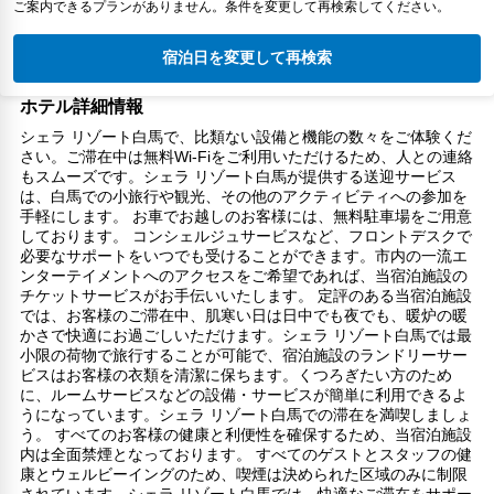
ご案内できるプランがありません。条件を変更して再検索してください。
宿泊日を変更して再検索
ホテル詳細情報
シェラ リゾート白馬で、比類ない設備と機能の数々をご体験くだ
さい。ご滞在中は無料Wi-Fiをご利用いただけるため、人との連絡
もスムーズです。シェラ リゾート白馬が提供する送迎サービス
は、白馬での小旅行や観光、その他のアクティビティへの参加を
手軽にします。 お車でお越しのお客様には、無料駐車場をご用意
しております。 コンシェルジュサービスなど、フロントデスクで
必要なサポートをいつでも受けることができます。市内の一流エ
ンターテイメントへのアクセスをご希望であれば、当宿泊施設の
チケットサービスがお手伝いいたします。 定評のある当宿泊施設
では、お客様のご滞在中、肌寒い日は日中でも夜でも、暖炉の暖
かさで快適にお過ごしいただけます。シェラ リゾート白馬では最
小限の荷物で旅行することが可能で、宿泊施設のランドリーサー
ビスはお客様の衣類を清潔に保ちます。くつろぎたい方のため
に、ルームサービスなどの設備・サービスが簡単に利用できるよ
うになっています。シェラ リゾート白馬での滞在を満喫しましょ
う。 すべてのお客様の健康と利便性を確保するため、当宿泊施設
内は全面禁煙となっております。 すべてのゲストとスタッフの健
康とウェルビーイングのため、喫煙は決められた区域のみに制限