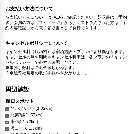
プール
お支払い方法について
リラックス
お支払い方法についてはFAQをご確認ください。領収書はご予約
後、会員の方は「マイページ」から、ゲスト予約された方は「予
マッサージ
約内容確認」から電子領収書として発行できます。
ジェットバス
喫煙所
キャンセルポリシーについて
子供向け施設・サービス
キャンセル料（取消料）は宿泊施設・プランにより異なります。
ファミリールーム
キャンセルの無料期間やキャンセル料率は、各プランの「キャン
家族・お子様に優しい設備
セルポリシー」で必ずご確認ください。
※事務手数料はご返金致しかねます。
こだわりの設備
※別途弊社規定の取消手数料がかかります。
温泉
ショップ
周辺施設
ガーデン
周辺スポット
館内施設・便利なサービス
ひかげリフト(1.32km)
荷物預かりサービス
北第3線(1.55km)
コンシェルジュ
東4線(1.72km)
館内ショップ
沢コース(1.3km)
エレベーター