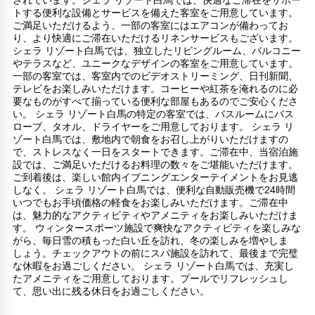
されています。シェラ リゾート白馬では、快適なご滞在をサポー
トする便利な設備とサービスを備えた客室をご用意しています。
ご満足いただけるよう、一部の客室にはエアコンが備わってお
り、より快適にご滞在いただけるリネンサービスもございます。
シェラ リゾート白馬では、独立したリビングルーム、バルコニー
やテラスなど、ユニークなデザインの客室をご用意しています。
一部の客室では、客室内でのビデオストリーミング、日刊新聞、
テレビをお楽しみいただけます。コーヒーや紅茶を淹れるのに必
要なものがすべて揃っている便利な部屋もあるのでご安心くださ
い。 シェラ リゾート白馬の特定の客室では、バスルームにバス
ローブ、タオル、ドライヤーをご用意しております。 シェラ リ
ゾート白馬では、敷地内で朝食をお召し上がりいただけますの
で、ストレスなく一日をスタートできます。ご滞在中、当宿泊施
設では、ご満足いただけるお料理の数々をご堪能いただけます。
ご到着後は、楽しい館内イブニングエンターテイメントをお見逃
しなく。 シェラ リゾート白馬では、便利な自動販売機で24時間
いつでもお手頃価格の軽食をお楽しみいただけます。ご滞在中
は、魅力的なアクティビティやアメニティをお楽しみいただけま
す。 ウィンタースポーツ施設で爽快なアクティビティを楽しみな
がら、毎日雪の積もった白い丘を訪れ、冬の楽しみを増やしま
しょう。チェックアウトの前にスパ施設を訪れて、最後まで完璧
な休暇をお過ごしください。 シェラ リゾート白馬では、充実し
たアメニティをご用意しております。プールでリフレッシュし
て、思い出に残る休日をお過ごしください。