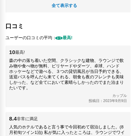
全て表示する
口コミ
ユーザーの口コミの平均：
最高!
9.5
10
最高!
森の中の落ち着いた空間、クラシックな建物、ラウンジで飲
み物や食べ物が無料、ビリヤードやダーツ、卓球、ハンド
ホッケーなどで遊べる、３つの貸切風呂が当日予約できる、
送迎バスを呼んだら来てくれる、朝食も夜のフレンチも美味
しかった、など全てにおいて素晴らしかったのでまた泊まり
たいです。
カップル
投稿日：2023年9月9日
8.4
非常に満足
人気のホテルであると言う事で今回初めて宿泊しました。(8
月初旬ツイン1泊) 私が気に入ったところは、ラウンジでワイ