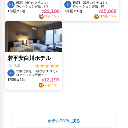
三十三間堂(2.04km)
京都駅ビル(2.76km)
伏見稲荷大社(4.38km)
伏見稲荷神社(4.38km)
元離宮二条城(2.46km)
嵐山モンキーパーク(9.29km)
清水寺(1.53km)
祇園(320m)
金閣寺(5.59km)
銀閣寺(3.06km)
錦・井上佃煮店(1.21km)
錦市場商店街(1.21km)
ホテルTOPに戻る