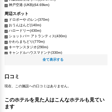
神戸空港 (UKB)(64.69km)
周辺スポット
ドロボーや のレン(370m)
おうんはんど(140m)
ハロードリー(430m)
ショットバー アトランティス(430m)
かわらまちどり(770m)
キーヤンスタジオ(290m)
キャンドルハウスマドンナ(330m)
Danno Horinji Temple(460m)
全て表示する
Gion GL(240m)
Kasuga Parking(190m)
一澤信三郎帆布(200m)
口コミ
井筒八ッ橋本舗 祇園本店(380m)
京都BAL(580m)
現在、この施設への口コミはありません。
六角庵祇園(250m)
和硝子屋(230m)
このホテルを見た人はこんなホテルも見てい
ミウラ和風照明(270m)
ます
堀野記念館(1.45km)
わら天神社(5.17km)