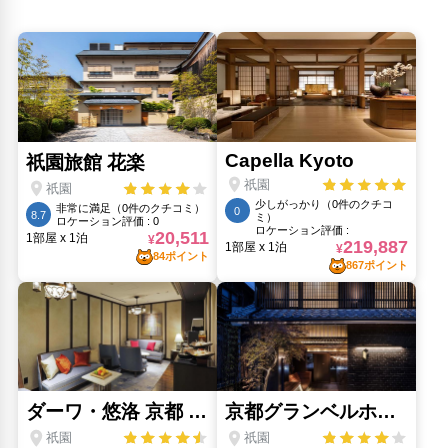
宮田圓月堂(270m)
島本(310m)
新京極通(800m)
かさ源(270m)
漢検漢字博物館＆図書館(320m)
白川南通(210m)
くろちく祇園倭美坐(250m)
よーじや祇園店(270m)
パゴン祇園店(170m)
祇園むら田(330m)
祇園祭(410m)
祇園辻利 本店(330m)
萩月祇園本店(320m)
辰巳大明神神社(150m)
辰巳橋(170m)
なぎ辻病院(5.21km)
金竹堂(270m)
高台寺(800m)
人気スポット