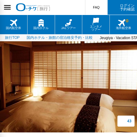
ログイン
FAQ
予約確認
エンタメ
国内航空券
国内ホテル
JALツアー
海外航空券
ツアー
旅行TOP
国内ホテル・旅館の宿泊格安予約・比較
Jeugiya - Vacation S