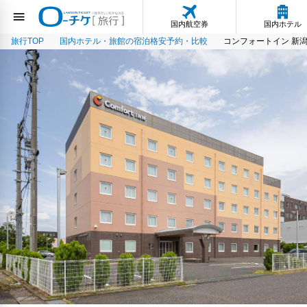
国内航空券
国内ホテル
旅行TOP
国内ホテル・旅館の宿泊格安予約・比較
コンフォートイン 新