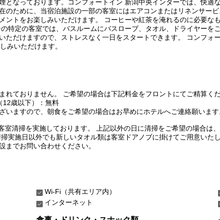
煙となっております。コンフォートイン 新潟中央インターでは、快適
在のために、当宿泊施設の一部の客室にはエアコンまたはリネンサービ
メントをお楽しみいただけます。 コーヒーや紅茶を淹れるのに必要な
ーの特定の客室では、バスルームにバスローブ、タオル、ドライヤーをご
いただけますので、ストレスなく一日をスタートできます。 コンフォー
楽しみいただけます。
まれておりません。 ご希望の場合は下記料金をフロントにてご精算く
も（12歳以下）：無料
ざいますので、朝食をご希望の場合はお早めにホテルへご連絡願います
に客室清掃を実施しております。 上記以外の日に清掃をご希望の場合は、
清掃実施日以外でも新しいタオル類は客室ドアノブに掛けてご用意いた
設までお問い合わせください。
Wi-Fi（共有エリア内）
インターネット
食事・ドリンク・スナック類