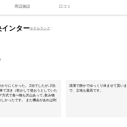
周辺施設
口コミ
央インター
ホテルランク
0
かりにくかった。 2泊でしたが､2泊
清潔で静かでゆっくり休ませて貰いま
に来て頂き（乾かして使おうとしていた
で、立地も最高です。
グ方式で食べ物も沢山あって､飲み物
味しかったです。 また機会があれば利