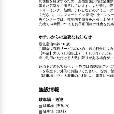
利便性を確保するため、当宿泊施設内は全面禁
備えた客室をご用意しています。より楽しい滞
トリーミング、新聞、テレビなどのアミューズ
ください。コンフォートイン 新潟中央インタ
央インターでは、敷地内で朝食をお召し上がり
売機で24時間いつでもお手頃価格の軽食をお
ホテルからの重要なお知らせ
最低宿泊年齢 : 0 歳
ご朝食は有料サービスのため、宿泊料金には含
【料金】大人（13歳以上）：1,100円 / 子ど
※ご利用いただける人数に限りがある場合がご
連泊予定のお客様へ： 当館では原則3泊ごと
ドを客室ドア外側にお貼りください。 なお、
【駐車場】中・大型車のご利用は、事前に当施
施設情報
駐車場・送迎
駐車場（敷地内）
駐車場（無料）