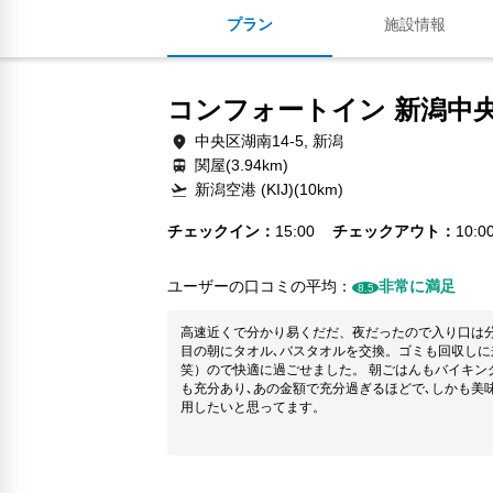
プラン
施設情報
コンフォートイン 新潟中
中央区湖南14-5, 新潟
関屋(3.94km)
新潟空港 (KIJ)(10km)
チェックイン
15:00
チェックアウト
10:0
ユーザーの口コミの平均：
非常に満足
8.5
高速近くで分かり易くだだ、夜だったので入り口は分
目の朝にタオル､バスタオルを交換。ゴミも回収し
笑）ので快適に過ごせました。 朝ごはんもバイキン
も充分あり､あの金額で充分過ぎるほどで､しかも美
用したいと思ってます。