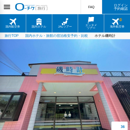
ログイン
FAQ
予約確認
エンタメ
国内航空券
国内ホテル
JALツアー
海外航空券
ツアー
旅行TOP
国内ホテル・旅館の宿泊格安予約・比較
ホテル磯時計