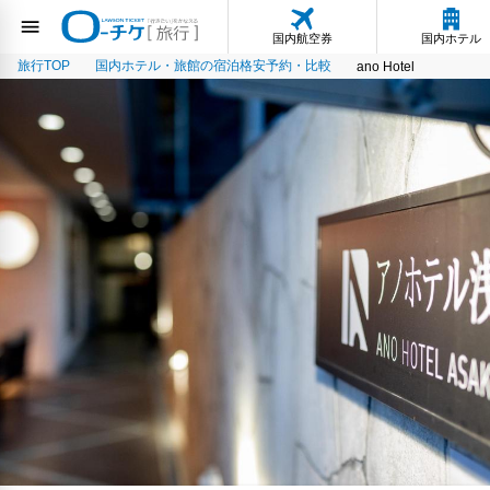
国内航空券
国内ホテル
旅行TOP
国内ホテル・旅館の宿泊格安予約・比較
ano Hotel