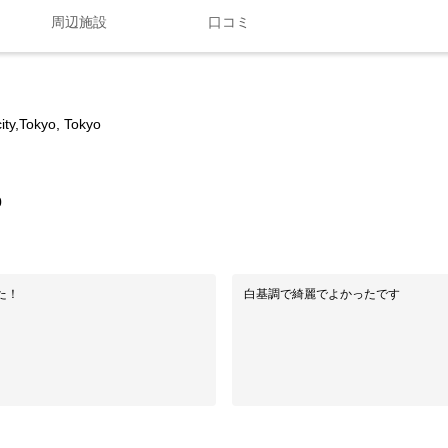
周辺施設
口コミ
ty,Tokyo, Tokyo
0
た！
白基調で綺麗でよかったです