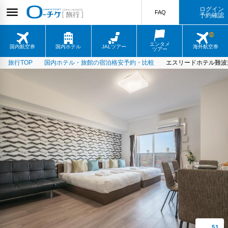
ログイン
FAQ
予約確認
エンタメ
国内航空券
国内ホテル
JALツアー
海外航空券
ツアー
旅行TOP
国内ホテル・旅館の宿泊格安予約・比較
エスリードホテル難波