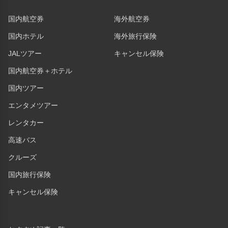
ユニバーサル・スタジオ・ジャパン(6.37km)
大阪城(5.01km)
国内航空券
海外航空券
大阪城公園(4.46km)
国内ホテル
海外旅行保険
大阪城天守閣(5km)
大阪水族館 海遊館(6.52km)
JALツアー
キャンセル保険
心斎橋筋(2.04km)
国内航空券＋ホテル
梅田スカイビル 空中庭園展望台(5.91km)
通天閣(560m)
国内ツアー
道頓堀(1.79km)
ミナミ（難波）(3.05km)
エンタメツアー
黒門市場(1.51km)
レンタカー
高速バス
クルーズ
国内旅行保険
キャンセル保険