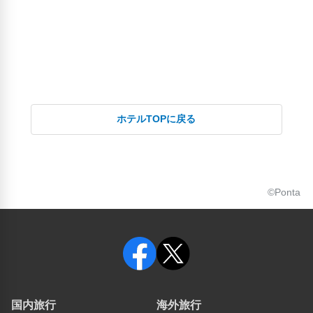
廣田神社(510m)
恵比寿とか(360m)
敷津松之宮 大国主神社(610m)
新世界市場(550m)
新今宮駅(280m)
日本工芸館(950m)
日本橋毘沙門天（大乗坊）(1.18km)
ジャンジャン横丁南陽通商店街(450m)
ホテルTOPに戻る
済州島特産品展示館(2.76km)
滝川公園(4.79km)
田簑橋(4.65km)
ビリケン神社(520m)
統国寺(1.1km)
©Ponta
良年寺(4.66km)
マジン豪ジャングル(1km)
通天閣本通商店街(490m)
道頓堀(1.79km)
ジョーシン難波(850m)
髙島屋美術館(1.22km)
人気スポット
国内旅行
海外旅行