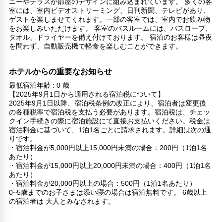
ニーやテラスが部屋のデザインに組み込まれています。 多くの客
室には、室内ビデオストリーミング、日刊新聞、テレビがあり、
ゲストを楽しませてくれます。一部の客室では、室内でお飲み物
をお楽しみいただけます。 客室のバスルームには、バスローブ、
タオル、ドライヤーを備え付けております。 宿泊のお客様は昼夜
を問わず、自動販売機で軽食を楽しむことができます。
ホテルからの重要なお知らせ
最低宿泊年齢 : 0 歳
【2025年9月1日から適用される宿泊税について】
2025年9月1日以降、宿泊税条例の改正により、宿泊者は変更後
の各種税率で宿泊税を支払う必要があります。宿泊税は、チェッ
クイン手続きの際に宿泊施設にて直接お支払いください。税金は
宿泊料金に基づいて、1泊1名ごとに請求されます。詳細は次の通
りです。
・宿泊料金が5,000円以上15,000円未満の場合：200円（1泊1名
あたり）
・宿泊料金が15,000円以上20,000円未満の場合：400円（1泊1名
あたり）
・宿泊料金が20,000円以上の場合：500円（1泊1名あたり）
0~5歳までのお子さまは添い寝の場合は宿泊無料です。 6歳以上
の宿泊者は 大人とみなされます。