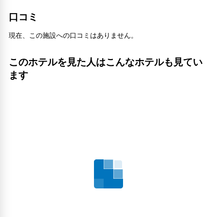
Maxvalu Shiokusa(970m)
口コミ
Shin-Imamiya Station(260m)
Spadio(1.87km)
現在、この施設への口コミはありません。
Sugi(570m)
SuperTameda(280m)
五代友厚製藍所 西朝陽館跡の碑(4.83km)
このホテルを見た人はこんなホテルも見てい
今宮戎神社(360m)
ます
今宮戎駅(290m)
今宮駅(690m)
千日前道具屋筋商店街(1.25km)
地下鉄 大国町駅(430m)
地下鉄 恵美須町駅(640m)
地下鉄 阿倍野駅(1.54km)
堀越神社(1.2km)
ギャラリー堺(610m)
大阪市立美術館(1km)
大阪木津卸売市場(520m)
あべの天王寺イルミネーション(710m)
安倍晴明神社(2.47km)
市岡駅バス停(3.71km)