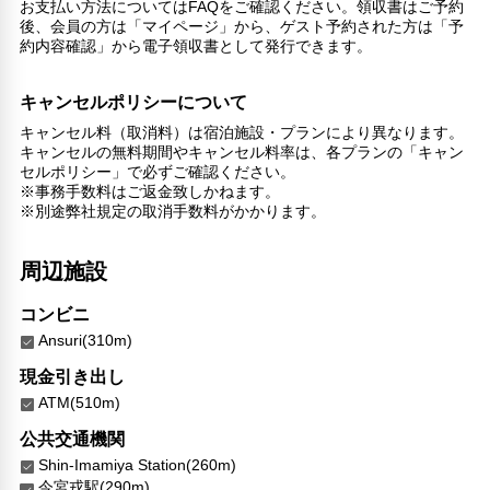
お支払い方法についてはFAQをご確認ください。領収書はご予約
24時間セキュリティ
後、会員の方は「マイページ」から、ゲスト予約された方は「予
コンタクトレス チェックイン/チェックアウト
約内容確認」から電子領収書として発行できます。
外廊下
キャッシュレス支払いサービス
キャンセルポリシーについて
チェックイン（24時間対応）
キャンセル料（取消料）は宿泊施設・プランにより異なります。
洗濯機
キャンセルの無料期間やキャンセル料率は、各プランの「キャン
セルポリシー」で必ずご確認ください。
※事務手数料はご返金致しかねます。
※別途弊社規定の取消手数料がかかります。
周辺施設
コンビニ
Ansuri(310m)
現金引き出し
ATM(510m)
公共交通機関
Shin-Imamiya Station(260m)
今宮戎駅(290m)