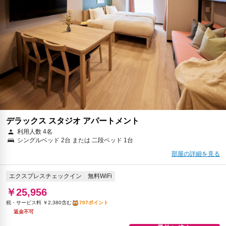
デラックス スタジオ アパートメント
利用人数 4名
シングルベッド 2台 または 二段ベッド 1台
部屋の詳細を見る
エクスプレスチェックイン
無料WiFi
￥25,956
税・サービス料 ￥2,380含む
707ポイント
返金不可