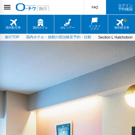
ログイン
FAQ
予約確認
エンタメ
国内航空券
国内ホテル
JALツアー
海外航空券
ツアー
旅行TOP
国内ホテル・旅館の宿泊格安予約・比較
Section L Hatchobori