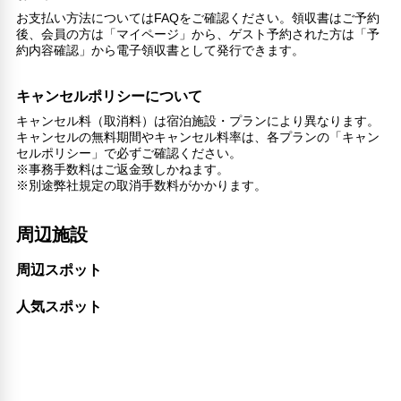
エレベーター
お支払い方法についてはFAQをご確認ください。領収書はご予約
ランドリーサービス
後、会員の方は「マイページ」から、ゲスト予約された方は「予
約内容確認」から電子領収書として発行できます。
バリアフリー対応
車椅子OK
キャンセルポリシーについて
対応言語
キャンセル料（取消料）は宿泊施設・プランにより異なります。
英語
キャンセルの無料期間やキャンセル料率は、各プランの「キャン
日本語
セルポリシー」で必ずご確認ください。
※事務手数料はご返金致しかねます。
その他サービス
※別途弊社規定の取消手数料がかかります。
24時間フロント対応
チェックイン/アウト（エクスプレス）
周辺施設
セーフティボックス（フロント）
電話
周辺スポット
トイレタリー
衣類乾燥機
人気スポット
禁煙
24時間セキュリティ
コンタクトレス チェックイン/チェックアウト
外廊下
フードデリバリー