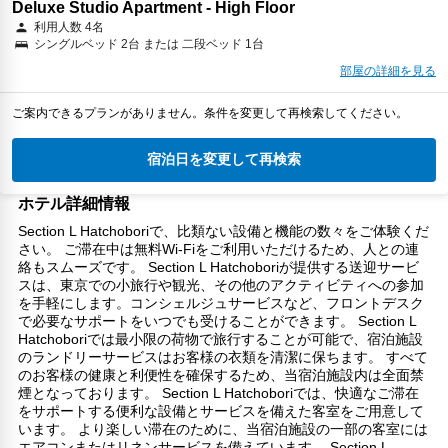
Deluxe Studio Apartment - High Floor
利用人数 4名
シングルベッド 2台 または 二段ベッド 1台
部屋の詳細を見る
ご案内できるプランがありません。条件を変更して再検索してください。
宿泊日を変更して再検索
ホテル詳細情報
Section L Hatchoboriで、比類ない設備と機能の数々をご体験くだ
さい。 ご滞在中は無料Wi-Fiをご利用いただけるため、人との連
絡もスムーズです。 Section L Hatchoboriが提供する送迎サービ
スは、東京での小旅行や観光、その他のアクティビティへの参加
を手軽にします。コンシェルジュサービスなど、フロントデスク
で必要なサポートをいつでも受けることができます。 Section L
Hatchoboriでは最小限の荷物で旅行することが可能で、宿泊施設
のランドリーサービスはお客様の衣類を清潔に保ちます。 すべて
のお客様の健康と利便性を確保するため、当宿泊施設内は全面禁
煙となっております。 Section L Hatchoboriでは、快適なご滞在
をサポートする便利な設備とサービスを備えた客室をご用意して
います。 より楽しい滞在のために、当宿泊施設の一部の客室には
エアコンまたはリネンサービスを備えています。 Section L