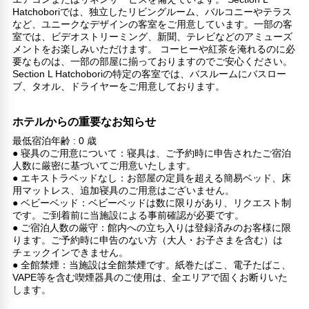
Hatchoboriでは、独立したリビングルーム、バルコニーやテラス
など、ユニークなデザインの客室をご用意しています。一部の客
室では、ビデオストリーミング、新聞、テレビなどのアミューズ
メントをお楽しみいただけます。 コーヒーや紅茶を淹れるのに必
要なものは、一部の部屋に揃っておりますのでご安心ください。
Section L Hatchoboriの特定の客室では、バスルームにバスロー
ブ、タオル、ドライヤーをご用意しております。
ホテルからの重要なお知らせ
最低宿泊年齢 : 0 歳
● 寝具のご用意について：寝具は、ご予約時に申告されたご宿泊
人数に厳密に基づいてご用意いたします。
● エキストラベッドなし：お部屋の定員を超える簡易ベッド、床
用マットレス、追加寝具のご用意はございません。
● ベビーベッド：ベビーベッドは数に限りがあり、リクエスト制
です。ご到着前に当施設による事前確認が必要です。
● ご宿泊人数の厳守：館内への立ち入りは登録済みのお客様に限
ります。ご予約時に申告のない方（大人・お子さまを含む）は
チェックインできません。
● 全館禁煙：当施設は全館禁煙です。紙巻たばこ、電子たばこ、
VAPE等を含む喫煙器具のご使用は、全エリアで固くお断りいた
します。