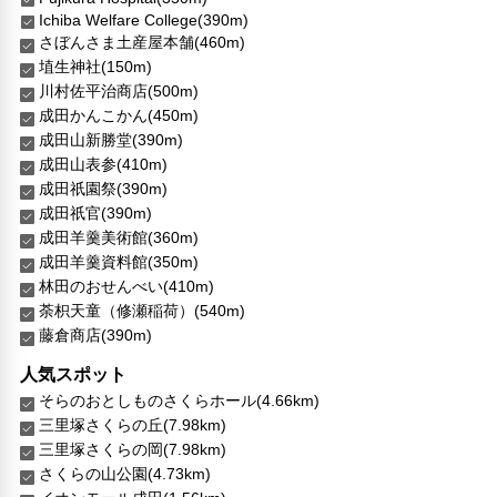
Ichiba Welfare College(390m)
さぼんさま土産屋本舗(460m)
埴生神社(150m)
川村佐平治商店(500m)
成田かんこかん(450m)
成田山新勝堂(390m)
成田山表参(410m)
成田祇園祭(390m)
成田祇官(390m)
成田羊羹美術館(360m)
成田羊羹資料館(350m)
林田のおせんべい(410m)
荼枳天童（修瀬稲荷）(540m)
藤倉商店(390m)
人気スポット
そらのおとしものさくらホール(4.66km)
三里塚さくらの丘(7.98km)
三里塚さくらの岡(7.98km)
さくらの山公園(4.73km)