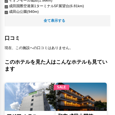
イオンモール成田(1.56km)
成田国際空港第1ターミナル5F展望台(6.81km)
成田山公園(940m)
成田山新勝寺(700m)
全て表示する
成田山表参(410m)
成田山表参道(410m)
成田ゆめ牧場(12.31km)
口コミ
成田空港第2ターミナルの展望台(7.13km)
空の駅さくら館(4.66km)
現在、この施設への口コミはありません。
このホテルを見た人はこんなホテルも見てい
ます