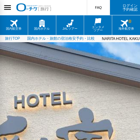
ログイン
FAQ
予約確認
エンタメ
国内航空券
国内ホテル
JALツアー
海外航空券
ツアー
旅行TOP
国内ホテル・旅館の宿泊格安予約・比較
NARITA HOTEL KAKUR