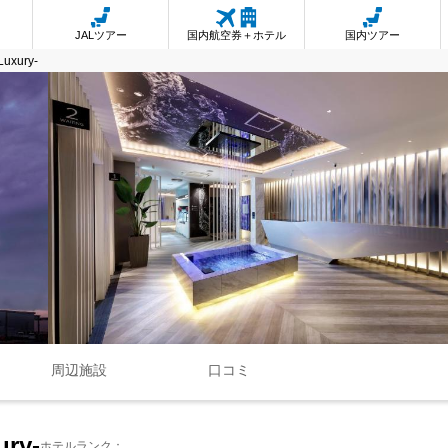
JALツアー
国内航空券＋ホテル
国内ツアー
Luxury-
周辺施設
口コミ
ury-
ホテルランク