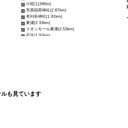
小垣江(390m)
市原稲荷神社(2.87km)
本刈谷神社(1.91km)
東浦(2.33km)
イオンモール東浦(2.53km)
石浜(1.92km)
テルも見ています