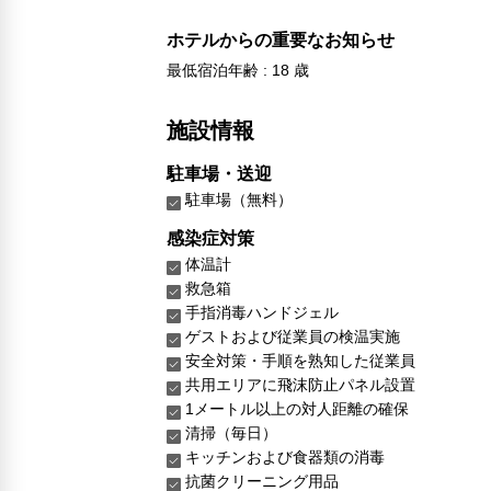
ホテルからの重要なお知らせ
最低宿泊年齢 : 18 歳
施設情報
駐車場・送迎
駐車場（無料）
感染症対策
体温計
救急箱
手指消毒ハンドジェル
ゲストおよび従業員の検温実施
安全対策・手順を熟知した従業員
共用エリアに飛沫防止パネル設置
1メートル以上の対人距離の確保
清掃（毎日）
キッチンおよび食器類の消毒
抗菌クリーニング用品