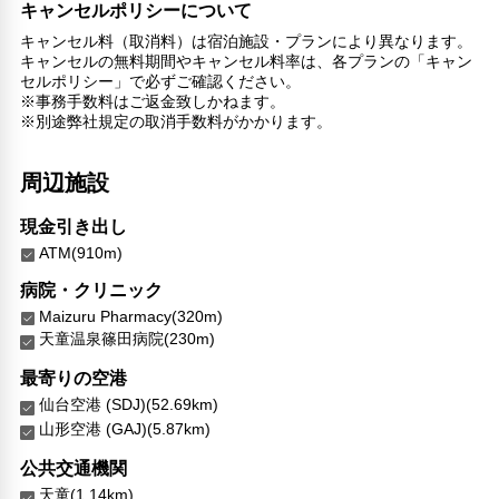
キャンセルポリシーについて
子供向け施設・サービス
キャンセル料（取消料）は宿泊施設・プランにより異なります。
ファミリールーム
キャンセルの無料期間やキャンセル料率は、各プランの「キャン
家族・お子様に優しい設備
セルポリシー」で必ずご確認ください。
※事務手数料はご返金致しかねます。
こだわりの設備
※別途弊社規定の取消手数料がかかります。
温泉
周辺施設
館内施設・便利なサービス
荷物預かりサービス
現金引き出し
館内ショップ
ATM(910m)
エレベーター
病院・クリニック
バリアフリー対応
Maizuru Pharmacy(320m)
バリアフリー設備
天童温泉篠田病院(230m)
車椅子OK
最寄りの空港
対応言語
仙台空港 (SDJ)(52.69km)
日本語
山形空港 (GAJ)(5.87km)
その他サービス
公共交通機関
24時間フロント対応
天童(1.14km)