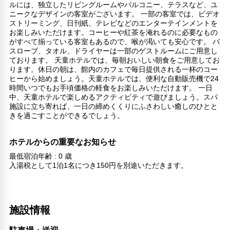
ルには、独立したリビングルームやバルコニー、テラスなど、ユ
ニークなデザインの客室がございます。 一部の客室では、ビデオ
ストリーミング、日刊紙、テレビなどのエンターテインメントを
お楽しみいただけます。コーヒーや紅茶を淹れるのに必要なもの
がすべて揃っている客室もあるので、喉が渇いても安心です。 バ
スローブ、タオル、ドライヤーは一部のゲストルームにご用意し
ております。 天童ホテルでは、毎朝おいしい朝食をご用意してお
ります。休日の朝は、館内のカフェで毎日提供される一杯のコー
ヒーから始めましょう。天童ホテルでは、便利な自動販売機で24
時間いつでもお手頃価格の軽食をお楽しみいただけます。 一日
中、天童ホテルで楽しめるアクティビティで遊びましょう。スパ
施設に立ち寄れば、一日の締めくくりにふさわしい癒しのひとと
きを過ごすことができるでしょう。
ホテルからの重要なお知らせ
最低宿泊年齢 : 0 歳
入湯税として1泊1名につき150円を別途いただきます。
施設情報