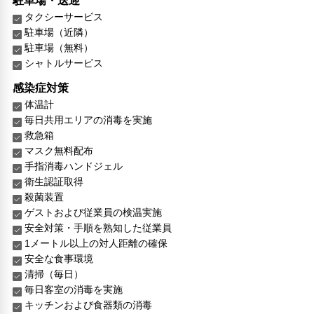
駐車場・送迎
タクシーサービス
駐車場（近隣）
駐車場（無料）
シャトルサービス
感染症対策
体温計
毎日共用エリアの消毒を実施
救急箱
マスク無料配布
手指消毒ハンドジェル
衛生認証取得
殺菌装置
ゲストおよび従業員の検温実施
安全対策・手順を熟知した従業員
1メートル以上の対人距離の確保
安全な食事環境
清掃（毎日）
毎日客室の消毒を実施
キッチンおよび食器類の消毒