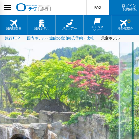
ログイン
FAQ
予約確認
エンタメ
国内航空券
国内ホテル
JALツアー
海外航空券
ツアー
旅行TOP
国内ホテル・旅館の宿泊格安予約・比較
天童ホテル