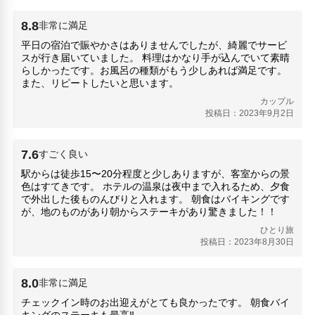
天童市立旧東村山郡役所資料館(1.12km)
8.8
非常に満足
天童温泉篠田病院(230m)
平日の宿泊で賑やかさはありませんでしたが、綺麗でサービ
天童ふる里果樹園(6.63km)
スが行き届いていました。 料理はかなり手が込んでいて素晴
山寺(7.18km)
らしかったです。お風呂の種類がもう少しあれば満足です。
山形城(12.44km)
また、リピートしたいと思います。
山形県郷土館「文翔館」(12km)
カップル
山形空港(5.87km)
投稿日：2023年9月2日
広重美術館(180m)
慈光寺(11.27km)
7.6
シベールの杜 天童店(550m)
すごく良い
フルーツの森 森谷果樹園(4.86km)
駅からは徒歩15〜20分程度と少しありますが、客室からの景
立石寺(6.82km)
色はすてきです。 ホテルの温泉は夜中まで入れるため、夕食
で外出した後ものんびりと入れます。 朝食はバイキングです
舞鶴山(天童公園)(850m)
が、地のものがあり朝からステーキがあり驚きました！！
花笠果樹園(4.02km)
ひとり旅
道の駅 天童温泉(680m)
投稿日：2023年8月30日
人気スポット
山寺芭蕉記念館(7.41km)
8.0
非常に満足
山形城(12.44km)
チェックイン時のお出迎えがとても良かったです。 朝食バイ
山形恭堂館(12.73km)
キングのステーキも最高‼️