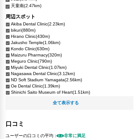
自動販売機
天童南(2.47km)
共用ラウンジ/TVエリア
セーフティボックス（フロント）
周辺スポット
自転車レンタル
Akiba Dental Clinic(2.23km)
24時間セキュリティ
bikuri(880m)
電気自動車充電スタンド
Hirano Clinic(430m)
医師/看護師 オンコール待機
Jakusho Temple(1.06km)
Kondo Clinic(630m)
リネン・衣類の湯洗い
Maizuru Pharmacy(320m)
キャッシュレス支払いサービス
Meguro Clinic(790m)
Miyuki Dental Clinic(1.07km)
Nagasawa Dental Clinic(3.12km)
ND Soft Stadium Yamagata(2.56km)
Oe Dental Clinic(1.39km)
Shinichi Saito Museum of Heart(1.51km)
Yano Pharmacy(950m)
全て表示する
出羽桜美術館(1.49km)
北山形(11.31km)
吉岡病院(330m)
口コミ
イオンモール 天童(2.53km)
天童市将棋資料館(1.12km)
ユーザーの口コミの平均：
非常に満足
8.4
天童市民病院(1.79km)