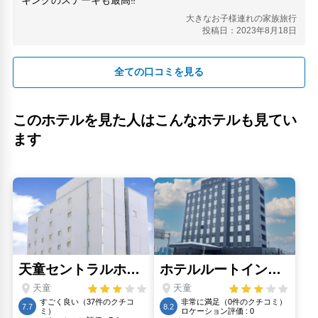
山形県商工会(13.14km)
大きなお子様連れの家族旅行
山形県郷土館「文翔館」(12km)
投稿日：2023年8月18日
山形蔵王温泉スキー場(23.04km)
最上義光歴史館(12.39km)
立石寺(6.82km)
全ての口コミを見る
蔵王の樹氷(23.16km)
霞城セントラル(13.14km)
霞城公園(12.47km)
このホテルを見た人はこんなホテルも見てい
霞城公園(山形城跡)(12.47km)
ます