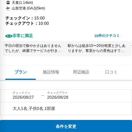
天童(1.14km)
山形空港 (GAJ)(5km)
チェックイン
15:00
チェックアウト
10:00
非常に満足
件のクチコミ
10
8.4
平日の宿泊で賑やかさはありません
駅からは徒歩15〜20分程度と少しあ
でしたが、綺麗でサービスが行き届
りますが、客室からの景色はすてき
いていました。 料理はかなり手が込
です。 ホテルの温泉は夜中まで入れ
んでいて素晴らしかったです。お風
るため、夕食で外出した後ものんび
呂の種類がもう少しあれば満足で
りと入れます。 朝食はバイキングで
す。また、リピートしたいと思いま
すが、地のものがあり朝からステー
プラン
施設情報
周辺施設
口コミ
す。
キがあり驚きました！！
チェックイン
チェックアウト
2026/08/27
2026/08/28
大人1名,子供0名,1部屋
条件を変更