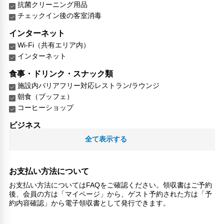
抗菌クリーニング用品
チェックイン後の客室消毒
インターネット
Wi-Fi（共有エリア内）
インターネット
食事・ドリンク・スナック類
施設内バリアフリー対応レストラン/ラウンジ
朝食（ブッフェ）
コーヒーショップ
ビジネス
ビジネスセンター（プリントアウト/FAX）
全て表示する
レジャー・アクティビティ設備
あそび場
お支払い方法について
リラックス
お支払い方法についてはFAQをご確認ください。領収書はご予約
後、会員の方は「マイページ」から、ゲスト予約された方は「予
マッサージ
約内容確認」から電子領収書として発行できます。
サウナ
喫煙所