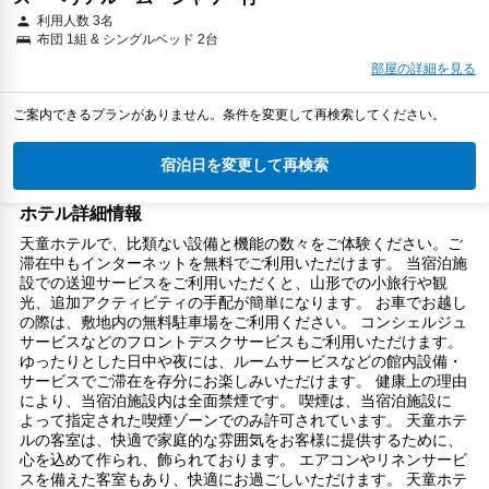
利用人数 3名
布団 1組 & シングルベッド 2台
部屋の詳細を見る
ご案内できるプランがありません。条件を変更して再検索してください。
宿泊日を変更して再検索
ホテル詳細情報
天童ホテルで、比類ない設備と機能の数々をご体験ください。ご
滞在中もインターネットを無料でご利用いただけます。 当宿泊施
設での送迎サービスをご利用いただくと、山形での小旅行や観
光、追加アクティビティの手配が簡単になります。 お車でお越し
の際は、敷地内の無料駐車場をご利用ください。 コンシェルジュ
サービスなどのフロントデスクサービスもご利用いただけます。
ゆったりとした日中や夜には、ルームサービスなどの館内設備・
サービスでご滞在を存分にお楽しみいただけます。 健康上の理由
により、当宿泊施設内は全面禁煙です。 喫煙は、当宿泊施設に
よって指定された喫煙ゾーンでのみ許可されています。 天童ホテ
ルの客室は、快適で家庭的な雰囲気をお客様に提供するために、
心を込めて作られ、飾られております。 エアコンやリネンサービ
スを備えた客室もあり、快適にお過ごしいただけます。 天童ホテ