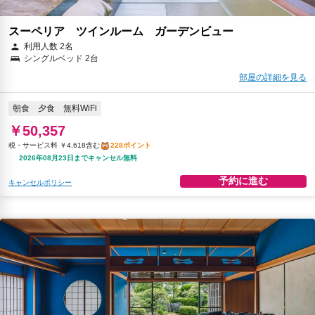
スーペリア ツインルーム ガーデンビュー
利用人数 2名
シングルベッド 2台
部屋の詳細を見る
朝食
夕食
無料WiFi
￥50,357
税・サービス料 ￥4,618含む
228ポイント
2026年08月23日までキャンセル無料
予約に進む
キャンセルポリシー