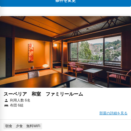
条件を変更
スーペリア 和室 ファミリールーム
利用人数 6名
布団 6組
部屋の詳細を見る
朝食
夕食
無料WiFi