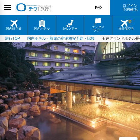
ログイン
FAQ
予約確認
エンタメ
国内航空券
国内ホテル
JALツアー
海外航空券
ツアー
旅行TOP
国内ホテル・旅館の宿泊格安予約・比較
玉造グランドホテル長