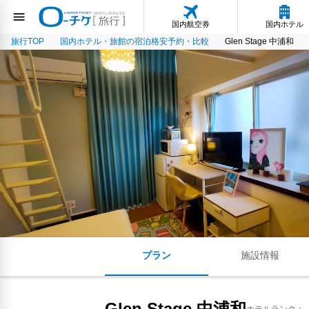
国内航空券
国内ホテル
旅行TOP
国内ホテル・旅館の宿泊格安予約・比較
Glen Stage 中浦和
プラン
施設情報
Glen Stage 中浦和
ホテルランク