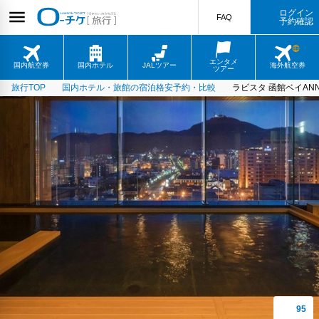
ログイン
FAQ
予約確認
エンタメ
国内航空券
国内ホテル
JALツアー
海外航空券
ツアー
旅行TOP
国内ホテル・旅館の宿泊格安予約・比較
ラビスタ 函館ベイANN