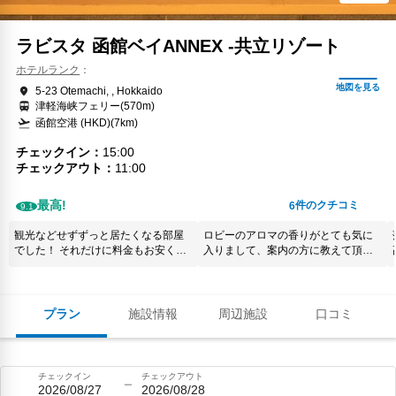
ラビスタ 函館ベイANNEX -共立リゾート
ホテルランク
5-23 Otemachi, , Hokkaido
津軽海峡フェリー(570m)
函館空港 (HKD)(7km)
チェックイン
15:00
チェックアウト
11:00
最高!
件のクチコミ
6
9.1
観光などせずずっと居たくなる部屋
ロビーのアロマの香りがとても気に
でした！ それだけに料金もお安くは
入りまして、案内の方に教えて頂
ないので特別な日に利用するのが良
き、土産店で購入しました。自宅で
いと思います。
楽しんでます。 地元の人間なので元
町は見慣れた景色ではありますが、
改めていい街だと思えたのは、近隣
プラン
施設情報
周辺施設
口コミ
のホテルの中でもラピスタアネック
スはシックな雰囲気で、ホテル内は
静粛さが保たれていて、落ち着いて
過ごす事が出来たお陰ではないかと
チェックイン
チェックアウト
思います。 古い方のラピスタも好き
2026/08/27
2026/08/28