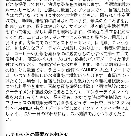
ビスを提供しており、快適な滞在をお約束します。 当宿泊施設の
ルームサービスは、ご滞在に最適なオプションです。 当宿泊施設
内は禁煙となっておりますのでご注意ください。 限られた指定区
域では、喫煙は排他的に許可されています。最高のくつろぎをお
約束するため、客室は魅力的なデザインで、基本的な生活必需品
をすべて備え、楽しい滞在を演出します。 快適なご滞在をお約束
するため、エアコンやリネンサービスを備えた客室をご用意して
おります。客室内でのビデオストリーミング、日刊紙、テレビな
ど、さまざまなアメニティをご用意しております。 特定の部屋に
は、コーヒーや紅茶を淹れるのに必要なものがすべて揃っていて
便利です。 客室のバスルームには、必要なバスアメニティが備え
付けられており、快適な滞在をお約束します。 楽しい朝食は一日
の始まりに最適です。ラビスタ 函館ベイANNEX -共立リゾートで
は、いつでも美味しいお食事をご堪能いただけます。食事に出か
けたくない場合は、当宿泊施設にある魅力的な料理の選択肢をい
つでも利用できます。素敵な夜を気軽に体験！当宿泊施設のエン
ターテイメント施設の外に出ることなく、エンターテイメントな
夜をお楽しみください。 昼も夜も、お好きな時に宿泊施設のセル
フサービスの自動販売機でお食事をどうぞ。一日中、ラビスタ 函
館ベイANNEX -共立リゾートで楽しめるアクティビティで遊びま
しょう。 長い一日の終わりには、スパ施設でおくつろぎくださ
い。
ホテルからの重要なお知らせ