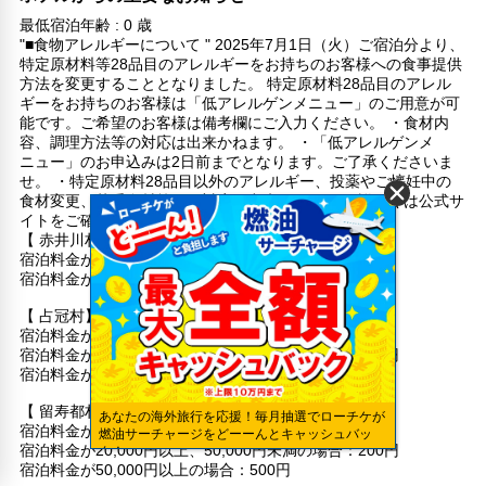
最低宿泊年齢 : 0 歳
"■食物アレルギーについて " 2025年7月1日（火）ご宿泊分より、
特定原材料等28品目のアレルギーをお持ちのお客様への食事提供
方法を変更することとなりました。 特定原材料28品目のアレル
ギーをお持ちのお客様は「低アレルゲンメニュー」のご用意が可
能です。ご希望のお客様は備考欄にご入力ください。 ・食材内
容、調理方法等の対応は出来かねます。 ・「低アレルゲンメ
ニュー」のお申込みは2日前までとなります。ご了承くださいま
せ。 ・特定原材料28品目以外のアレルギー、投薬やご懐妊中の
食材変更、苦手食材等のご対応は出来かねます。 詳しくは公式サ
イトをご確認くださいませ。
【 赤井川村】
宿泊料金が8,000円以上、20,000円未満の場合：200円
宿泊料金が20,000円以上の場合：500円
【 占冠村】
宿泊料金が20,000円未満の場合：100円
宿泊料金が20,000円以上、50,000円未満の場合：200円
宿泊料金が50,000円以上の場合：500円
【 留寿都村】
あなたの海外旅行を応援！毎月抽選でローチケが
宿泊料金が20,000円未満の場合：100円
燃油サーチャージをどーーんとキャッシュバッ
宿泊料金が20,000円以上、50,000円未満の場合：200円
ク！
宿泊料金が50,000円以上の場合：500円