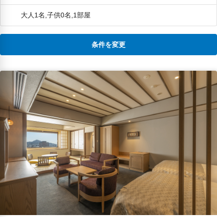
でしたが、お部屋の手動ミルで淹れ
たコーヒーは格別に美味しかったで
大人1名,子供0名,1部屋
す。 朝食も小鉢に入れられたお惣菜
が取り易く、パンのトースターも待
たずに済む画期的なものを使われ
て、味も全て美味しく頂きました。
条件を変更
景観についての少ない星は、どうし
ても正面入口前の宗教の広大な敷地
と建物が、お部屋からと朝食時に見
えたせいですが、勿論思想の自由で
不快というものではありません。 ホ
テルの方の気遣いがあっての癒しの
ひと時だったと思います。ありがと
うございました。