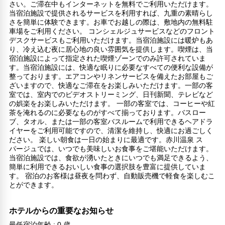
さい。ご滞在中もインターネットを無料でご利用いただけます。
当宿泊施設で提供されるサービスを利用すれば、九重の素晴らし
さを簡単に体験できます。お車でお越しの際は、敷地内の無料駐
車場をご利用ください。 コンシェルジュサービスなどのフロント
デスクサービスもご利用いただけます。当宿泊施設には暖炉もあ
り、冷え込む夜に居心地の良い雰囲気を提供します。喫煙は、当
宿泊施設によって指定された喫煙ゾーンでのみ許可されていま
す。当宿泊施設には、快適な眠りに必要なすべての便利な設備が
整っております。エアコンやリネンサービスを備えたお部屋もご
ざいますので、快適なご滞在をお楽しみいただけます。一部の客
室では、室内でのビデオストリーミング、日刊新聞、テレビなど
の娯楽をお楽しみいただけます。 一部の客室では、コーヒーや紅
茶を淹れるのに必要なものがすべて揃っております。バスロー
ブ、タオル、または一部の客室バスルームで利用できるヘアドラ
イヤーをご利用可能ですので、清潔を維持し、快適にお過ごしく
ださい。 楽しい朝食は一日の始まりに最適です。赤川温泉 ス
パージュでは、いつでも美味しいお食事をご堪能いただけます。
当宿泊施設では、食欲が湧いたときにいつでも満足できるよう、
簡単に利用できるおいしい食事の選択肢を豊富に提供していま
す。 宿泊のお客様は昼夜を問わず、自動販売機で軽食を楽しむこ
とができます。
ホテルからの重要なお知らせ
最低宿泊年齢 : 0 歳