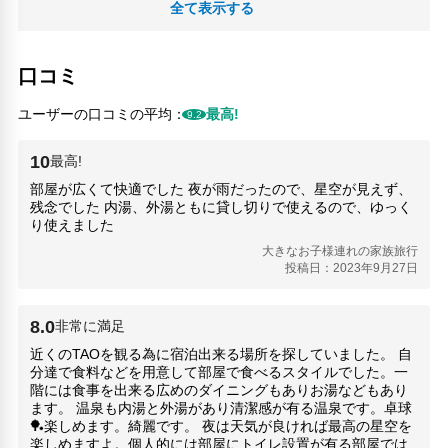
全て表示する
口コミ
ユーザーの口コミの平均：
最高!
9.2
10
最高!
部屋が広くて快適でした 夜が雨だったので、星空が見えず、
残念でした 内湯、外湯ともに貸し切りで使えるので、ゆっく
り使えました
大きなお子様連れの家族旅行
投稿日：2023年9月27日
8.0
非常に満足
近くのTAOを観る為に宿泊出来る場所を探していました。 自
分達で食料などを用意して部屋で食べるスタイルでした。一
階には食事を出来る広めのダイニングもありお湯などもあり
ます。 温泉も内湯と外湯があり清潔感が有る温泉です。卓球
🏓楽しめます。綺麗です。 夜は天気が良ければ最高の星空を
楽しめますよ。個人的には部屋にトイレ設置が有る部屋では