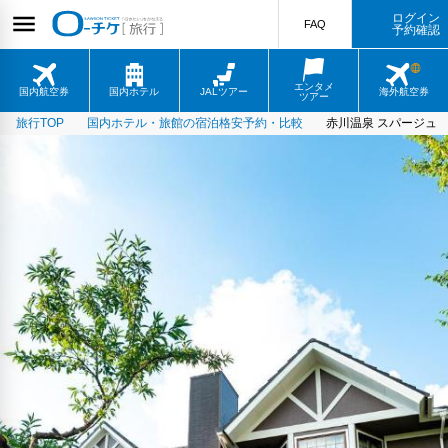
ログイン
FAQ
予約確認
エンタメ
国内航空券
国内ホテル
JALツアー
海外航空券
ツアー
旅行TOP
国内ホテル・旅館の宿泊格安予約・比較
赤川温泉 スパージュ