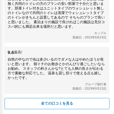
無く共同のトイレの方のプランの安い部屋で十分だと思いま
す。部屋トイレ付きはユニットタイプのウォシュレット無し
のトイレなので共同のトイレは清潔でウォシュレットタイプ
のトイレがきちんと設置してあるので そちらのプランで良い
と思いました。 素泊まりの施設で良ければこの施設は充分コ
スパ的にも満足出来る場所だと思います。
カップル
投稿日：2023年9月24日
9.6
最高!
自然の中なので虫は多少いるのでダメな人はやめたほうが良
いと思います。 朝イチのお散歩とかのんびり過ごしたいなら
お勧め。 スタッフの朴さんかな?とても人柄の良さが伝わる
方で素敵な対応でした。 温泉も貸し切りで使える点も嬉し
かったです。
グループ旅行者
投稿日：2023年9月13日
全ての口コミを見る