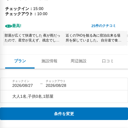
チェックイン
15:00
チェックアウト
10:00
最高!
件のクチコミ
25
9.2
部屋が広くて快適でした 夜が雨だっ
近くのTAOを観る為に宿泊出来る場
たので、星空が見えず、残念でした
所を探していました。 自分達で食料
内湯、外湯ともに貸し切りで使える
などを用意して部屋で食べるスタイ
ので、ゆっくり使えました
ルでした。一階には食事を出来る広
めのダイニングもありお湯などもあ
ります。 温泉も内湯と外湯があり清
プラン
施設情報
周辺施設
口コミ
潔感が有る温泉です。卓球🏓楽しめ
ます。綺麗です。 夜は天気が良けれ
ば最高の星空を楽しめますよ。個人
的には部屋にトイレ設置が有る部屋
チェックイン
チェックアウト
では無く共同のトイレの方のプラン
2026/08/27
2026/08/28
の安い部屋で十分だと思います。部
屋トイレ付きはユニットタイプの
大人1名,子供0名,1部屋
ウォシュレット無しのトイレなので
共同のトイレは清潔でウォシュレッ
トタイプのトイレがきちんと設置し
てあるので そちらのプランで良いと
条件を変更
思いました。 素泊まりの施設で良け
ればこの施設は充分コスパ的にも満
足出来る場所だと思います。