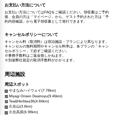
コンシェルジュ
お支払い方法について
館内ショップ
お支払い方法についてはFAQをご確認ください。領収書はご予約
後、会員の方は「マイページ」から、ゲスト予約された方は「予
バリアフリー対応
約内容確認」から電子領収書として発行できます。
車椅子OK
対応言語
キャンセルポリシーについて
日本語
キャンセル料（取消料）は宿泊施設・プランにより異なります。
韓国語
キャンセルの無料期間やキャンセル料率は、各プランの「キャン
セルポリシー」で必ずご確認ください。
その他サービス
※事務手数料はご返金致しかねます。
自動販売機
※別途弊社規定の取消手数料がかかります。
24時間セキュリティ
暖炉
周辺施設
周辺スポット
やまなみハイウェイ(7.78km)
Miyagi Onsen Deainoyu(9.46km)
Tea&Herbtea36(4.84km)
久住山(3.6km)
久住高原(6.98km)