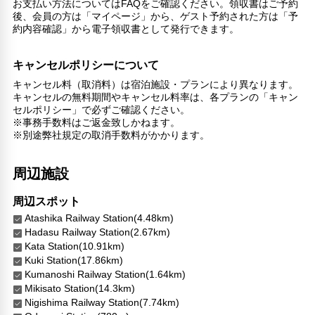
その他サービス
お支払い方法についてはFAQをご確認ください。領収書はご予約
後、会員の方は「マイページ」から、ゲスト予約された方は「予
24時間フロント対応
約内容確認」から電子領収書として発行できます。
自動販売機
24時間セキュリティ
キャンセルポリシーについて
コンタクトレス チェックイン/チェックアウト
リネン・衣類の湯洗い
キャンセル料（取消料）は宿泊施設・プランにより異なります。
キャンセルの無料期間やキャンセル料率は、各プランの「キャン
キャッシュレス支払いサービス
セルポリシー」で必ずご確認ください。
※事務手数料はご返金致しかねます。
※別途弊社規定の取消手数料がかかります。
周辺施設
周辺スポット
Atashika Railway Station(4.48km)
Hadasu Railway Station(2.67km)
Kata Station(10.91km)
Kuki Station(17.86km)
Kumanoshi Railway Station(1.64km)
Mikisato Station(14.3km)
Nigishima Railway Station(7.74km)