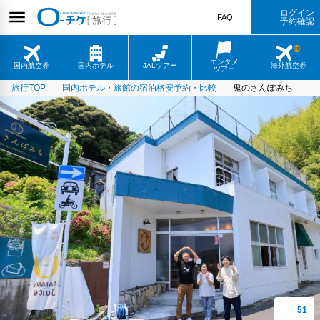
ログイン
FAQ
予約確認
エンタメ
国内航空券
国内ホテル
JALツアー
海外航空券
ツアー
旅行TOP
国内ホテル・旅館の宿泊格安予約・比較
鬼のさんぽみち