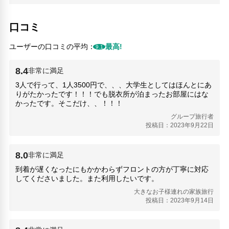
FK-Park(4.18km)
foodium(2.59km)
口コミ
HAYAISHI HOSPITAL(810m)
Imazato Station (Kintetsu)(1.31km)
ユーザーの口コミの平均：
最高!
9.1
Ishihara MotorPool(1.52km)
Kannonji Temple(1.24km)
8.4
Kyoei Motorpool(1.55km)
非常に満足
Matsuzaki Hospital(1.99km)
3人で行って、1人3500円で、、、大学生としてはほんとにあ
Momodani Railway Station(340m)
りがたかったです！！！でも脱衣所が泊まったお部屋にはな
Nobeha no Yu Tsuruhashi(750m)
かったです。そこだけ、、！！！
Pat(520m)
グループ旅行者
Seijuin Temple(1.19km)
投稿日：2023年9月22日
Shingan-ji Temple(1.42km)
Sugi(2.41km)
Tomb of Saikaku Ihara - Seiganji Temple(1.45km)
8.0
非常に満足
TOYO CARMAX(580m)
到着が遅くなったにもかかわらずフロントの方が丁寧に対応
Tsuruhashi Station(530m)
してくださいました。また利用したいです。
Tsuruhashi Subway Station(530m)
大きなお子様連れの家族旅行
七日間(4.35km)
投稿日：2023年9月14日
京セラドーム大阪(5.1km)
オリックス劇場(3.8km)
加美(5.03km)