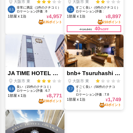
松屋町筋商店街(2.44km)
桃谷駅(340m)
玉造駅(1.46km)
生国魂神社(1.73km)
生野コリアタウン(380m)
興徳寺(1.36km)
茶臼山(1.97km)
みゆき通り(130m)
道具屋筋アーケード(2.43km)
鶴橋(620m)
鶴橋市場(570m)
鶴橋駅(530m)
人気スポット
ユニバーサル・スタジオ・ジャパン(9.01km)
大阪城(3.2km)
大阪城公園(2.94km)
大阪城天守閣(3.19km)
大阪水族館 海遊館(9.82km)
心斎橋筋(3.56km)
梅田スカイビル 空中庭園展望台(6.17km)