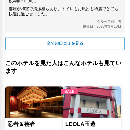
8.4
非常に満足
地下鉄 北巽駅(2.38km)
部屋が和室で清潔感もあり、トイレもお風呂も綺麗でとても
地下鉄 谷町九丁目駅(1.54km)
快適に過ごせました。
地下鉄 谷町六丁目駅(2.03km)
グループ旅行者
地下鉄 鶴橋駅(510m)
投稿日：2023年9月13日
大丸心斎橋店(3.06km)
大阪上本町駅(1.03km)
大阪府貿易専門学校発祥の地記念碑(3.24km)
全ての口コミを見る
大阪能楽ホール(5.67km)
大阪インターナショナルハウス財団(1.2km)
このホテルを見た人はこんなホテルも見てい
大阪赤十字病院(650m)
大阪銀座マーク(3.62km)
ます
大阪鶴橋市場(570m)
天満天神MAIDO屋(4.33km)
太閤（背割）下水(2.63km)
いちびり庵難波(2.58km)
新梅田シティ(6.19km)
新梅田シティ・中自然の森(6.16km)
日本橋公園(2.12km)
東小橋公園(1.06km)
東小橋北公園(1.16km)