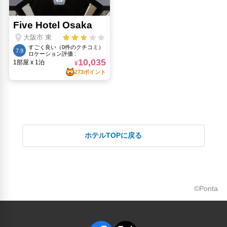
通天閣(2.4km)
道頓堀(2.81km)
ミナミ（難波）(3.56km)
黒門市場(2.27km)
ホテルTOPに戻る
©Ponta