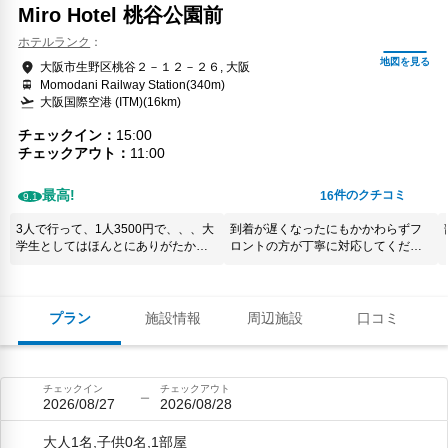
Miro Hotel 桃谷公園前
ホテルランク
大阪市生野区桃谷２－１２－２６, 大阪
Momodani Railway Station(340m)
大阪国際空港 (ITM)(16km)
チェックイン
15:00
チェックアウト
11:00
最高!
件のクチコミ
16
9.1
3人で行って、1人3500円で、、、大
到着が遅くなったにもかかわらずフ
学生としてはほんとにありがたかっ
ロントの方が丁寧に対応してくださ
たです！！！でも脱衣所が泊まった
いました。また利用したいです。
お部屋にはなかったです。そこだ
け、、！！！
プラン
施設情報
周辺施設
口コミ
チェックイン
チェックアウト
2026/08/27
2026/08/28
大人1名,子供0名,1部屋