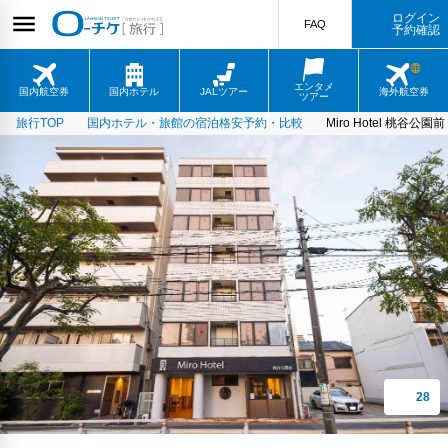
ログイン
FAQ
予約確認
エンタメ
国内航空券
国内ホテル
JALツアー
海外航空券
ツアー
旅行TOP
国内ホテル・旅館の宿泊格安予約・比較
Miro Hotel 桃谷公園前