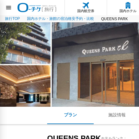
国内航空券
国内ホテル
旅行TOP
国内ホテル・旅館の宿泊格安予約・比較
QUEENS PARK
プラン
施設情報
QUEENS PARK
ホテルランク