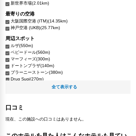
新世界市場(2.01km)
最寄りの空港
大阪国際空港 (ITM)(14.35km)
神戸空港 (UKB)(25.77km)
周辺スポット
ルザ(550m)
ベビードール(560m)
マーフィーズ(300m)
ドートンプラザ(140m)
ブラーニーストーン(380m)
Drug Sugi(270m)
foodium(200m)
全て表示する
ODA(370m)
The Blarney Stone Shinsaibashi(380m)
WINS(350m)
口コミ
原田クリニック(170m)
周防町ヨーロッパ通り(410m)
現在、この施設への口コミはありません。
国立文楽劇場(380m)
地下鉄 日本橋駅(430m)
このホテルを見た人はこんなホテルも見てい
大阪 忍者屋敷 駿河流(390m)