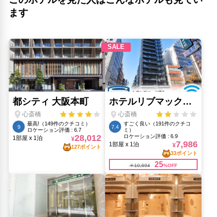
太左衛門橋(420m)
ます
宗右衛門町(200m)
宗右衛門通り(430m)
川端内科クリニック(450m)
心斎橋筋商店街アーケード(560m)
トンボリベースカフェ＆情報(500m)
法案寺 南坊(130m)
玉製家(430m)
相合橋(350m)
ドンキホーテ観覧車(460m)
近鉄日本橋駅(430m)
ドン キホーテ 道頓堀店(460m)
人気スポット
ユニバーサル・スタジオ・ジャパン(6.89km)
大阪城(3.05km)
大阪城公園(2.46km)
大阪城天守閣(3.05km)
大阪水族館 海遊館(7.4km)
心斎橋筋(860m)