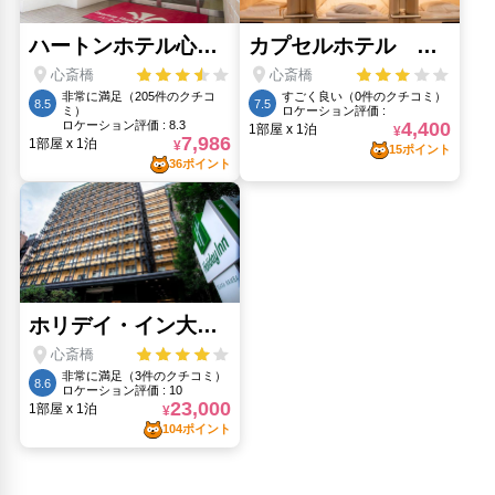
梅田スカイビル 空中庭園展望台(4.14km)
通天閣(2.03km)
道頓堀(560m)
ミナミ（難波）(1.26km)
黒門市場(610m)