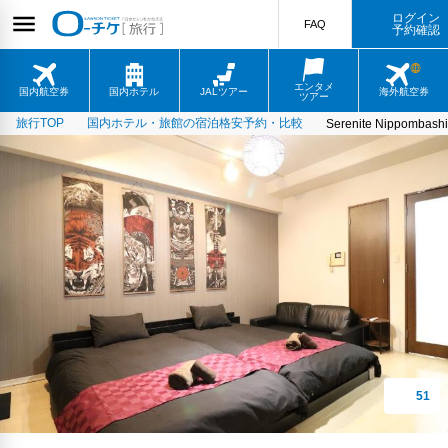
ログイン
FAQ
予約確認
エンタメ
国内航空券
国内ホテル
JALツアー
海外航空券
ツアー
旅行TOP
国内ホテル・旅館の宿泊格安予約・比較
Serenite Nippombashi