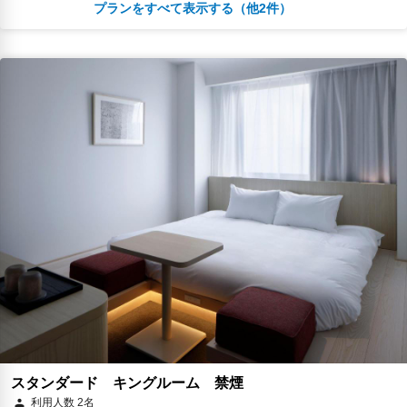
プランをすべて表示する（他2件）
夕食
エクスプレスチェックイン
無料WiFi
￥31,272
税・サービス料 ￥5,427含む
775ポイント
2026年08月23日までキャンセル無料
予約に進む
キャンセルポリシー
朝食
夕食
エクスプレスチェックイン
無料WiFi
￥33,506
税・サービス料 ￥5,815含む
830ポイント
2026年08月23日までキャンセル無料
予約に進む
キャンセルポリシー
スタンダード キングルーム 禁煙
利用人数 2名