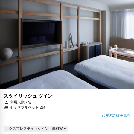
予約に進む
キャンセルポリシー
朝食
夕食
エクスプレスチェックイン
無料WiFi
￥40,386
税・サービス料 ￥7,009含む
1,001ポイント
2026年08月23日までキャンセル無料
予約に進む
キャンセルポリシー
スタイリッシュ ツイン
利用人数 2名
セミダブルベッド 2台
部屋の詳細を見る
エクスプレスチェックイン
無料WiFi