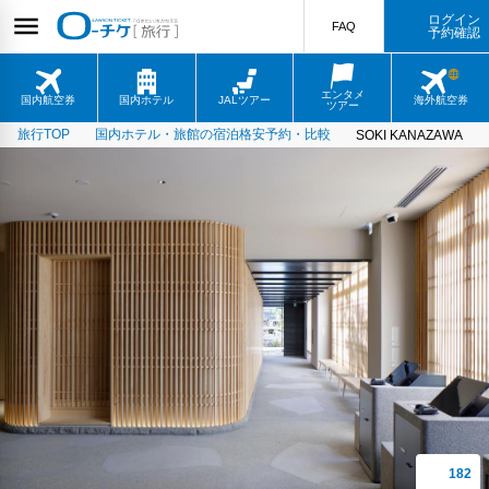
ログイン
FAQ
予約確認
エンタメ
国内航空券
国内ホテル
JALツアー
海外航空券
ツアー
旅行TOP
国内ホテル・旅館の宿泊格安予約・比較
SOKI KANAZAWA