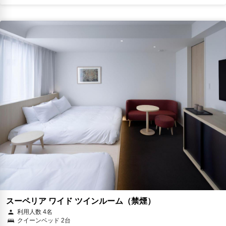
￥37,259
税・サービス料 ￥6,467含む
923ポイント
2026年08月23日までキャンセル無料
予約に進む
キャンセルポリシー
朝食
夕食
エクスプレスチェックイン
無料WiFi
￥39,492
税・サービス料 ￥6,854含む
979ポイント
2026年08月23日までキャンセル無料
予約に進む
キャンセルポリシー
スーペリア ワイド ツインルーム（禁煙）
利用人数 4名
クイーンベッド 2台