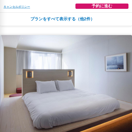
予約に進む
キャンセルポリシー
プランをすべて表示する（他2件）
夕食
エクスプレスチェックイン
無料WiFi
￥34,668
税・サービス料 ￥6,017含む
859ポイント
2026年08月23日までキャンセル無料
予約に進む
キャンセルポリシー
朝食
夕食
エクスプレスチェックイン
無料WiFi
￥36,991
税・サービス料 ￥6,420含む
917ポイント
2026年08月23日までキャンセル無料
予約に進む
キャンセルポリシー