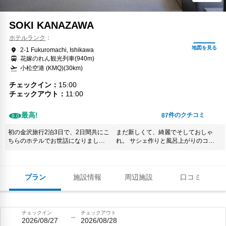
SOKI KANAZAWA
ホテルランク
2-1 Fukuromachi, Ishikawa
花嫁のれん観光列車(940m)
小松空港 (KMQ)(30km)
チェックイン
15:00
チェックアウト
11:00
最高!
件のクチコミ
87
9.0
初の金沢旅行2泊3日で、2日間共にこ
まだ新しくて、綺麗でそしておしゃ
ちらのホテルでお世話になりまし
れ。 サシェ作りと風呂上がりのコー
た。 いつも旅行に行くと、ホテルの
ヒー牛乳のサービスも素敵です。 た
部屋が圧迫感があり、リラックスで
だ、楽しみにしていたサシェ作りの
きず寝不足になるんですが、部屋は
袋に押すスタンプの「A」が欠けてい
ゆったりと開放がありぐっすりと眠
て押せなかったのが少し残念でし
プラン
施設情報
周辺施設
口コミ
れました。 インテリアもオシャレで
た。
落ち着いていてかなりGOOD！ お食
事は、朝食も夜食も１階にあるとこ
ろでお世話になりました。どちらも
チェックイン
チェックアウト
想像以上に美味しく、スタッフさん
2026/08/27
2026/08/28