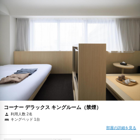
2026年08月23日までキャンセル無料
予約に進む
キャンセルポリシー
朝食
夕食
エクスプレスチェックイン
無料WiFi
￥34,757
税・サービス料 ￥6,032含む
861ポイント
2026年08月23日までキャンセル無料
予約に進む
キャンセルポリシー
コーナー デラックス キングルーム（禁煙）
利用人数 2名
キングベッド 1台
部屋の詳細を見る