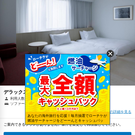
デラックス ツインルーム 禁煙
利用人数 3名
ソファーベッド 1台 & シングルベッド 2台
部屋の詳細を見る
あなたの海外旅行を応援！毎月抽選でローチケが
燃油サーチャージをどーーんとキャッシュバッ
ご案内できるプランがありません。条件を変更して再検索してください。
ク！