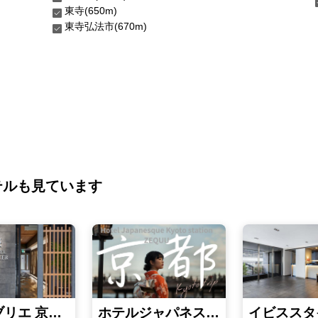
東寺(650m)
東寺弘法市(670m)
テルも見ています