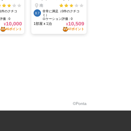
©Ponta