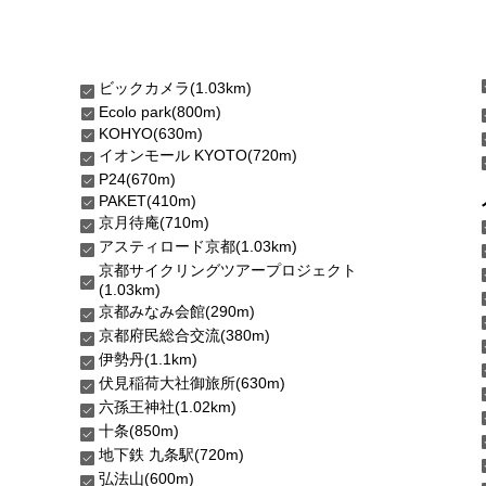
ビックカメラ(1.03km)
Ecolo park(800m)
KOHYO(630m)
イオンモール KYOTO(720m)
P24(670m)
PAKET(410m)
京月待庵(710m)
アスティロード京都(1.03km)
京都サイクリングツアープロジェクト
(1.03km)
京都みなみ会館(290m)
京都府民総合交流(380m)
伊勢丹(1.1km)
伏見稲荷大社御旅所(630m)
六孫王神社(1.02km)
十条(850m)
地下鉄 九条駅(720m)
弘法山(600m)