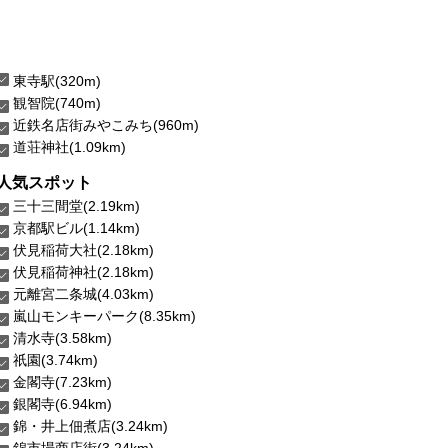
東寺駅(320m)
観智院(740m)
近鉄名店街みやこみち(960m)
道荘神社(1.09km)
人気スポット
三十三間堂(2.19km)
京都駅ビル(1.14km)
伏見稲荷大社(2.18km)
伏見稲荷神社(2.18km)
元離宮二条城(4.03km)
嵐山モンキーパーク(8.35km)
清水寺(3.58km)
祇園(3.74km)
金閣寺(7.23km)
銀閣寺(6.94km)
錦・井上佃煮店(3.24km)
錦市場商店街(3.24km)