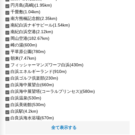
円月島(高嶋)(1.95km)
千畳敷(1.04km)
南方熊楠記念館(2.35km)
南紀白浜ナギサビール(1.54km)
南紀白浜空港(2.12km)
岡山空港(182.67km)
崎の湯(600m)
平草原公園(780m)
朝来(7.47km)
フィッシャーマンズワーフ白浜(430m)
白浜エネルギーランド(910m)
白浜ゴルフ倶楽部(230m)
白浜海中展望台(660m)
白浜海中展望塔(コーラルプリンセス)(580m)
白浜温泉(530m)
白浜美術館(530m)
白浜駅(4.2km)
白良浜海水浴場(670m)
紀伊富田(5.29km)
全て表示する
紀州博物館(580m)