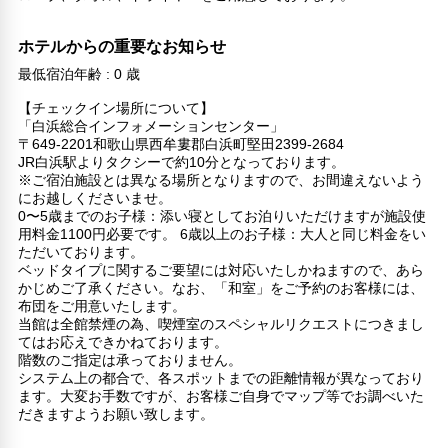
ホテルからの重要なお知らせ
最低宿泊年齢 : 0 歳
【チェックイン場所について】
「白浜総合インフォメーションセンター」
〒649-2201和歌山県西牟婁郡白浜町堅田2399-2684
JR白浜駅よりタクシーで約10分となっております。
※ご宿泊施設とは異なる場所となりますので、お間違えないよう
にお越しくださいませ。
0〜5歳までのお子様：添い寝としてお泊りいただけますが施設使
用料金1100円必要です。 6歳以上のお子様：大人と同じ料金をい
ただいております。
ベッドタイプに関するご要望には対応いたしかねますので、あら
かじめご了承ください。なお、「和室」をご予約のお客様には、
布団をご用意いたします。
当館は全館禁煙の為、喫煙室のスペシャルリクエストにつきまし
てはお応えできかねております。
階数のご指定は承っておりません。
システム上の都合で、各スポットまでの距離情報が異なっており
ます。大変お手数ですが、お客様ご自身でマップ等でお調べいた
だきますようお願い致します。