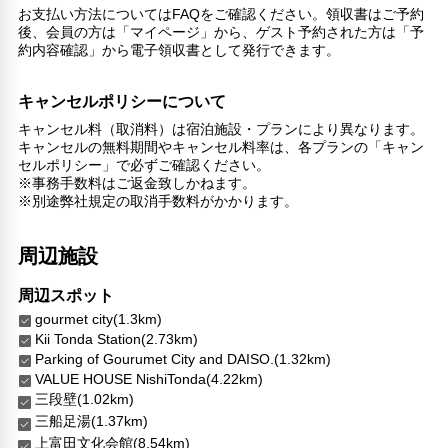
館内施設・便利なサービス
お支払い方法についてはFAQをご確認ください。領収書はご予約
荷物預かりサービス
後、会員の方は「マイページ」から、ゲスト予約された方は「予
約内容確認」から電子領収書として発行できます。
エレベーター
バリアフリー対応
キャンセルポリシーについて
車椅子OK
キャンセル料（取消料）は宿泊施設・プランにより異なります。
対応言語
キャンセルの無料期間やキャンセル料率は、各プランの「キャン
セルポリシー」で必ずご確認ください。
日本語
※事務手数料はご返金致しかねます。
※別途弊社規定の取消手数料がかかります。
その他サービス
トイレタリー
禁煙
周辺施設
コンタクトレス チェックイン/チェックアウト
外廊下
周辺スポット
フードデリバリー
gourmet city(1.3km)
チェックイン/チェックアウト（プライベート）
Kii Tonda Station(2.73km)
Parking of Gourumet City and DAISO.(1.32km)
リネン・衣類の湯洗い
VALUE HOUSE NishiTonda(4.22km)
キャッシュレス支払いサービス
三段壁(1.02km)
洗濯機
三船足湯(1.37km)
上富田文化会館(8.54km)