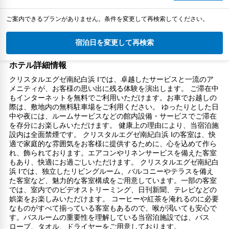
ご案内できるプランがありません。条件を変更して再検索してください。
宿泊日を変更して再検索
ホテル詳細情報
クリスタルエグゼ南紀白浜 Iでは、卓越したサービスと一流のア
メニティが、お客様の思い出に残る体験を演出します。 ご滞在中
もインターネットを無料でご利用いただけます。お車でお越しの
際は、敷地内の無料駐車場をご利用ください。 ゆったりとした日
中や夜には、ルームサービスなどの館内設備・サービスでご滞在
を存分にお楽しみいただけます。 健康上の理由により、当宿泊施
設内は全面禁煙です。 クリスタルエグゼ南紀白浜 Iの客室は、快
適で家庭的な雰囲気をお客様に提供するために、心を込めて作ら
れ、飾られております。エアコンやリネンサービスを備えた客室
もあり、快適にお過ごしいただけます。 クリスタルエグゼ南紀白
浜 Iでは、独立したリビングルーム、バルコニーやテラスを備え
た客室など、魅力的な客室構成をご用意しています。一部の客室
では、室内でのビデオストリーミング、日刊新聞、テレビなどの
娯楽をお楽しみいただけます。 コーヒーや紅茶を淹れるのに必要
なものがすべて揃っている客室もあるので、喉が渇いても安心で
す。バスルームの重要性を理解している当宿泊施設では、バス
ローブ、タオル、ドライヤーをご用意しております。