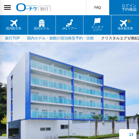
ログイン
FAQ
予約確認
エンタメ
国内航空券
国内ホテル
JALツアー
海外航空券
ツアー
旅行TOP
国内ホテル・旅館の宿泊格安予約・比較
クリスタルエグゼ南紀白