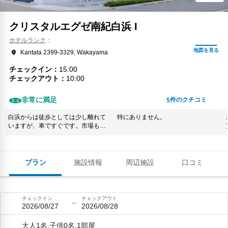
クリスタルエグゼ南紀白浜 I
ホテルランク
Kantata 2399-3329, Wakayama
チェックイン
15:00
チェックアウト
10:00
非常に満足
件のクチコミ
5
8.4
白浜からは徒歩としては少し離れて
特にありません。
いますが、車ですぐです。市場も近
く、2日目に市場に行くならば抜擢で
す。キッチン用品や、化粧水等も
揃っており、非常に満足です。た
だ、掃除は行き届いていないところ
プラン
施設情報
周辺施設
口コミ
が多々あり、値段相応だと感じまし
た。
チェックイン
チェックアウト
2026/08/27
2026/08/28
大人1名,子供0名,1部屋