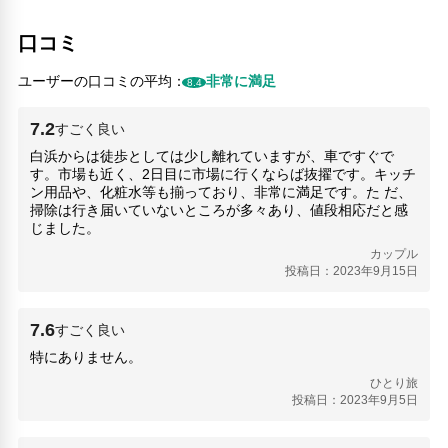
興禅寺(12.43km)
高松空港(136.39km)
口コミ
高知空港(155.1km)
魚政(1.22km)
ユーザーの口コミの平均：
非常に満足
8.4
人気スポット
7.2
すごく良い
白浜からは徒歩としては少し離れていますが、車ですぐで
す。市場も近く、2日目に市場に行くならば抜擢です。キッチ
ン用品や、化粧水等も揃っており、非常に満足です。た だ、
掃除は行き届いていないところが多々あり、値段相応だと感
じました。
カップル
投稿日：2023年9月15日
7.6
すごく良い
特にありません。
ひとり旅
投稿日：2023年9月5日