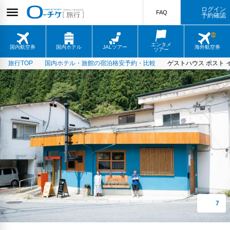
ログイン
FAQ
予約確認
エンタメ
国内航空券
国内ホテル
JALツアー
海外航空券
ツアー
旅行TOP
国内ホテル・旅館の宿泊格安予約・比較
ゲストハウス ポスト 