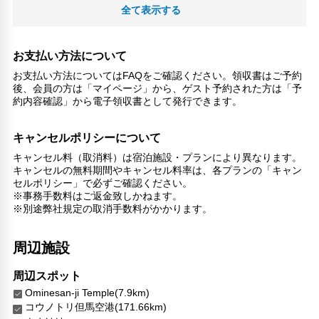
館内施設・便利なサービス
全て表示する
ランドリーサービス
対応言語
お支払い方法について
英語
お支払い方法についてはFAQをご確認ください。領収書はご予約
日本語
後、会員の方は「マイページ」から、ゲスト予約された方は「予
約内容確認」から電子領収書として発行できます。
その他サービス
共用ラウンジ/TVエリア
キャンセルポリシーについて
セーフティボックス（フロント）
チェックイン/チェックアウト（プライベート）
キャンセル料（取消料）は宿泊施設・プランにより異なります。
キャンセルの無料期間やキャンセル料率は、各プランの「キャン
リネン・衣類の湯洗い
セルポリシー」で必ずご確認ください。
キャッシュレス支払いサービス
※事務手数料はご返金致しかねます。
※別途弊社規定の取消手数料がかかります。
周辺施設
周辺スポット
Ominesan-ji Temple(7.9km)
コウノトリ但馬空港(171.66km)