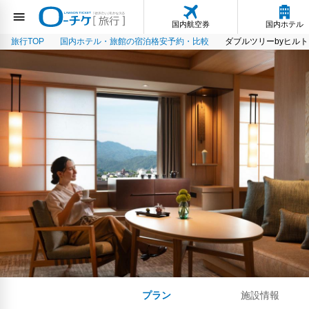
国内航空券
国内ホテル
旅行TOP
国内ホテル・旅館の宿泊格安予約・比較
ダブルツリーbyヒル
プラン
施設情報