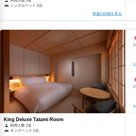
利用人数 3名
シングルベッド 2台
キ
部屋の詳細を見る
キ
キ
キ
キ
King Deluxe Tatami Room
利用人数 2名
キングベッド 1台