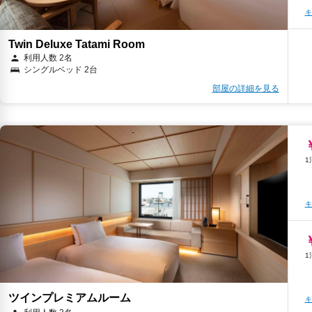
キ
Twin Deluxe Tatami Room
キ
利用人数 2名
シングルベッド 2台
部屋の詳細を見る
キ
キ
キ
ツインプレミアムルーム
キ