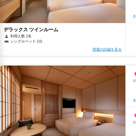
キ
デラックス ツインルーム
キ
利用人数 2名
シングルベッド 2台
部屋の詳細を見る
キ
キ
キ