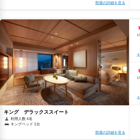
キ
部屋の詳細を見る
キ
キ
キ
キ
キング デラックススイート
キ
利用人数 4名
キングベッド 1台
部屋の詳細を見る