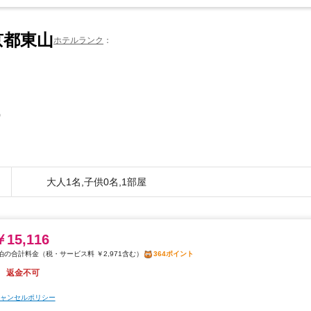
京都東山
ホテルランク
0
大人1名,子供0名,1部屋
￥15,116
税・サービス料 ￥2,971含む
364ポイント
返金不可
ャンセルポリシー