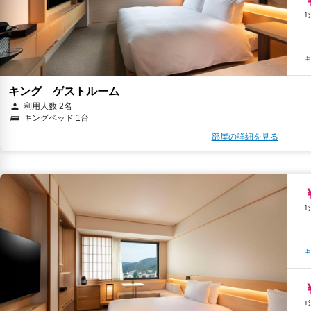
キ
キング ゲストルーム
キ
利用人数 2名
キングベッド 1台
部屋の詳細を見る
キ
キ
キ