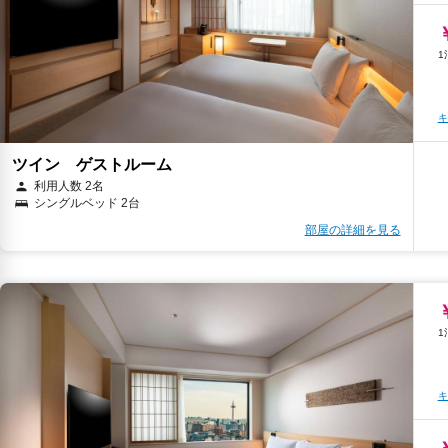
キ
ツイン ゲストルーム
利用人数 2名
シングルベッド 2台
部屋の詳細を見る
キ
キ
キ