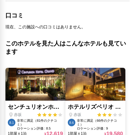
国会議事堂前駅(680m)
地下鉄 永田町駅(670m)
口コミ
ジョージア大使館(570m)
シリア大使館(710m)
現在、この施設への口コミはありません。
妙厳寺東京別院(610m)
懐石 辻留(650m)
このホテルを見た人はこんなホテルも見てい
斐川公園(210m)
日比谷高校(410m)
ます
東京ミッドタウン(1.01km)
永田町(700m)
溜池山王駅(340m)
花のれん 花楽(400m)
赤坂見附(440m)
人気スポット
東京タワー(1.73km)
東京スカイツリー(7.77km)
浅草寺(7.07km)