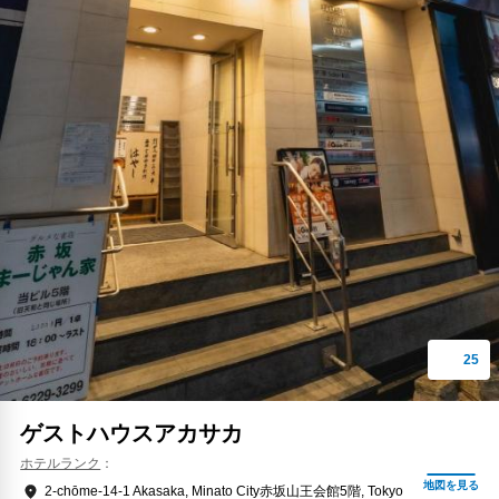
ゲストハウスアカサカ
ホテルランク
2-chōme-14-1 Akasaka, Minato City赤坂山王会館5階, Tokyo