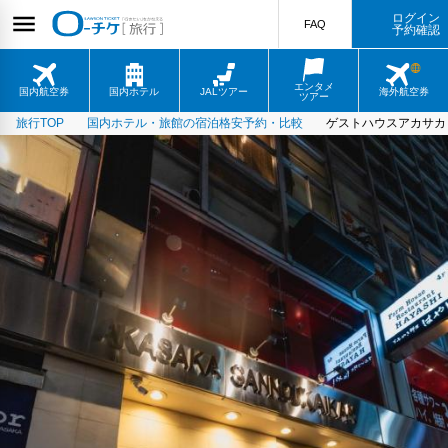
ログイン
FAQ
予約確認
エンタメ
国内航空券
国内ホテル
JALツアー
海外航空券
ツアー
旅行TOP
国内ホテル・旅館の宿泊格安予約・比較
ゲストハウスアカサカ