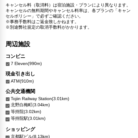
キャンセル料（取消料）は宿泊施設・プランにより異なります。
館内施設・便利なサービス
キャンセルの無料期間やキャンセル料率は、各プランの「キャン
荷物預かりサービス
セルポリシー」で必ずご確認ください。
コンシェルジュ
※事務手数料はご返金致しかねます。
館内ショップ
※別途弊社規定の取消手数料がかかります。
エレベーター
周辺施設
バリアフリー対応
バリアフリー設備
コンビニ
対応言語
7 Eleven(990m)
英語
現金引き出し
日本語
ATM(910m)
その他サービス
公共交通機関
自動販売機
Tojiin Railway Station(3.01km)
セーフティボックス（フロント）
北野白梅町(3.04km)
禁煙
等持院(3.02km)
24時間セキュリティ
等持院駅(3.01km)
郵便サービス
リネン・衣類の湯洗い
ショッピング
キャッシュレス支払いサービス
京都駅ビル(8.13km)