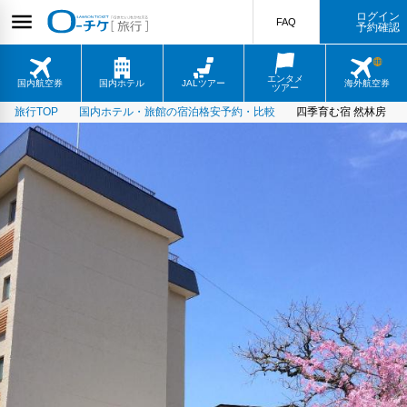
ログイン
FAQ
予約確認
エンタメ
国内航空券
国内ホテル
JALツアー
海外航空券
ツアー
旅行TOP
国内ホテル・旅館の宿泊格安予約・比較
四季育む宿 然林房