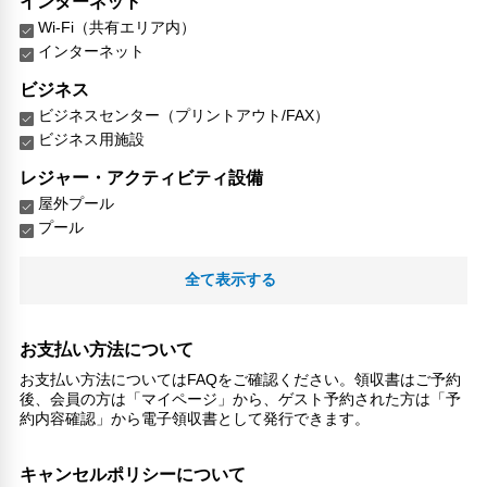
インターネット
Wi-Fi（共有エリア内）
インターネット
ビジネス
ビジネスセンター（プリントアウト/FAX）
ビジネス用施設
レジャー・アクティビティ設備
屋外プール
プール
リラックス
全て表示する
マッサージ
喫煙所
お支払い方法について
子供向け施設・サービス
お支払い方法についてはFAQをご確認ください。領収書はご予約
ファミリールーム
後、会員の方は「マイページ」から、ゲスト予約された方は「予
家族・お子様に優しい設備
約内容確認」から電子領収書として発行できます。
こだわりの設備
ガーデン
キャンセルポリシーについて