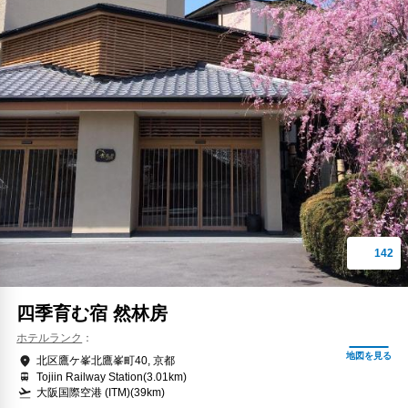
四季育む宿 然林房
ホテルランク
北区鷹ケ峯北鷹峯町40, 京都
Tojiin Railway Station(3.01km)
大阪国際空港 (ITM)(39km)