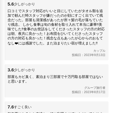
薬師山病院(920m)
5.6
少しがっかり
人気スポット
口コミでスタッフ対応がいいと目にしていたがタオル類を追
加で頼んだ時スタッフが嫌だったのが顔にすごく出でいて残
三十三間堂(8.36km)
念だった。部屋も清潔感があったが所々髪の毛が落ちていた
伏見稲荷大社(10.53km)
り残念。 しかし食事は旬の食材を取り入れて本当に豪華‼️美
伏見稲荷神社(10.53km)
味でした‼️食事のお世話をしてくださったスタッフの方の対応
元離宮二条城(5km)
は朝、夜共に良かった！お布団をひいてくださったスタッフ
嵐山モンキーパーク(6.46km)
の方の対応も良かった！残念な点もあったが心からのおもて
なし❤️には感謝でした。また泊まりたい宿が増えました‼️
清水寺(8.4km)
祇園(7.18km)
カップル
金閣寺(1.7km)
投稿日：2023年9月13日
銀閣寺(7.03km)
錦・井上佃煮店(6.33km)
3.6
少しがっかり
錦市場商店街(6.33km)
部屋もカビ臭く、素泊まり三部屋で十万円取る部屋ではない
と思います。
グループ旅行者
投稿日：2023年8月17日
7.6
すごく良い