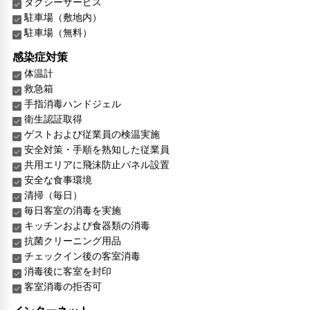
タクシーサービス
駐車場（敷地内）
駐車場（無料）
感染症対策
体温計
救急箱
手指消毒ハンドジェル
衛生認証取得
ゲストおよび従業員の検温実施
安全対策・手順を熟知した従業員
共用エリアに飛沫防止パネル設置
安全な食事環境
清掃（毎日）
毎日客室の消毒を実施
キッチンおよび食器類の消毒
抗菌クリーニング用品
チェックイン後の客室消毒
消毒後に客室を封印
客室消毒の拒否可