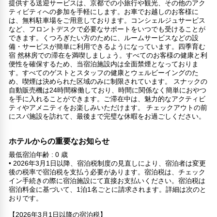
提供する送迎サービスは、京都での小旅行や観光、その他のアク
ティビティへの参加を手軽にします。お車でお越しのお客様に
は、無料駐車場をご用意しております。コンシェルジュサービス
など、フロントデスクで必要なサポートをいつでも受けることが
できます。くつろぎたい方のために、ルームサービスなどの設
備・サービスが簡単に利用できるようになっています。四季育む
宿 然林房での滞在を満喫しましょう。すべてのお客様の健康と利
便性を確保するため、当宿泊施設内は全面禁煙となっておりま
す。すべてのゲストとスタッフの健康とウェルビーイングのた
め、喫煙は決められた区域のみに制限されています。 スナックの
自動販売機は24時間稼働しており、時間に関係なく簡単におやつ
を手に入れることができます。ご滞在中は、魅力的なアクティビ
ティやアメニティをお楽しみいただけます。 チェックアウトの前
にスパ施設を訪れて、最後まで完璧な休暇をお過ごしください。
ホテルからの重要なお知らせ
最低宿泊年齢 : 0 歳
• 2026年3月1日以降、宿泊税制度の見直しにより、宿泊者は変更
後の税率で宿泊税を支払う必要があります。宿泊税は、チェック
イン手続きの際に宿泊施設にて直接お支払いください。宿泊税は
宿泊料金に基づいて、1泊1名ごとに請求されます。詳細は次のと
おりです。
【2026年3月1日以降の宿泊税】