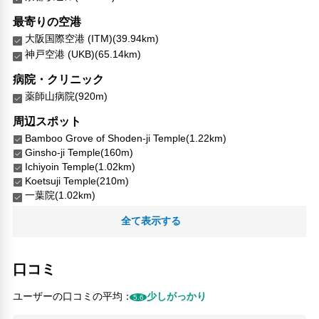
最寄りの空港
大阪国際空港 (ITM)(39.94km)
神戸空港 (UKB)(65.14km)
病院・クリニック
薬師山病院(920m)
周辺スポット
Bamboo Grove of Shoden-ji Temple(1.22km)
Ginsho-ji Temple(160m)
Ichiyoin Temple(1.02km)
Koetsuji Temple(210m)
一葉院(1.02km)
しょうざんリゾート京都(660m)
全て表示する
光悦寺(210m)
圓成寺(150m)
御土居(800m)
口コミ
正伝寺(1.14km)
正伝寺の竹林(1.22km)
ユーザーの口コミの平均：
少しがっかり
5.6
源光庵(250m)