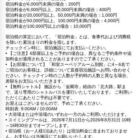
宿泊料金が6,000円未満の場合：200円
宿泊料金が6,000円以上、20,000円未満の場合：400円
宿泊料金が20,000円以上、50,000円未満の場合：1,000円
宿泊料金が50,000円以上、100,000円未満の場合：4,000円
宿泊料金が100,000円以上の場合：10,000円
宿泊税の算定において、「宿泊料金」とは、食事代および消費税
を除いた素泊まりの料金を指します。
チェックイン時に、宿泊施設にてお支払いください。
• 【ご注意】6部屋以上をご予約の場合は、異なるご予約条件や追
加料金が適用されることがありますのでご了承ください。
• 【お部屋について】「和室スーペリアルーム別館」に4～6名で
ご宿泊のお客様は、詳細について直接宿泊施設へお問い合わせく
ださい。チェックイン時のご人数が予約時の人数と異なる場合、
差額をお支払いいただきます。
• 【無料シャトル】 施設から「金閣寺」経由の「北大路」駅ま
で、送り専用のシャトルバスを運行いたしております。 ご利用い
ただくにあたりご予約は不要です。
お迎えはございませんので、予めご了承ください。
時刻表: 9:00AM / 10:00AM
• 大浴場または中浴場のいずれか一方のみご利用いただけます。
• スイミングプールは、2026年7月11日から2026年8月31日 10時
～16時30分までオープンします。
• 宿泊税（お一人様1泊あたり）は宿泊料金に含まれておりませ
ん。お支払いは当施設にてお願いいたします。