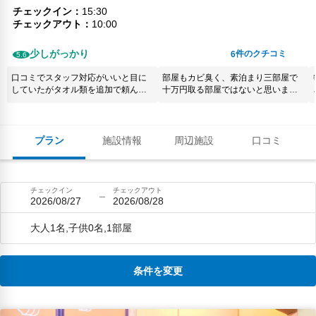
チェックイン
15:30
チェックアウト
10:00
少しがっかり
件のクチコミ
6
5.6
口コミでスタッフ対応がいいと目に
部屋もカビ臭く、素泊まり三部屋で
していたがタオル類を追加で頼んだ
十万円取る部屋ではないと思いま
時スタッフが嫌だったのが顔にすご
す。
く出でいて残念だった。部屋も清潔
た。
感があったが所々髪の毛が落ちてい
用。
たり残念。 しかし食事は旬の食材を
プラン
施設情報
周辺施設
口コミ
取り入れて本当に豪華‼️美味でした‼️
食事のお世話をしてくださったス
タッフの方の対応は朝、夜共に良
かった！お布団をひいてくださった
チェックイン
チェックアウト
スタッフの方の対応も良かった！残
2026/08/27
2026/08/28
念な点もあったが心からのおもてな
し❤️には感謝でした。また泊まりた
大人1名,子供0名,1部屋
い宿が増えました‼️
条件を変更