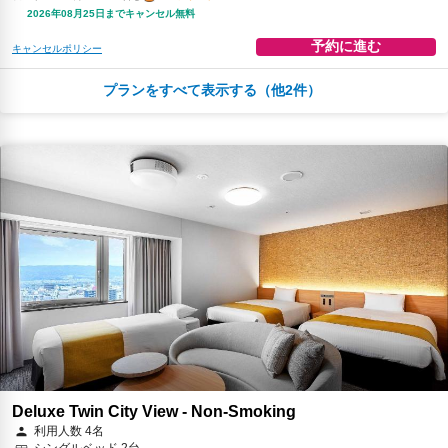
2026年08月25日までキャンセル無料
予約に進む
キャンセルポリシー
プランをすべて表示する（他2件）
朝食
エクスプレスチェックイン
無料WiFi
￥21,081
税・サービス料 ￥1,934含む
574ポイント
返金不可
予約に進む
キャンセルポリシー
朝食
エクスプレスチェックイン
無料WiFi
￥21,511
税・サービス料 ￥1,973含む
586ポイント
2026年08月25日までキャンセル無料
予約に進む
キャンセルポリシー
Deluxe Twin City View - Non-Smoking
利用人数 4名
シングルベッド 2台