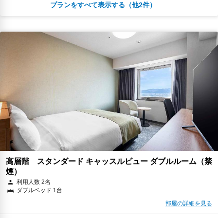
プランをすべて表示する（他2件）
朝食
エクスプレスチェックイン
無料WiFi
￥11,852
税・サービス料 ￥1,087含む
322ポイント
返金不可
予約に進む
キャンセルポリシー
朝食
エクスプレスチェックイン
無料WiFi
￥12,094
税・サービス料 ￥1,109含む
329ポイント
2026年08月25日までキャンセル無料
予約に進む
キャンセルポリシー
高層階 スタンダード キャッスルビュー ダブルルーム（禁
煙）
利用人数 2名
ダブルベッド 1台
部屋の詳細を見る