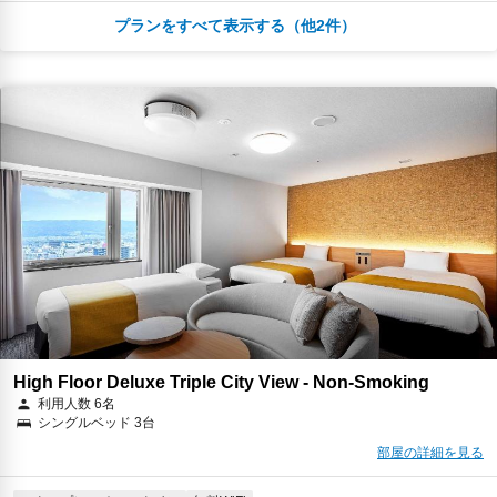
プランをすべて表示する（他2件）
朝食
エクスプレスチェックイン
無料WiFi
￥33,807
税・サービス料 ￥3,101含む
921ポイント
返金不可
予約に進む
キャンセルポリシー
朝食
エクスプレスチェックイン
無料WiFi
￥34,497
税・サービス料 ￥3,164含む
939ポイント
2026年08月25日までキャンセル無料
予約に進む
キャンセルポリシー
High Floor Deluxe Triple City View - Non-Smoking
利用人数 6名
シングルベッド 3台
部屋の詳細を見る