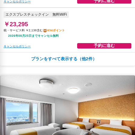
予約に進む
キャンセルポリシー
エクスプレスチェックイン
無料WiFi
￥23,295
税・サービス料 ￥2,136含む
634ポイント
2026年08月25日までキャンセル無料
予約に進む
キャンセルポリシー
プランをすべて表示する（他2件）
朝食
エクスプレスチェックイン
無料WiFi
￥27,104
税・サービス料 ￥2,486含む
738ポイント
返金不可
予約に進む
キャンセルポリシー
朝食
エクスプレスチェックイン
無料WiFi
￥27,657
税・サービス料 ￥2,537含む
753ポイント
2026年08月25日までキャンセル無料