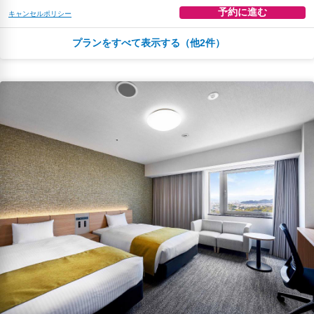
予約に進む
キャンセルポリシー
プランをすべて表示する（他2件）
朝食
エクスプレスチェックイン
無料WiFi
￥19,138
税・サービス料 ￥1,755含む
521ポイント
返金不可
予約に進む
キャンセルポリシー
朝食
エクスプレスチェックイン
無料WiFi
￥19,528
税・サービス料 ￥1,791含む
532ポイント
2026年08月25日までキャンセル無料
予約に進む
キャンセルポリシー