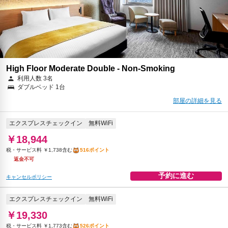
税・サービス料 ￥1,791含む
532ポイント
2026年08月25日までキャンセル無料
予約に進む
キャンセルポリシー
High Floor Moderate Double - Non-Smoking
利用人数 3名
ダブルベッド 1台
部屋の詳細を見る
エクスプレスチェックイン
無料WiFi
￥18,944
税・サービス料 ￥1,738含む
516ポイント
返金不可
予約に進む
キャンセルポリシー
エクスプレスチェックイン
無料WiFi
￥19,330
税・サービス料 ￥1,773含む
526ポイント