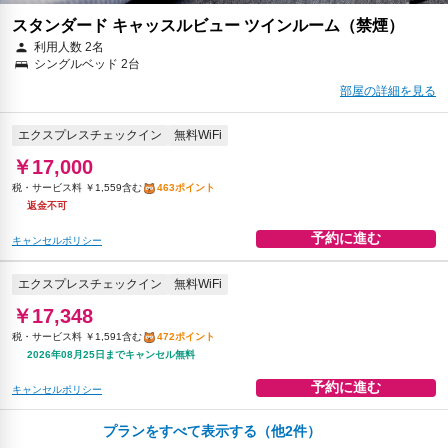
スタンダード キャッスルビュー ツインルーム（禁煙）
利用人数 2名
シングルベッド 2台
部屋の詳細を見る
エクスプレスチェックイン
無料WiFi
￥17,000
税・サービス料 ￥1,559含む
463ポイント
返金不可
予約に進む
キャンセルポリシー
エクスプレスチェックイン
無料WiFi
￥17,348
税・サービス料 ￥1,591含む
472ポイント
2026年08月25日までキャンセル無料
予約に進む
キャンセルポリシー
プランをすべて表示する（他2件）
朝食
エクスプレスチェックイン
無料WiFi