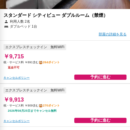
スタンダード シティビュー ダブルルーム（禁煙）
利用人数 2名
ダブルベッド 1台
部屋の詳細を見る
エクスプレスチェックイン
無料WiFi
￥9,715
税・サービス料 ￥891含む
264ポイント
返金不可
予約に進む
キャンセルポリシー
エクスプレスチェックイン
無料WiFi
￥9,913
税・サービス料 ￥909含む
270ポイント
2026年08月25日までキャンセル無料
予約に進む
キャンセルポリシー