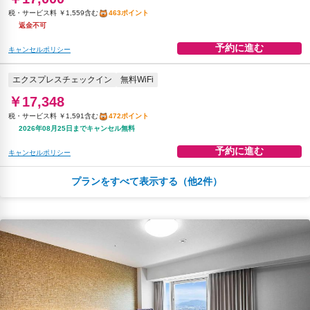
税・サービス料 ￥1,559含む
463ポイント
返金不可
予約に進む
キャンセルポリシー
エクスプレスチェックイン
無料WiFi
￥17,348
税・サービス料 ￥1,591含む
472ポイント
2026年08月25日までキャンセル無料
予約に進む
キャンセルポリシー
プランをすべて表示する（他2件）
朝食
エクスプレスチェックイン
無料WiFi
￥19,138
税・サービス料 ￥1,755含む
521ポイント
返金不可
予約に進む
キャンセルポリシー
朝食
エクスプレスチェックイン
無料WiFi
￥19,528