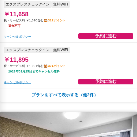
エクスプレスチェックイン
無料WiFi
￥11,658
税・サービス料 ￥1,070含む
317ポイント
返金不可
予約に進む
キャンセルポリシー
エクスプレスチェックイン
無料WiFi
￥11,895
税・サービス料 ￥1,091含む
324ポイント
2026年08月25日までキャンセル無料
予約に進む
キャンセルポリシー
プランをすべて表示する（他2件）
朝食
エクスプレスチェックイン
無料WiFi
￥13,795
税・サービス料 ￥1,265含む
375ポイント
返金不可
予約に進む
キャンセルポリシー