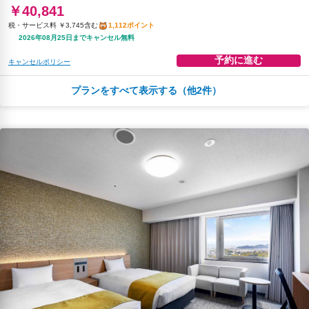
￥40,841
税・サービス料 ￥3,745含む
1,112ポイント
2026年08月25日までキャンセル無料
予約に進む
キャンセルポリシー
プランをすべて表示する（他2件）
エクスプレスチェックイン
無料WiFi
￥43,715
税・サービス料 ￥4,009含む
1,191ポイント
返金不可
予約に進む
キャンセルポリシー
エクスプレスチェックイン
無料WiFi
￥44,608
税・サービス料 ￥4,091含む
1,215ポイント
2026年08月25日までキャンセル無料
予約に進む
キャンセルポリシー