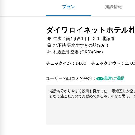
プラン
施設情報
ダイワロイネットホテル
中央区南4条西1丁目 2-1, 北海道
地下鉄 豊水すすきの駅(90m)
札幌丘珠空港 (OKD)(6km)
チェックイン
14:00
チェックアウト
11:0
ユーザーの口コミの平均：
非常に満足
8.5
場所も分かりやすく設備も良かった。 喫煙室しか空
となく過ごせたのでお勧めできるホテルかと思う。 