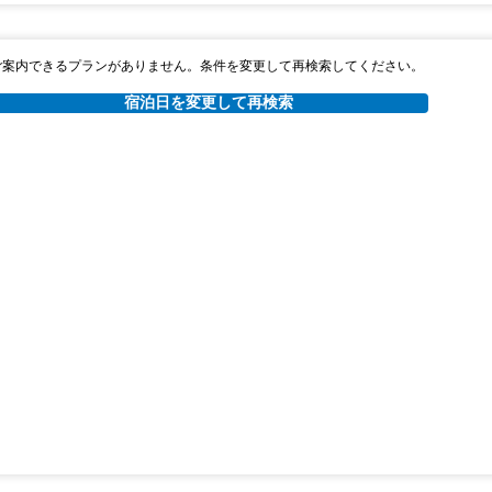
2026年08月25日までキャンセル無料
ャンセルポリシー
ご案内できるプランがありません。条件を変更して再検索してください。
朝食
無料WiFi
宿泊日を変更して再検索
￥40,863
税・サービス料 ￥3,756含む
1,113ポイント
2026年08月25日までキャンセル無料
ャンセルポリシー