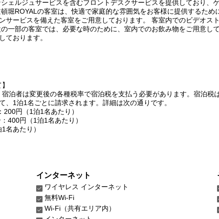
ンシェルジュサービスを含むフロントデスクサービスを提供しており、
道頓堀ROYALの客室は、快適で家庭的な雰囲気をお客様に提供するた
ンサービスを備えた客室をご用意しております。 客室内でのビデオス
の一部の客室では、必要な時のために、室内でのお飲み物をご用意してお
しております。
て】
より、宿泊者は変更後の各種税率で宿泊税を支払う必要があります。宿泊税
て、1泊1名ごとに請求されます。詳細は次の通りです。
合：200円（1泊1名あたり）
合：400円（1泊1名あたり）
泊1名あたり）
インターネット
ワイヤレス インターネット
無料Wi-Fi
Wi-Fi（共有エリア内）
インターネット