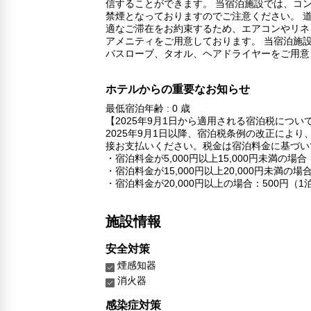
信することができます。 当宿泊施設では、コ
禁煙となっておりますのでご注意ください。 
適なご滞在をお約束するため、エアコンやリネ
アメニティをご用意しております。 当宿泊施設
バスローブ、タオル、ヘアドライヤーをご用意
ホテルからの重要なお知らせ
最低宿泊年齢 : 0 歳
【2025年9月1日から適用される宿泊税につい
2025年9月1日以降、宿泊税条例の改正に
接お支払いください。税金は宿泊料金に基づい
・宿泊料金が5,000円以上15,000円未満の場
・宿泊料金が15,000円以上20,000円未満の場
・宿泊料金が20,000円以上の場合：500円（1
施設情報
安全対策
煙感知器
消火器
感染症対策