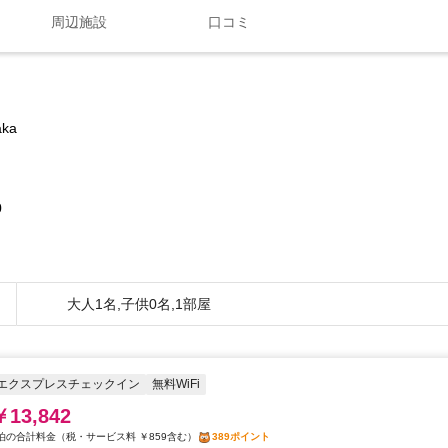
周辺施設
口コミ
aka
0
大人1名,子供0名,1部屋
エクスプレスチェックイン
無料WiFi
￥13,842
税・サービス料 ￥859含む
389ポイント