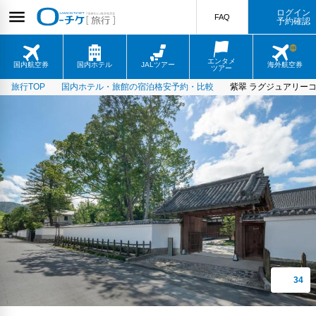
ログイン
FAQ
予約確認
エンタメ
国内航空券
国内ホテル
JALツアー
海外航空券
ツアー
旅行TOP
国内ホテル・旅館の宿泊格安予約・比較
紫翠 ラグジュアリー