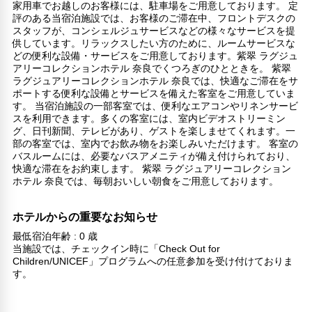
家用車でお越しのお客様には、駐車場をご用意しております。 定
評のある当宿泊施設では、お客様のご滞在中、フロントデスクの
スタッフが、コンシェルジュサービスなどの様々なサービスを提
供しています。リラックスしたい方のために、ルームサービスな
どの便利な設備・サービスをご用意しております。紫翠 ラグジュ
アリーコレクションホテル 奈良でくつろぎのひとときを。 紫翠
ラグジュアリーコレクションホテル 奈良では、快適なご滞在をサ
ポートする便利な設備とサービスを備えた客室をご用意していま
す。 当宿泊施設の一部客室では、便利なエアコンやリネンサービ
スを利用できます。多くの客室には、室内ビデオストリーミン
グ、日刊新聞、テレビがあり、ゲストを楽しませてくれます。一
部の客室では、室内でお飲み物をお楽しみいただけます。 客室の
バスルームには、必要なバスアメニティが備え付けられており、
快適な滞在をお約束します。 紫翠 ラグジュアリーコレクション
ホテル 奈良では、毎朝おいしい朝食をご用意しております。
ホテルからの重要なお知らせ
最低宿泊年齢 : 0 歳
当施設では、チェックイン時に「Check Out for
Children/UNICEF」プログラムへの任意参加を受け付けておりま
す。