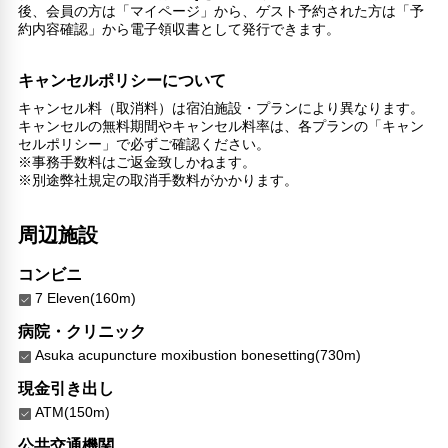
後、会員の方は「マイページ」から、ゲスト予約された方は「予
24時間フロント対応
約内容確認」から電子領収書として発行できます。
チェックイン/アウト（エクスプレス）
セーフティボックス（フロント）
キャンセルポリシーについて
フードデリバリー
キャンセル料（取消料）は宿泊施設・プランにより異なります。
リネン・衣類の湯洗い
キャンセルの無料期間やキャンセル料率は、各プランの「キャン
キャッシュレス支払いサービス
セルポリシー」で必ずご確認ください。
※事務手数料はご返金致しかねます。
※別途弊社規定の取消手数料がかかります。
周辺施設
コンビニ
7 Eleven(160m)
病院・クリニック
Asuka acupuncture moxibustion bonesetting(730m)
現金引き出し
ATM(150m)
公共交通機関