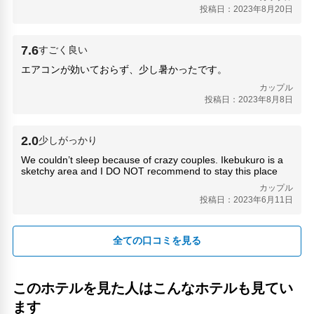
地下鉄 要町駅(830m)
スウェーデン語
投稿日：2023年8月20日
小石川大神宮(4.72km)
トルコ語
小石川諏訪神社(4.55km)
ウクライナ語
巣鴨プリズン跡(1.04km)
7.6
すごく良い
ベトナム語
新宿武蔵野ホール(4.77km)
北京語
エアコンが効いておらず、少し暑かったです。
新文芸坐(570m)
広東語
カップル
アランジ アロンゾ東京店(7.63km)
ビルマ語
投稿日：2023年8月8日
東京芸術劇場(440m)
フィリピン語
東十条駅(3.72km)
クメール語
2.0
東武百貨店池袋店(470m)
少しがっかり
ラーオ語
東郷神社(6.9km)
We couldn’t sleep because of crazy couples. Ikebukuro is a
ネパール語
東雲寺(460m)
sketchy area and I DO NOT recommend to stay this place
シンハラ語
根津のたいやき(5.18km)
カップル
タミル語
投稿日：2023年6月11日
根津駅(5.55km)
その他サービス
池袋(450m)
24時間フロント対応
池袋ショッピングパーク(600m)
全ての口コミを見る
チェックイン/アウト（エクスプレス）
池袋の東京フラフェスタ(410m)
両替
池袋防災館(650m)
レンタカー
浅草ROX(8.04km)
このホテルを見た人はこんなホテルも見てい
共用ラウンジ/TVエリア
白山神社(4.09km)
ます
トイレタリー
目白園(1.04km)