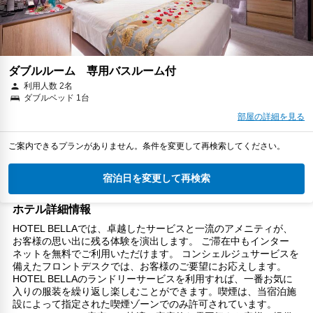
ダブルルーム 専用バスルーム付
利用人数 2名
ダブルベッド 1台
部屋の詳細を見る
ご案内できるプランがありません。条件を変更して再検索してください。
宿泊日を変更して再検索
ホテル詳細情報
HOTEL BELLAでは、卓越したサービスと一流のアメニティが、
お客様の思い出に残る体験を演出します。 ご滞在中もインター
ネットを無料でご利用いただけます。 コンシェルジュサービスを
備えたフロントデスクでは、お客様のご要望にお応えします。
HOTEL BELLAのランドリーサービスを利用すれば、一番お気に
入りの服装を繰り返し楽しむことができます。喫煙は、当宿泊施
設によって指定された喫煙ゾーンでのみ許可されています。