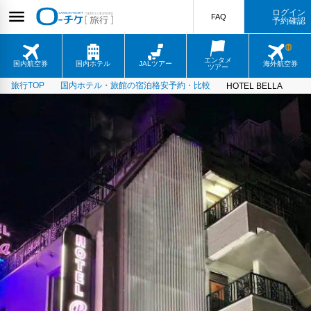
ログイン
FAQ
予約確認
エンタメ
国内航空券
国内ホテル
JALツアー
海外航空券
ツアー
旅行TOP
国内ホテル・旅館の宿泊格安予約・比較
HOTEL BELLA