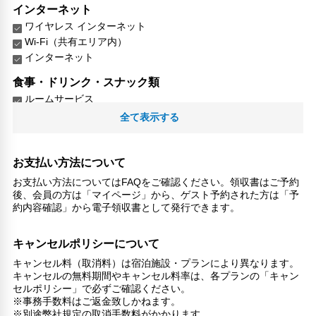
インターネット
ワイヤレス インターネット
Wi-Fi（共有エリア内）
インターネット
食事・ドリンク・スナック類
ルームサービス
朝食テイクアウトサービス
全て表示する
個別に取り分け・ラップをかけて食事を提供
ルームサービス対応アプリ
お支払い方法について
ビジネス
お支払い方法についてはFAQをご確認ください。領収書はご予約
ビジネスセンター（プリントアウト/FAX）
後、会員の方は「マイページ」から、ゲスト予約された方は「予
約内容確認」から電子領収書として発行できます。
レジャー・アクティビティ設備
ゴルフコース（3km圏内）
キャンセルポリシーについて
娯楽室
キャンセル料（取消料）は宿泊施設・プランにより異なります。
リラックス
キャンセルの無料期間やキャンセル料率は、各プランの「キャン
喫煙所
セルポリシー」で必ずご確認ください。
※事務手数料はご返金致しかねます。
子供向け施設・サービス
※別途弊社規定の取消手数料がかかります。