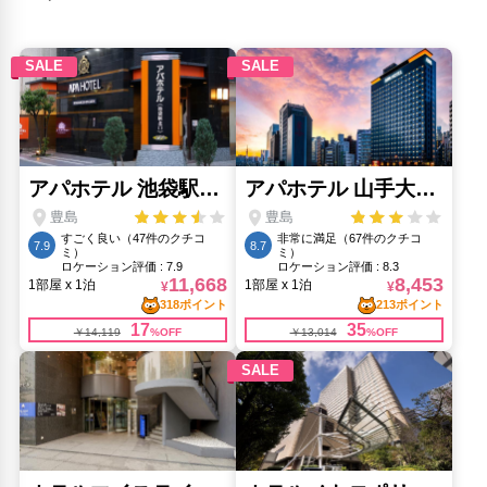
衣類乾燥機
真性寺(2.36km)
禁煙
立教学院展示場(450m)
24時間セキュリティ
立教通り商店街(380m)
コンタクトレス チェックイン/チェックアウト
自性院(2.64km)
医師/看護師 オンコール待機
花園神社(4.49km)
外廊下
西戸山公園(2.99km)
フードデリバリー
西池袋公園(470m)
コインランドリー
要町病院(770m)
チェックイン/チェックアウト（プライベート）
見次公園(4.53km)
リネン・衣類の湯洗い
豊島観光案内所(340m)
共用筆記用具の設置なし
クラン酒市場|池袋(360m)
キャッシュレス支払いサービス
野方配水塔(3.13km)
チケットサービス
雑司が谷宣教師博物館(1.86km)
洗濯機
雷神堂 巣鴨本店(2.61km)
龍泉院(3.14km)
人気スポット
上野恩賜公園(6.33km)
外源堂(8.36km)
新宿御苑(5.32km)
明治神宮(6.43km)