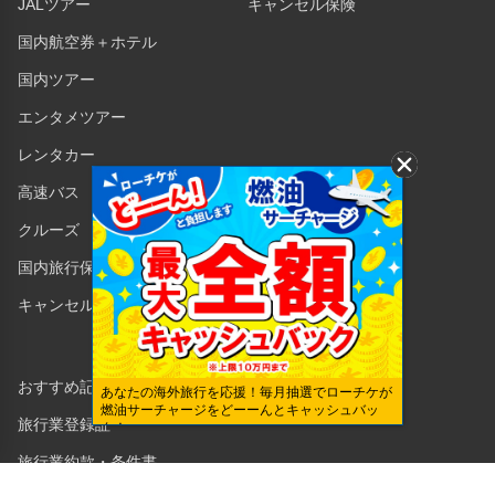
JALツアー
キャンセル保険
国内航空券＋ホテル
国内ツアー
エンタメツアー
レンタカー
高速バス
クルーズ
国内旅行保険
キャンセル保険
おすすめ記事一覧
あなたの海外旅行を応援！毎月抽選でローチケが
燃油サーチャージをどーーんとキャッシュバッ
旅行業登録証
ク！
旅行業約款・条件書