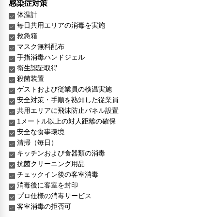
感染症対策
体温計
毎日共用エリアの消毒を実施
救急箱
マスク無料配布
手指消毒ハンドジェル
衛生認証取得
殺菌装置
ゲストおよび従業員の検温実施
安全対策・手順を熟知した従業員
共用エリアに飛沫防止パネル設置
1メートル以上の対人距離の確保
安全な食事環境
清掃（毎日）
キッチンおよび食器類の消毒
抗菌クリーニング用品
チェックイン後の客室消毒
消毒後に客室を封印
プロ仕様の消毒サービス
客室消毒の拒否可