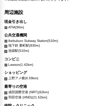
ファミリールーム
家族・お子様に優しい設備
周辺施設
館内施設・便利なサービス
現金引き出し
荷物預かりサービス
ATM(90m)
ツアーデスク
コンシェルジュ
公共交通機関
エレベーター
Ikebukuro Subway Station(510m)
地下鉄 要町駅(830m)
対応言語
池袋駅(510m)
英語
タイ語
コンビニ
日本語
Lawson(1.42km)
アラビア語
ショッピング
ブルガリア語
上野アメ横(6.59km)
カタルーニャ語
クロアチア語
最寄りの空港
チェコ語
成田国際空港 (NRT)(62km)
デンマーク語
羽田空港 (HND)(21.52km)
オランダ語
エストニア語
病院・クリニック