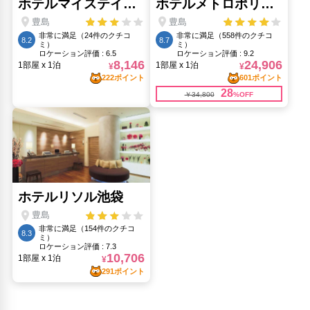
東京タワー(9.03km)
東京スカイツリー(9.67km)
東京都庁展望室(5.09km)
浅草(8.36km)
浅草寺(8.31km)
渋谷交差点(8.29km)
銀座(8.8km)
銀座コリドー街(8.8km)