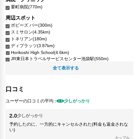
フィンランド語
要町病院(770m)
フランス語
周辺スポット
ドイツ語
ボビーズ バー(300m)
ギリシア語
スミサロン(4.35km)
ヘブライ語
トネリアン(180m)
ヒンディー語
ディプラッツ(3.87km)
ハンガリー語
Horikoshi High School(4.6km)
インドネシア語
JR東日本トラベルサービスセンター池袋駅(550m)
イタリア語
Nishiogu Clinic(4.98km)
韓国語
全て表示する
Tounji Temple(460m)
ラトビア語
WACCA池袋(660m)
リトアニア語
上野中通り商店街(6.64km)
マレー語
口コミ
中野区中央図書館(4.61km)
ノルウェー語
代々木(5.57km)
ポーランド語
ユーザーの口コミの平均：
少しがっかり
4.8
元池袋史跡公園(570m)
ポルトガル語
全国伝統的工芸品センター(580m)
ルーマニア語
2.0
少しがっかり
合気会(4.05km)
ロシア語
予約したのに、一方的にキャンセルされた(料金も返金されな
地下鉄 中野坂上駅(4.67km)
スロベニア語
い)
地下鉄 新宿三丁目駅(4.8km)
スペイン語
カップル