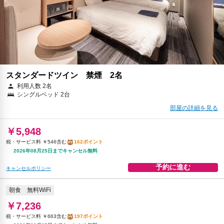
スタンダードツイン 禁煙 2名
利用人数 2名
シングルベッド 2台
部屋の詳細を見る
￥5,948
税・サービス料 ￥546含む
162ポイント
2026年08月25日までキャンセル無料
予約に進む
キャンセルポリシー
朝食
無料WiFi
￥7,236
税・サービス料 ￥663含む
197ポイント