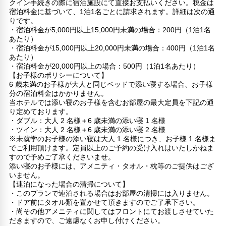
クイン手続きの際に宿泊施設にて直接お支払いください。税金は
宿泊料金に基づいて、1泊1名ごとに請求されます。詳細は次の通
りです。
・宿泊料金が5,000円以上15,000円未満の場合：200円（1泊1名
あたり）
・宿泊料金が15,000円以上20,000円未満の場合：400円（1泊1名
あたり）
・宿泊料金が20,000円以上の場合：500円（1泊1名あたり）
【お子様のポリシーについて】
6 歳未満のお子様が大人と同じベッドで添い寝する場合、お子様
分の宿泊料金はかかりません。
当ホテルでは添い寝のお子様を含むお部屋の最大定員を下記の通
り定めております。
・ダブル：大人 2 名様＋6 歳未満の添い寝 1 名様
・ツイン：大人 2 名様＋6 歳未満の添い寝 2 名様
※未就学のお子様の添い寝は大人 1 名様につき、お子様 1 名様ま
でご利用頂けます。定員以上のご予約の受け入れはいたしかねま
すので予めご了承くださいませ。
添い寝のお子様には、アメニティ・タオル・枕等のご提供はござ
いません。
【連泊になった場合の清掃について】
・このプランで連泊される場合はお部屋の清掃には入りません。
・ドア前にタオル類を置かせて頂きますのでご了承下さい。
・尚その他アメニティに関してはフロントにてお渡しさせていた
だきますので、ご遠慮なくお申し付けください。