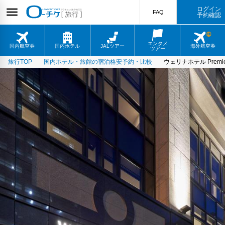
ログイン
FAQ
予約確認
エンタメ
国内航空券
国内ホテル
JALツアー
海外航空券
ツアー
旅行TOP
国内ホテル・旅館の宿泊格安予約・比較
ウェリナホテル Premie