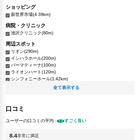
ショッピング
新世界市場(4.39km)
病院・クリニック
池沢クリニック(80m)
周辺スポット
リオン(290m)
イシハラホール(200m)
バーマティーナ(100m)
ライオンハート(120m)
シンフォニーホール(1.42km)
フローリストヒロコ(1.11km)
全て表示する
Bank of Japan Osaka Branch Old Building(630m)
Cabana(2.65km)
Cosme Store(2.56km)
口コミ
FK-Park(710m)
GLÜCK(100m)
ユーザーの口コミの平均：
すごく良い
7.0
Higuchi Yakkyoku(1.47km)
ISELY(370m)
8.4
非常に満足
Osaka Kurashi no Konjakukan(2.66km)