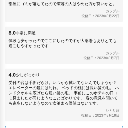
OS Drug Store(1.93km)
部屋にゴミが落ちてたので潔癖の人はやめた方が良いかと。
中大江公園(1.87km)
カップル
人をつなぐウォッカ(80m)
投稿日：2023年9月22日
国立国際美術館(260m)
国立国際美術館ミュージアムショップ(260m)
8.0
非常に満足
土佐堀川(180m)
大同生命大阪本社ビル(230m)
値段も安かったのでここにしたのですが大浴場もありとても
過ごしやすかったです
大阪シティエアターミナル(2.69km)
ジョージ大阪本店(270m)
カップル
大阪田原物会所史跡(1.08km)
投稿日：2023年9月7日
大阪科学技術館(520m)
天満天神繁昌亭(1.76km)
4.0
少しがっかり
ダン家しぇんR(460m)
受付の台は手垢だらけ。いつから拭いてないんでしょうか？
山内ビル(190m)
エレベーターの鏡には汚れ。 ベッドの枕には長い髪の毛。 ハ
朝日新聞創刊之地(1km)
ンドタオルを広げたら短い髪の毛。 事前にこのホテルの口コ
松瀬青々生誕地(350m)
ミ見ましたが同じようなことばかりです。 客の意見を聞いて
池沢クリニック(80m)
も進歩しないようなので次泊まる価値はないです。
湊町リバープレイス(2.48km)
ひとり旅
空堀ど～り商店街(2.78km)
投稿日：2023年8月18日
筑前橋(120m)
茶臼山古墳(1.5km)