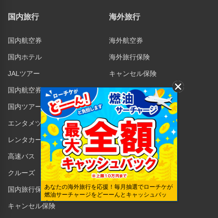
国内旅行
海外旅行
国内航空券
海外航空券
国内ホテル
海外旅行保険
JALツアー
キャンセル保険
国内航空券＋ホテル
国内ツアー
エンタメツアー
レンタカー
高速バス
クルーズ
あなたの海外旅行を応援！毎月抽選でローチケが
国内旅行保険
燃油サーチャージをどーーんとキャッシュバッ
ク！
キャンセル保険