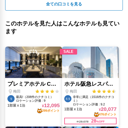
全ての口コミを見る
荒光稲荷大明神(100m)
西仙葉小学校創立記念碑(130m)
道中ご無事に(160m)
このホテルを見た人はこんなホテルも見てい
野田恵美須神社(1.43km)
ます
金光教玉水教会(130m)
龍王大神(1.56km)
人気スポット
ユニバーサル・スタジオ・ジャパン(6.37km)
大阪城(3.41km)
大阪城公園(2.9km)
大阪城天守閣(3.41km)
大阪水族館 海遊館(7.25km)
心斎橋筋(2.24km)
梅田スカイビル 空中庭園展望台(1.64km)
通天閣(4.4km)
道頓堀(2.54km)
ミナミ（難波）(1.29km)
黒門市場(3.06km)