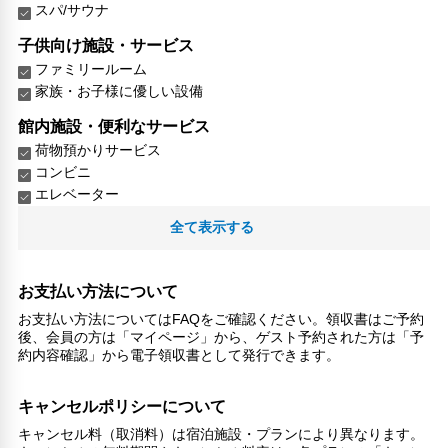
スパ/サウナ
子供向け施設・サービス
ファミリールーム
家族・お子様に優しい設備
館内施設・便利なサービス
荷物預かりサービス
コンビニ
エレベーター
ランドリーサービス
全て表示する
バリアフリー対応
バリアフリー設備
お支払い方法について
車椅子OK
お支払い方法についてはFAQをご確認ください。領収書はご予約
対応言語
後、会員の方は「マイページ」から、ゲスト予約された方は「予
約内容確認」から電子領収書として発行できます。
英語
日本語
キャンセルポリシーについて
その他サービス
キャンセル料（取消料）は宿泊施設・プランにより異なります。
24時間フロント対応