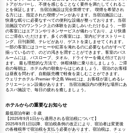
トアがカバーし、不便を感じることなく要件を満たしてくれるこ
とを保証します。 当宿泊施設は完全禁煙です。 喫煙を希望され
る方には、指定された喫煙ゾーンがあります。当宿泊施設には、
快適な眠りに必要なすべての便利な設備が整っております。当宿
泊施設でのワンランク上の体験をお楽しみいただけるよう、一部
の客室にはエアコンやリネンサービスが備わっており、より快適
にご滞在いただけます。多くの客室には、室内ビデオストリーミ
ング、日刊新聞、テレビがあり、ゲストを楽しませてくれます。
一部の客室にはコーヒーや紅茶を淹れるのに必要なものがすべて
揃っているので、のどの渇きを潤すことができます。客室のバス
ルームには、バスローブ、タオル、ドライヤーを備え付けており
ます。 最も理想的な方法で、休暇体験に乗り出しましょう。ご滞
在の毎朝は、ホテル内の朝食からはじめましょう。 宿泊のお客様
は昼夜を問わず、自動販売機で軽食を楽しむことができます。
ウェリナホテル Premier 中之島 Westには、お客様が楽しめるレ
クリエーション設備があります。 当宿泊施設内の便利な場所にあ
るスパ施設で、毎日の疲れを癒しましょう。
ホテルからの重要なお知らせ
最低宿泊年齢 : 0 歳
【2025年9月1日から適用される宿泊税について】
2025年9月1日以降、宿泊税条例の改正により、宿泊者は変更後
の各種税率で宿泊税を支払う必要があります。宿泊税は、チェッ