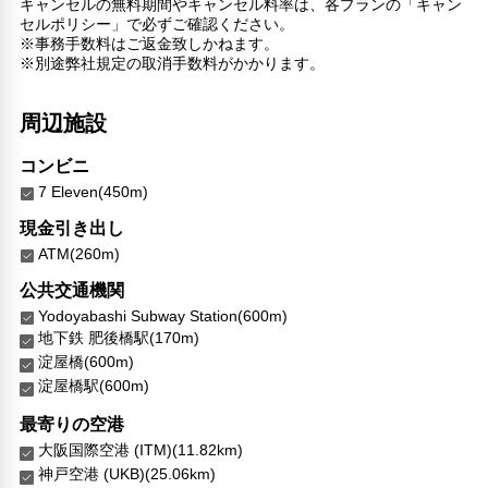
キャンセルの無料期間やキャンセル料率は、各プランの「キャン
自動販売機
セルポリシー」で必ずご確認ください。
セーフティボックス（フロント）
※事務手数料はご返金致しかねます。
24時間セキュリティ
※別途弊社規定の取消手数料がかかります。
医師/看護師 オンコール待機
コインランドリー
周辺施設
リネン・衣類の湯洗い
共用筆記用具の設置なし
コンビニ
7 Eleven(450m)
現金引き出し
ATM(260m)
公共交通機関
Yodoyabashi Subway Station(600m)
地下鉄 肥後橋駅(170m)
淀屋橋(600m)
淀屋橋駅(600m)
最寄りの空港
大阪国際空港 (ITM)(11.82km)
神戸空港 (UKB)(25.06km)