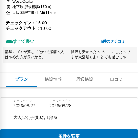
West, Osaka
地下鉄 肥後橋駅(170m)
大阪国際空港 (ITM)(11km)
チェックイン
15:00
チェックアウト
10:00
すごく良い
件のクチコミ
5
7.0
部屋にゴミが落ちてたので潔癖の人
値段も安かったのでここにしたので
はやめた方が良いかと。
すが大浴場もありとても過ごしやす
かったです
プラン
施設情報
周辺施設
口コミ
チェックイン
チェックアウト
2026/08/27
2026/08/28
大人1名,子供0名,1部屋
条件を変更