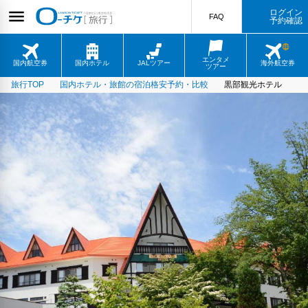
ログイン
FAQ
予約確認
エンタメ
国内航空券
国内ホテル
JALツアー
海外航空券
ツアー
旅行TOP
国内ホテル・旅館の宿泊格安予約・比較
黒部観光ホテル