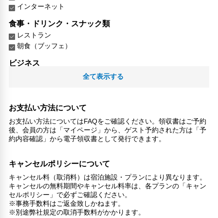
インターネット
食事・ドリンク・スナック類
レストラン
朝食（ブッフェ）
ビジネス
ビジネスセンター（プリントアウト/FAX）
全て表示する
ビジネス用施設
レジャー・アクティビティ設備
お支払い方法について
スキー
お支払い方法についてはFAQをご確認ください。領収書はご予約
卓球
後、会員の方は「マイページ」から、ゲスト予約された方は「予
カラオケ
約内容確認」から電子領収書として発行できます。
リラックス
キャンセルポリシーについて
マッサージ
サウナ
キャンセル料（取消料）は宿泊施設・プランにより異なります。
喫煙所
キャンセルの無料期間やキャンセル料率は、各プランの「キャン
セルポリシー」で必ずご確認ください。
子供向け施設・サービス
※事務手数料はご返金致しかねます。
※別途弊社規定の取消手数料がかかります。
ファミリールーム