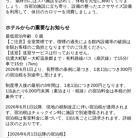
う。 最終日にはスパ施設を訪れて、休暇を完璧に締めくくりま
しょう。 当宿泊施設に立ち寄り、設備の整ったエクササイズ設備
を利用して、休日のカロリーを消費しましょう。
ホテルからの重要なお知らせ
最低宿泊年齢 : 0 歳
【ご注意】全室禁煙です。喫煙の過失による館内設備等の破損は
全額お客様のご負担となりますでのご注意ください。
【送迎】送迎サービスは行っておりません。
信濃大町駅～大町温泉郷まで：有料路線バス（扇沢線）で15分/
車で15分（7km)
2026年6月1日より、長野県の条例に基づき、1名1泊につき300円
の宿泊税を別途申し受けます。
制度導入後の最初の3年間は、1名1泊につき200円となります。
1泊あたり6,000円未満（素泊まり・税抜）の宿泊料金は本税の対
象外です。
2026年6月1日以降、現地の税制改正に伴い宿泊税が適用されま
す。宿泊税はチェックイン時に施設で別途徴収されます。
宿泊税は客室料金に基づいて、1泊1名ごとに請求されます。詳細
は次のとおりです。
【2026年6月1日以降の宿泊税】