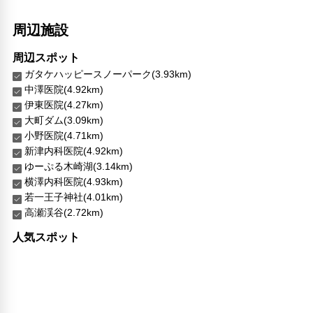
家族・お子様に優しい設備
周辺施設
こだわりの設備
ナイトクラブ
周辺スポット
温泉
ガタケハッピースノーパーク(3.93km)
ショップ
中澤医院(4.92km)
ガーデン
伊東医院(4.27km)
大町ダム(3.09km)
館内施設・便利なサービス
小野医院(4.71km)
荷物預かりサービス
新津内科医院(4.92km)
コンシェルジュ
ゆーぷる木崎湖(3.14km)
館内ショップ
横澤内科医院(4.93km)
エレベーター
若一王子神社(4.01km)
ランドリーサービス
高瀬渓谷(2.72km)
バリアフリー対応
人気スポット
車椅子OK
対応言語
日本語
その他サービス