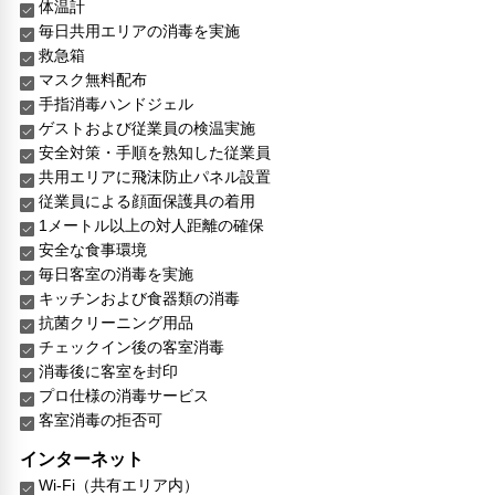
体温計
毎日共用エリアの消毒を実施
救急箱
マスク無料配布
手指消毒ハンドジェル
ゲストおよび従業員の検温実施
安全対策・手順を熟知した従業員
共用エリアに飛沫防止パネル設置
従業員による顔面保護具の着用
1メートル以上の対人距離の確保
安全な食事環境
毎日客室の消毒を実施
キッチンおよび食器類の消毒
抗菌クリーニング用品
チェックイン後の客室消毒
消毒後に客室を封印
プロ仕様の消毒サービス
客室消毒の拒否可
インターネット
Wi-Fi（共有エリア内）