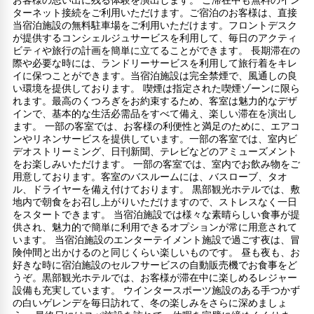
ターネット接続をご利用いただけます。ご宿泊のお客様は、直接
当宿泊施設の無料駐車場をご利用いただけます。フロントデスク
が提供するコンシェルジュサービスを利用して、毎日のアクティ
ビティや旅行の計画を簡単に立てることができます。 長期滞在の
際や必要な時には、ランドリーサービスを利用して旅行着をキレ
イに保つことができます。当宿泊施設は完全禁煙で、風通しの良
い環境を提供しております。 喫煙は指定された喫煙ゾーンに限ら
れます。最高のくつろぎをお約束するため、客室は魅力的なデザ
インで、基本的な生活必需品をすべて備え、楽しい滞在を演出し
ます。 一部の客室では、お客様の利便性と満足のために、エアコ
ンやリネンサービスを提供しています。一部の客室では、室内ビ
デオストリーミング、日刊新聞、テレビなどのアミューズメント
をお楽しみいただけます。 一部の客室では、室内でお飲み物をご
用意しております。客室のバスルームには、バスローブ、タオ
ル、ドライヤーを備え付けております。 黒部観光ホテルでは、敷
地内で朝食をお召し上がりいただけますので、ストレスなく一日
をスタートできます。 当宿泊施設では様々な素晴らしい食事が提
供され、魅力的で簡単に利用できるオプションが常に用意されて
います。 当宿泊施設のエンターテイメント施設で過ごす夜は、冒
険仲間と出かけるのと同じくらい楽しいものです。 昼も夜も、お
好きな時に宿泊施設のセルフサービスの自動販売機でお食事をど
うぞ。黒部観光ホテルでは、お客様が滞在中に楽しめるレジャー
設備も充実しています。 ウインタースポーツ施設のある手つかず
の白いゲレンデを毎日訪れて、冬の楽しみをさらに深めましょ