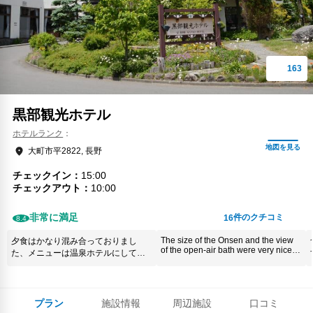
黒部観光ホテル
ホテルランク
大町市平2822, 長野
チェックイン
15:00
チェックアウト
10:00
非常に満足
件のクチコミ
16
8.4
The size of the Onsen and the view
夕食はかなり混み合っておりまし
of the open-air bath were very nice.
た、メニューは温泉ホテルにしては
There were many kinds of meals and
少ないかな？と。蟹が出ていたので
it was really delicious.
そちらにコストが掛かっている感じ
はしました。 朝食のいくらを出され
ているのは良かったです。 連休中で
プラン
施設情報
周辺施設
口コミ
したのでコスパは良くなかったか