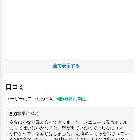
自動販売機
ロッカー
共用ラウンジ/TVエリア
セーフティボックス（フロント）
24時間セキュリティ
医師/看護師 オンコール待機
リネン・衣類の湯洗い
キャッシュレス支払いサービス
全て表示する
口コミ
ユーザーの口コミの平均：
非常に満足
8.4
8.0
非常に満足
夕食はかなり混み合っておりました、メニューは温泉ホテル
にしては少ないかな？と。蟹が出ていたのでそちらにコスト
が掛かっている感じはしました。 朝食のいくらを出されてい
るのは良かったです。 連休中でしたのでコスパは良くなかっ