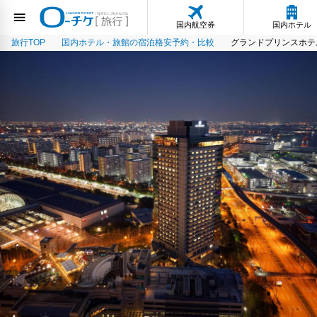
国内航空券
国内ホテル
旅行TOP
国内ホテル・旅館の宿泊格安予約・比較
グランドプリンスホテ